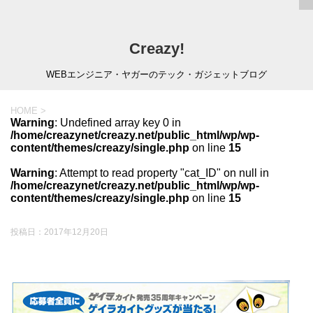
Creazy!
WEBエンジニア・ヤガーのテック・ガジェットブログ
HOME
>
Warning
: Undefined array key 0 in
/home/creazynet/creazy.net/public_html/wp/wp-
content/themes/creazy/single.php
on line
15
Warning
: Attempt to read property "cat_ID" on null in
/home/creazynet/creazy.net/public_html/wp/wp-
content/themes/creazy/single.php
on line
15
投稿日：
2017年12月20日