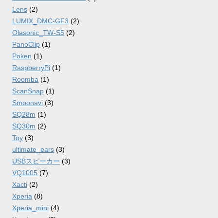
Lens
(2)
LUMIX_DMC-GF3
(2)
Olasonic_TW-S5
(2)
PanoClip
(1)
Poken
(1)
RaspberryPi
(1)
Roomba
(1)
ScanSnap
(1)
Smoonavi
(3)
SQ28m
(1)
SQ30m
(2)
Toy
(3)
ultimate_ears
(3)
USBスピーカー
(3)
VQ1005
(7)
Xacti
(2)
Xperia
(8)
Xperia_mini
(4)