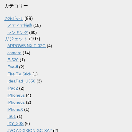
カ
カテゴリー
イ
ブ
お知らせ
(99)
メディア掲載
(15)
ランキング
(60)
ガジェット
(107)
ARROWS NX F-02G
(4)
camera
(14)
E-520
(1)
Eye-fi
(2)
Fire TV Stick
(1)
IdeaPad_U350
(3)
iPad2
(2)
iPhone5s
(4)
iPhone6s
(2)
iPhoneX
(1)
IS01
(1)
IXY_30S
(6)
JVC ADIXXION GC-XA2
(2)