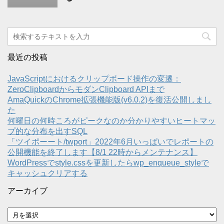
最近の投稿
JavaScriptにおけるクリップボード操作の変遷：
ZeroClipboardからモダンClipboard APIまで
AmaQuickのChrome拡張機能版(v6.0.2)を復活公開しまし
た
何曜日の何時ころがピークなのか分かりやすいヒートマッ
プ的な分布を出すSQL
「ツイポーート/twport」2022年6月いっぱいでレポートの
公開機能を終了します【8/1 22時からメンテナンス】
WordPressでstyle.cssを更新したらwp_enqueue_styleで
キャッシュクリアする
アーカイブ
ア
ー