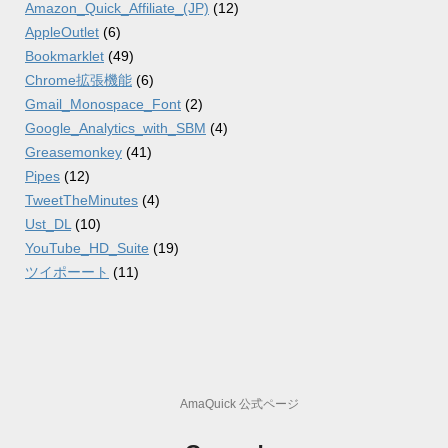
Amazon_Quick_Affiliate_(JP)
(12)
AppleOutlet
(6)
Bookmarklet
(49)
Chrome拡張機能
(6)
Gmail_Monospace_Font
(2)
Google_Analytics_with_SBM
(4)
Greasemonkey
(41)
Pipes
(12)
TweetTheMinutes
(4)
Ust_DL
(10)
YouTube_HD_Suite
(19)
ツイポーート
(11)
AmaQuick 公式ページ