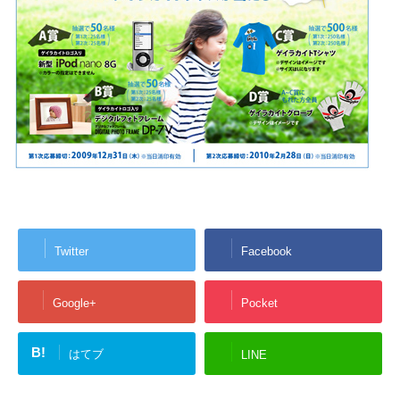
Twitter
Facebook
Google+
Pocket
B!
はてブ
LINE