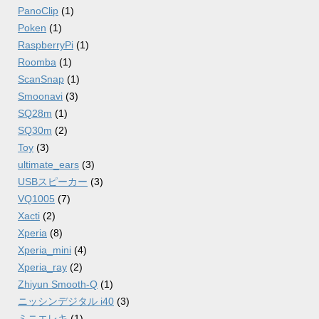
PanoClip
(1)
Poken
(1)
RaspberryPi
(1)
Roomba
(1)
ScanSnap
(1)
Smoonavi
(3)
SQ28m
(1)
SQ30m
(2)
Toy
(3)
ultimate_ears
(3)
USBスピーカー
(3)
VQ1005
(7)
Xacti
(2)
Xperia
(8)
Xperia_mini
(4)
Xperia_ray
(2)
Zhiyun Smooth-Q
(1)
ニッシンデジタル i40
(3)
ミニエレキ
(1)