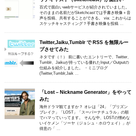
百式で面白いwebサービスが紹介されていました。
そのままの名前だがSketchcastでは手書き映像＋音
声を投稿、共有することができる。 via: これからは
スケッチキャスティング？手書き映像を投稿 …
Twitter,Jaiku,Tumblr で RSS を無限ルー
プさせてみた
ネタです（！） 前に書いたエントリーで、Twitter、
Tumblr、Jaikuが持っている優れたInput／Outputの
仕組みを紹介しました。 ・ミニブログ
(Twitter,Tumblr,Jaik …
「Lost – Nickname Generator」をやって
みた
海外ドラマ観てますか？ オレは「24」「プリズン
ブレイク」「LOST」「スーパーナチュラル」の順
でハマっていってます。 そんな中、LOSTの憎めな
いイケメン「ソーヤ（ジョシュ・ホロウェイ）」が
得意の「 …