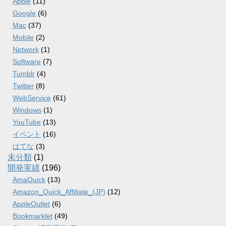
Apple
(11)
Google
(6)
Mac
(37)
Mobile
(2)
Network
(1)
Software
(7)
Tumblr
(4)
Twitter
(8)
WebService
(61)
Windows
(1)
YouTube
(13)
イベント
(16)
はてな
(3)
未分類
(1)
開発実績
(196)
AmaQuick
(13)
Amazon_Quick_Affiliate_(JP)
(12)
AppleOutlet
(6)
Bookmarklet
(49)