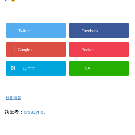
Twitter
Facebook
Google+
Pocket
B!
はてブ
LINE
-
技術情報
執筆者：
creazynet