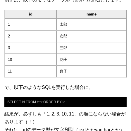
id
name
1
太郎
2
次郎
3
三郎
10
花子
11
良子
で、以下のようなSQLを実行した場合に、
SELECT id FROM test ORDER BY id;
結果が、必ずしも「1, 2, 3, 10, 11」の順にならない場合が
あります（！）
それは、idのデータ型が文字列型（textとかvarcharとか）