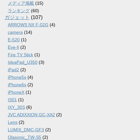
メディア掲載
(15)
ランキング
(60)
ガジェット
(107)
ARROWS NX F-02G
(4)
camera
(14)
E-520
(1)
Eye-fi
(2)
Fire TV Stick
(1)
IdeaPad_U350
(3)
iPad2
(2)
iPhone5s
(4)
iPhone6s
(2)
iPhoneX
(1)
IS01
(1)
IXY_30S
(6)
JVC ADIXXION GC-XA2
(2)
Lens
(2)
LUMIX_DMC-GF3
(2)
Olasonic_TW-S5
(2)