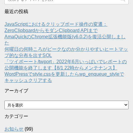
最近の投稿
JavaScriptにおけるクリップボード操作の変遷：
ZeroClipboardからモダンClipboard APIまで
AmaQuickのChrome拡張機能版(v6.0.2)を復活公開しまし
た
何曜日の何時ころがピークなのか分かりやすいヒートマッ
プ的な分布を出すSQL
「ツイポーート/twport」2022年6月いっぱいでレポートの
公開機能を終了します【8/1 22時からメンテナンス】
WordPressでstyle.cssを更新したらwp_enqueue_styleで
キャッシュクリアする
アーカイブ
ア
ー
カ
カテゴリー
イ
ブ
お知らせ
(99)