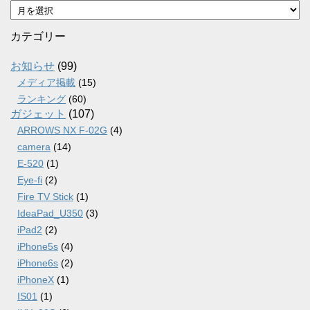
ア
ー
カ
カテゴリー
イ
ブ
お知らせ
(99)
メディア掲載
(15)
ランキング
(60)
ガジェット
(107)
ARROWS NX F-02G
(4)
camera
(14)
E-520
(1)
Eye-fi
(2)
Fire TV Stick
(1)
IdeaPad_U350
(3)
iPad2
(2)
iPhone5s
(4)
iPhone6s
(2)
iPhoneX
(1)
IS01
(1)