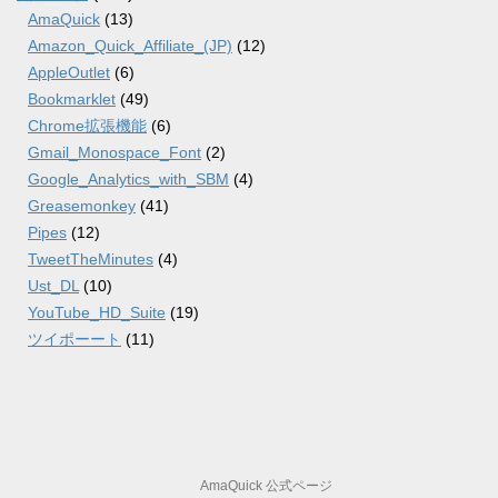
AmaQuick
(13)
Amazon_Quick_Affiliate_(JP)
(12)
AppleOutlet
(6)
Bookmarklet
(49)
Chrome拡張機能
(6)
Gmail_Monospace_Font
(2)
Google_Analytics_with_SBM
(4)
Greasemonkey
(41)
Pipes
(12)
TweetTheMinutes
(4)
Ust_DL
(10)
YouTube_HD_Suite
(19)
ツイポーート
(11)
AmaQuick 公式ページ