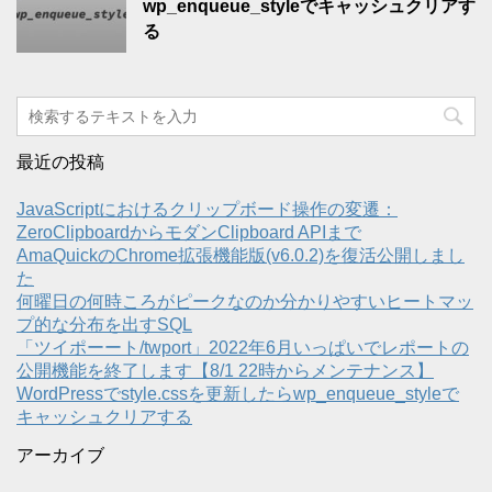
wp_enqueue_styleでキャッシュクリアす
る
最近の投稿
JavaScriptにおけるクリップボード操作の変遷：
ZeroClipboardからモダンClipboard APIまで
AmaQuickのChrome拡張機能版(v6.0.2)を復活公開しまし
た
何曜日の何時ころがピークなのか分かりやすいヒートマッ
プ的な分布を出すSQL
「ツイポーート/twport」2022年6月いっぱいでレポートの
公開機能を終了します【8/1 22時からメンテナンス】
WordPressでstyle.cssを更新したらwp_enqueue_styleで
キャッシュクリアする
アーカイブ