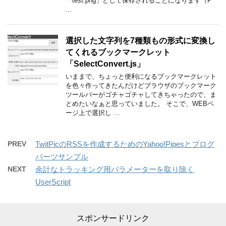
「test.png」として保存されることになります（P
…
選択した文字列を7種類もの形式に変換し
てくれるブックマークレット
「SelectConvert.js」
いままで、ちょっと便利になるブックマークレット
を色々作ってきたんだけどブラウザのブックマーク
ツールバーがゴチャゴチャしてきちゃったので、ま
とめたいなぁと思っていました。 そこで、WEBペ
ージ上で選択し …
PREV
TwitPicのRSSを作成するためのYahoo!Pipesとブログ
パーツサンプル
NEXT
余計なトラッキング用パラメーターを取り除く
UserScript
スポンサードリンク