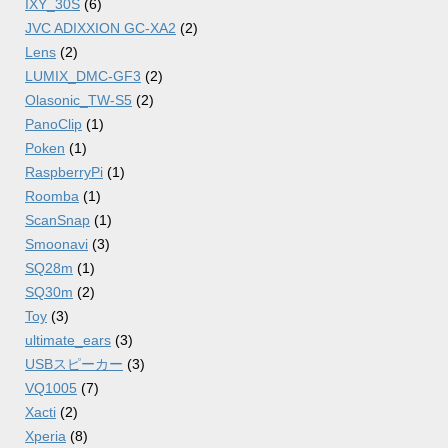
IXY_30S
(6)
JVC ADIXXION GC-XA2
(2)
Lens
(2)
LUMIX_DMC-GF3
(2)
Olasonic_TW-S5
(2)
PanoClip
(1)
Poken
(1)
RaspberryPi
(1)
Roomba
(1)
ScanSnap
(1)
Smoonavi
(3)
SQ28m
(1)
SQ30m
(2)
Toy
(3)
ultimate_ears
(3)
USBスピーカー
(3)
VQ1005
(7)
Xacti
(2)
Xperia
(8)