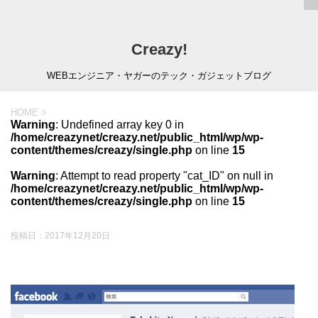
Creazy!
WEBエンジニア・ヤガーのテック・ガジェットブログ
HOME
>
Warning
: Undefined array key 0 in
/home/creazynet/creazy.net/public_html/wp/wp-
content/themes/creazy/single.php
on line
15
Warning
: Attempt to read property "cat_ID" on null in
/home/creazynet/creazy.net/public_html/wp/wp-
content/themes/creazy/single.php
on line
15
投稿日：
2017年12月20日