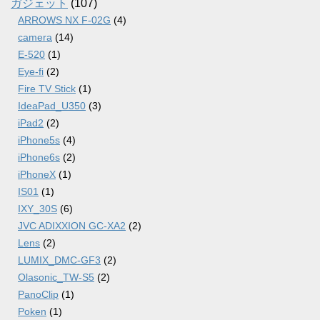
ガジェット
(107)
ARROWS NX F-02G
(4)
camera
(14)
E-520
(1)
Eye-fi
(2)
Fire TV Stick
(1)
IdeaPad_U350
(3)
iPad2
(2)
iPhone5s
(4)
iPhone6s
(2)
iPhoneX
(1)
IS01
(1)
IXY_30S
(6)
JVC ADIXXION GC-XA2
(2)
Lens
(2)
LUMIX_DMC-GF3
(2)
Olasonic_TW-S5
(2)
PanoClip
(1)
Poken
(1)