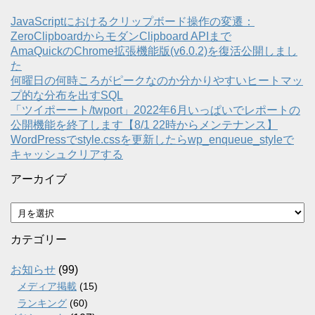
JavaScriptにおけるクリップボード操作の変遷：
ZeroClipboardからモダンClipboard APIまで
AmaQuickのChrome拡張機能版(v6.0.2)を復活公開しまし
た
何曜日の何時ころがピークなのか分かりやすいヒートマッ
プ的な分布を出すSQL
「ツイポーート/twport」2022年6月いっぱいでレポートの
公開機能を終了します【8/1 22時からメンテナンス】
WordPressでstyle.cssを更新したらwp_enqueue_styleで
キャッシュクリアする
アーカイブ
ア
ー
カ
カテゴリー
イ
ブ
お知らせ
(99)
メディア掲載
(15)
ランキング
(60)