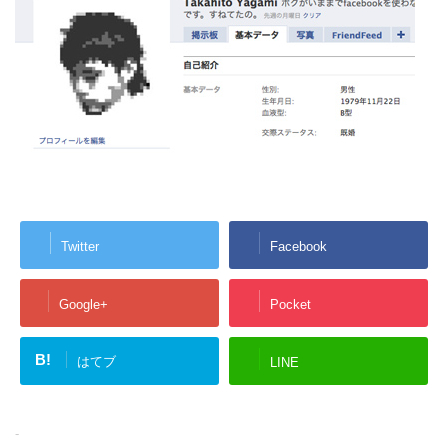
Twitter
Facebook
Google+
Pocket
B!
はてブ
LINE
-