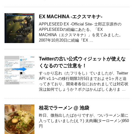
EX MACHINA -エクスマキナ-
APPLESEED EX -Official Site- 士郎正宗原作の
APPLESEEDの続編にあたる、「EX
MACHINA（エクスマキナ）」を見てみました。
2007年10月20日に続編『EX …
Twitterの古い公式ウィジェットが使えな
くなるのでご注意を！
すっかり忘れ（たフリをし）ていましたが、Twitter
API v1.1への移行期限3月5日までおよそ1ヶ月と迫
ってきており、開発者各位におかれましては対応状
況は如何でしょうか？ボクはかんばしくありま …
桂花でラーメン @ 池袋
昨日、微熱出したばかりですが、ついラーメン屋に
入ってしまいました(え？) 太肉麺(ターローメン)950
円