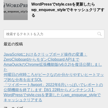
WordPressでstyle.cssを更新したら
wp_enqueue_styleでキャッシュクリアす
る
最近の投稿
JavaScriptにおけるクリップボード操作の変遷：
ZeroClipboardからモダンClipboard APIまで
AmaQuickのChrome拡張機能版(v6.0.2)を復活公開しまし
た
何曜日の何時ころがピークなのか分かりやすいヒートマッ
プ的な分布を出すSQL
「ツイポーート/twport」2022年6月いっぱいでレポートの
公開機能を終了します【8/1 22時からメンテナンス】
WordPressでstyle.cssを更新したらwp_enqueue_styleで
キャッシュクリアする