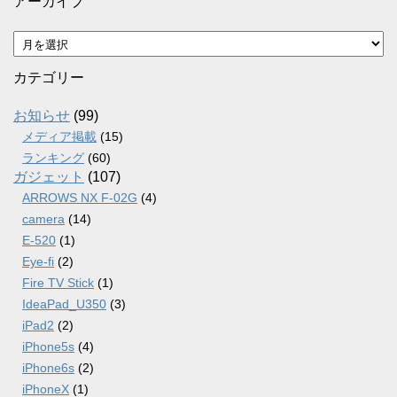
アーカイブ
ア
ー
カ
カテゴリー
イ
ブ
お知らせ
(99)
メディア掲載
(15)
ランキング
(60)
ガジェット
(107)
ARROWS NX F-02G
(4)
camera
(14)
E-520
(1)
Eye-fi
(2)
Fire TV Stick
(1)
IdeaPad_U350
(3)
iPad2
(2)
iPhone5s
(4)
iPhone6s
(2)
iPhoneX
(1)