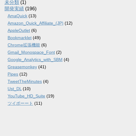
未分類
(1)
開発実績
(196)
AmaQuick
(13)
Amazon_Quick_Affiliate_(JP)
(12)
AppleOutlet
(6)
Bookmarklet
(49)
Chrome拡張機能
(6)
Gmail_Monospace_Font
(2)
Google_Analytics_with_SBM
(4)
Greasemonkey
(41)
Pipes
(12)
TweetTheMinutes
(4)
Ust_DL
(10)
YouTube_HD_Suite
(19)
ツイポーート
(11)