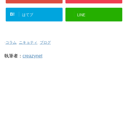
B!
はてブ
LINE
-
コラム
,
ニキョティ
,
ブログ
執筆者：
creazynet