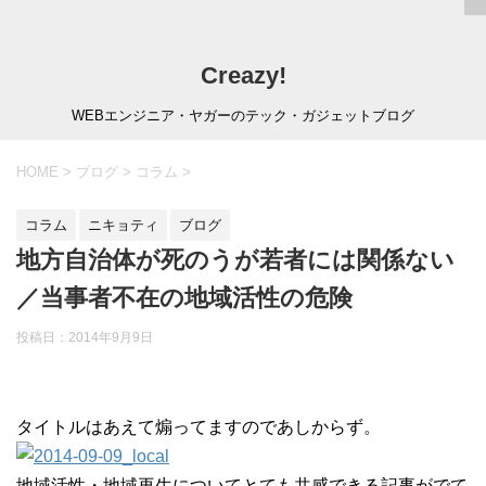
Creazy!
WEBエンジニア・ヤガーのテック・ガジェットブログ
HOME
>
ブログ
>
コラム
>
コラム
ニキョティ
ブログ
地方自治体が死のうが若者には関係ない
／当事者不在の地域活性の危険
投稿日：
2014年9月9日
タイトルはあえて煽ってますのであしからず。
地域活性・地域再生についてとても共感できる記事がでて