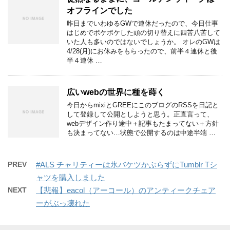
オフラインでした
昨日までいわゆるGWで連休だったので、今日仕事
はじめでボケボケした頭の切り替えに四苦八苦して
いた人も多いのではないでしょうか。 オレのGWは
4/28(月)にお休みをもらったので、前半４連休と後
半４連休 …
広いwebの世界に種を蒔く
今日からmixiとGREEにこのブログのRSSを日記と
して登録して公開としようと思う。正直言って、
webデザイン作り途中＋記事もたまってない＋方針
も決まってない…状態で公開するのは中途半端 …
PREV
#ALS チャリティーは氷バケツかぶらずにTumblr Tシ
ャツを購入しました
NEXT
【悲報】eacol（アーコール）のアンティークチェア
ーがぶっ壊れた