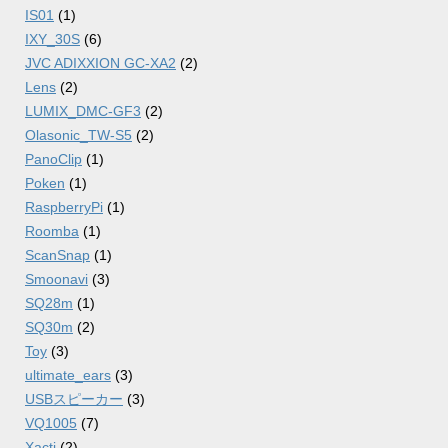
IS01
(1)
IXY_30S
(6)
JVC ADIXXION GC-XA2
(2)
Lens
(2)
LUMIX_DMC-GF3
(2)
Olasonic_TW-S5
(2)
PanoClip
(1)
Poken
(1)
RaspberryPi
(1)
Roomba
(1)
ScanSnap
(1)
Smoonavi
(3)
SQ28m
(1)
SQ30m
(2)
Toy
(3)
ultimate_ears
(3)
USBスピーカー
(3)
VQ1005
(7)
Xacti
(2)