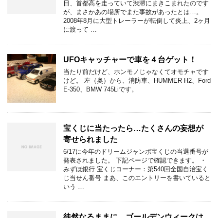
日、首都高を走っていて渋滞にまきこまれたのです
が、まさかあの場所でまた事故があったとは…。
2008年8月に大型トレーラーが転倒して炎上、2ヶ月
に渡って …
UFOキャッチャーで車を４台ゲット！
当たり前だけど、ホンモノじゃなくてオモチャです
けど。 左（奥）から、消防車、HUMMER H2、Ford
E-350、BMW 745Liです。
宝くじに当たったら…たくさんの妄想が
寄せられました
6/17に今年のドリームジャンボ宝くじの当選番号が
発表されました。 下記ページで確認できます。 ・
みずほ銀行 宝くじコーナー：第540回全国自治宝く
じ当せん番号 まあ、このエントリーを書いていると
いう …
徒然なるままに、ゴールデンウィークは