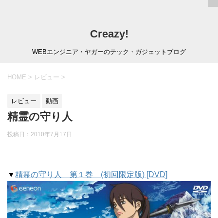
Creazy!
WEBエンジニア・ヤガーのテック・ガジェットブログ
HOME
>
レビュー
>
レビュー
動画
精霊の守り人
投稿日：
2010年7月17日
▼
精霊の守り人 第１巻 (初回限定版) [DVD]