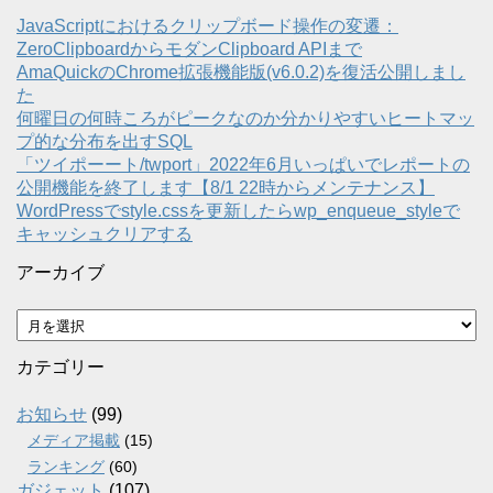
JavaScriptにおけるクリップボード操作の変遷：
ZeroClipboardからモダンClipboard APIまで
AmaQuickのChrome拡張機能版(v6.0.2)を復活公開しまし
た
何曜日の何時ころがピークなのか分かりやすいヒートマッ
プ的な分布を出すSQL
「ツイポーート/twport」2022年6月いっぱいでレポートの
公開機能を終了します【8/1 22時からメンテナンス】
WordPressでstyle.cssを更新したらwp_enqueue_styleで
キャッシュクリアする
アーカイブ
ア
ー
カ
カテゴリー
イ
ブ
お知らせ
(99)
メディア掲載
(15)
ランキング
(60)
ガジェット
(107)