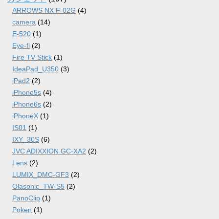
ARROWS NX F-02G
(4)
camera
(14)
E-520
(1)
Eye-fi
(2)
Fire TV Stick
(1)
IdeaPad_U350
(3)
iPad2
(2)
iPhone5s
(4)
iPhone6s
(2)
iPhoneX
(1)
IS01
(1)
IXY_30S
(6)
JVC ADIXXION GC-XA2
(2)
Lens
(2)
LUMIX_DMC-GF3
(2)
Olasonic_TW-S5
(2)
PanoClip
(1)
Poken
(1)