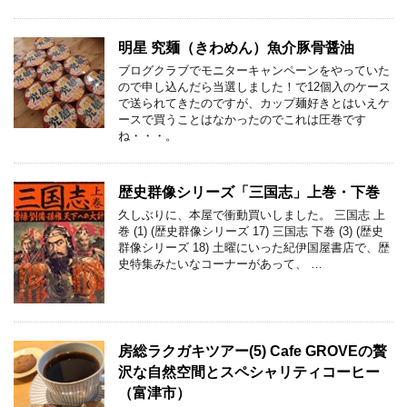
明星 究麺（きわめん）魚介豚骨醤油
ブログクラブでモニターキャンペーンをやっていた
ので申し込んだら当選しました！で12個入のケース
で送られてきたのですが、カップ麺好きとはいえケ
ースで買うことはなかったのでこれは圧巻です
ね・・・。
歴史群像シリーズ「三国志」上巻・下巻
久しぶりに、本屋で衝動買いしました。 三国志 上
巻 (1) (歴史群像シリーズ 17) 三国志 下巻 (3) (歴史
群像シリーズ 18) 土曜にいった紀伊国屋書店で、歴
史特集みたいなコーナーがあって、 …
房総ラクガキツアー(5) Cafe GROVEの贅
沢な自然空間とスペシャリティコーヒー
（富津市）