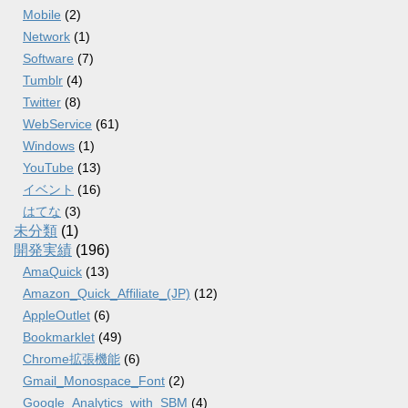
Mobile
(2)
Network
(1)
Software
(7)
Tumblr
(4)
Twitter
(8)
WebService
(61)
Windows
(1)
YouTube
(13)
イベント
(16)
はてな
(3)
未分類
(1)
開発実績
(196)
AmaQuick
(13)
Amazon_Quick_Affiliate_(JP)
(12)
AppleOutlet
(6)
Bookmarklet
(49)
Chrome拡張機能
(6)
Gmail_Monospace_Font
(2)
Google_Analytics_with_SBM
(4)