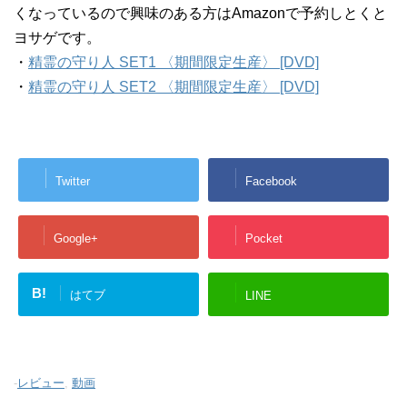
くなっているので興味のある方はAmazonで予約しとくと
ヨサゲです。
・
精霊の守り人 SET1 〈期間限定生産〉 [DVD]
・
精霊の守り人 SET2 〈期間限定生産〉 [DVD]
Twitter
Facebook
Google+
Pocket
B!
はてブ
LINE
-
レビュー
,
動画