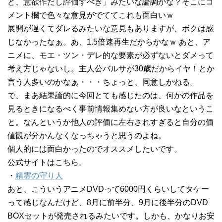
ど、意欲作だし評価すべき」みたいな論調かな？そこにコ
メント欄で色々な意見がでててこれも面白いｗ
展開が遅くてダレるみたいな意見もありますが、ボクは感
じなかったなぁ。あ、1.5倍速再生だからかなｗ あと、ア
ニメに、モエ・ツン・デレ的な要素が必ずないとダメって
考え方じゃないし。主人公バルサが30歳だからイヤ！とか
言う人多いのかなぁ・・・ちょっと、同意しかねる。
で、まあ結果論的に今回とても感じたのは、何かの作品を
見るときになるべく事前情報集めない方が良いなというこ
と。なんというか他人の評価に左右されすぎると自分の価
値観が分かんなくなっちゃうと思うのよね。
個人的には面白かったのでオススメしたいです。
公式サイトはこちら。
・
精霊の守り人
あと、こういうアニメDVDって6000円くらいしてタケー
って感じなんだけど、8月に前半分、9月に後半分のDVD
BOXセットが発売されるみたいです。しかも、かなりお安