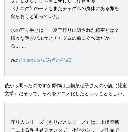
サ。しかし、この世と並行して存在する
《ナユグ》のモノもまたチャグムの身体にある卵を
食らおうと狙っていた。
水の守り手とは？ 夏至祭りに隠された秘密とは？
様々な謎がバルサとチャグムの前に立ちはだか
る……。
via:
Production I.G [作品詳細]
後から調べたのですが原作は上橋菜穂子さんの小説（児童
文学）だそうで、それをアニメ化したということらしい。
守り人シリーズ（もりびとシリーズ）は、上橋菜穂
子による異世界ファンタジー小説のシリーズ作品で