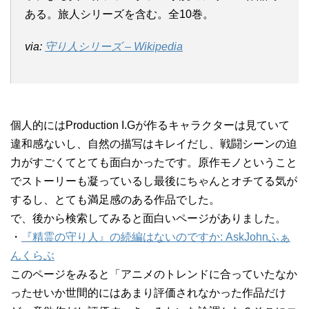
ある。旅人シリーズを含む。全10巻。
via:
守り人シリーズ – Wikipedia
個人的にはProduction I.Gが作るキャラクターは見ていて
違和感ないし、自然の描写はキレイだし、戦闘シーンの迫
力がすごくてとても面白かったです。原作モノということ
でストーリーも凝っているし最後にちゃんとオチてる気が
するし、とても満足感のある作品でした。
で、後から検索してみると面白いページがありました。
・
『精霊の守り人』の続編はないのですか: AskJohnふぁ
んくらぶ
このページをみると「アニメのトレンドに合っていたなか
ったせいか世間的にはあまり評価されなかった作品だけ