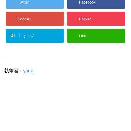
Twitter
Facebook
Google+
Pocket
B!
はてブ
LINE
-
執筆者：
yager