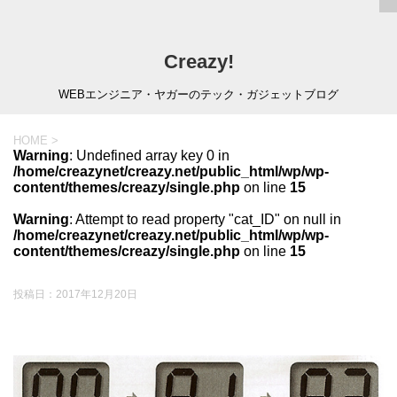
Creazy!
WEBエンジニア・ヤガーのテック・ガジェットブログ
HOME
>
Warning
: Undefined array key 0 in
/home/creazynet/creazy.net/public_html/wp/wp-
content/themes/creazy/single.php
on line
15
Warning
: Attempt to read property "cat_ID" on null in
/home/creazynet/creazy.net/public_html/wp/wp-
content/themes/creazy/single.php
on line
15
投稿日：
2017年12月20日