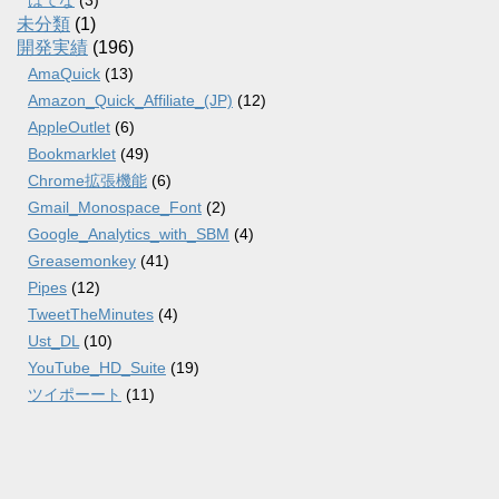
はてな
(3)
未分類
(1)
開発実績
(196)
AmaQuick
(13)
Amazon_Quick_Affiliate_(JP)
(12)
AppleOutlet
(6)
Bookmarklet
(49)
Chrome拡張機能
(6)
Gmail_Monospace_Font
(2)
Google_Analytics_with_SBM
(4)
Greasemonkey
(41)
Pipes
(12)
TweetTheMinutes
(4)
Ust_DL
(10)
YouTube_HD_Suite
(19)
ツイポーート
(11)