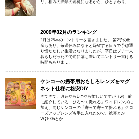
リ。相方の掃除の邪魔になるから、ひとまわり。
2009年02月のランキング
2月は25本のエントリーを書きました。 第2子の出
産もあり、毎週休みになると帰省する日々で予想通
り慌ただしい生活となりましたが、平日はプチ一人
暮らしだったので逆に落ち着いてエントリー書ける
時間もありま …
ケンコーの携帯用おもしろレンズをマグ
ネット仕様に格安DIY
さてさて、改造やらDIYやら忙しいですが（w） 前
に紹介している「ひろ〜く撮れる」ワイドレンズに
加え、同じケンコーの「寄って寄って撮れる」クロ
ーズアップレンズも手に入れたので、携帯とか
VQ1005とか …