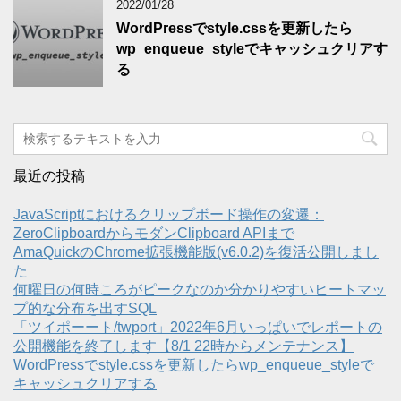
2022/01/28
WordPressでstyle.cssを更新したら
wp_enqueue_styleでキャッシュクリアす
る
最近の投稿
JavaScriptにおけるクリップボード操作の変遷：
ZeroClipboardからモダンClipboard APIまで
AmaQuickのChrome拡張機能版(v6.0.2)を復活公開しまし
た
何曜日の何時ころがピークなのか分かりやすいヒートマッ
プ的な分布を出すSQL
「ツイポーート/twport」2022年6月いっぱいでレポートの
公開機能を終了します【8/1 22時からメンテナンス】
WordPressでstyle.cssを更新したらwp_enqueue_styleで
キャッシュクリアする