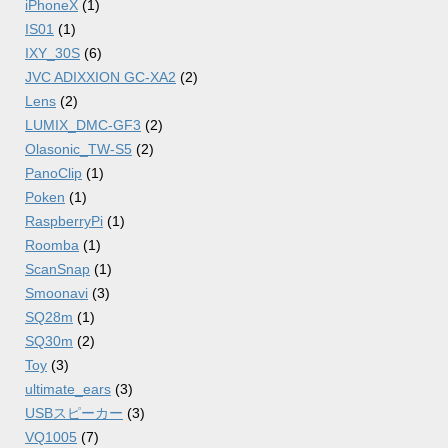
iPhoneX
(1)
IS01
(1)
IXY_30S
(6)
JVC ADIXXION GC-XA2
(2)
Lens
(2)
LUMIX_DMC-GF3
(2)
Olasonic_TW-S5
(2)
PanoClip
(1)
Poken
(1)
RaspberryPi
(1)
Roomba
(1)
ScanSnap
(1)
Smoonavi
(3)
SQ28m
(1)
SQ30m
(2)
Toy
(3)
ultimate_ears
(3)
USBスピーカー
(3)
VQ1005
(7)