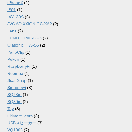
iPhoneX
(1)
IS01
(1)
IXY_30S
(6)
JVC ADIXXION GC-XA2
(2)
Lens
(2)
LUMIX_DMC-GF3
(2)
Olasonic_TW-S5
(2)
PanoClip
(1)
Poken
(1)
RaspberryPi
(1)
Roomba
(1)
ScanSnap
(1)
Smoonavi
(3)
SQ28m
(1)
SQ30m
(2)
Toy
(3)
ultimate_ears
(3)
USBスピーカー
(3)
VQ1005
(7)