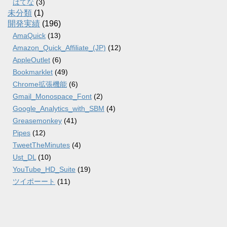
はてな
(3)
未分類
(1)
開発実績
(196)
AmaQuick
(13)
Amazon_Quick_Affiliate_(JP)
(12)
AppleOutlet
(6)
Bookmarklet
(49)
Chrome拡張機能
(6)
Gmail_Monospace_Font
(2)
Google_Analytics_with_SBM
(4)
Greasemonkey
(41)
Pipes
(12)
TweetTheMinutes
(4)
Ust_DL
(10)
YouTube_HD_Suite
(19)
ツイポーート
(11)