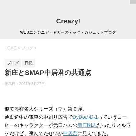
Creazy!
WEBエンジニア・ヤガーのテック・ガジェットブログ
HOME
>
ブログ
>
ブログ
日記
新庄とSMAP中居君の共通点
投稿日：
2007年3月27日
似てる有名人シリーズ（？）第２弾。
通勤途中の電車の中刷り広告で
DyDoのD-1
っていうコー
ヒーのキャラクターが元日ハムの
新庄剛志
だったりスルワ
ケだけど、歪んでたせいか
中居君
に見えてきた。