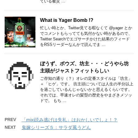
ている被災 …
What is Yager Bomb !?
忙しい時とか、Twitter見てる暇なくて @yager とか
でコメントもらってても気付かない時があるので、
Twitter Searchでエゴサーチかけた結果のフィード
をRSSリーダーなんかで読んでま …
ぼうず、ボウズ、坊主・・・どうやら坊
主頭がジャストフィットらしい
ご存知の通り（？）オレの定番スタイルは「坊主」
＋「ヒゲ」です。 坊主頭については人生の半分以上
を過ごしているんじゃないかと思えるくらいです。
それでは、早速オレの髪型の歴史をやまざきメソッ
ドで。 もち …
PREV
「mixi読み逃げは失礼」はおかしいでしょ！？
NEXT
鬼嫁シリーズ５：サラダ風うどん