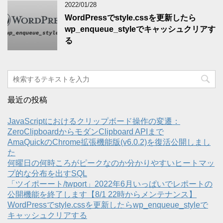
2022/01/28
WordPressでstyle.cssを更新したら
wp_enqueue_styleでキャッシュクリアす
る
最近の投稿
JavaScriptにおけるクリップボード操作の変遷：
ZeroClipboardからモダンClipboard APIまで
AmaQuickのChrome拡張機能版(v6.0.2)を復活公開しまし
た
何曜日の何時ころがピークなのか分かりやすいヒートマッ
プ的な分布を出すSQL
「ツイポーート/twport」2022年6月いっぱいでレポートの
公開機能を終了します【8/1 22時からメンテナンス】
WordPressでstyle.cssを更新したらwp_enqueue_styleで
キャッシュクリアする