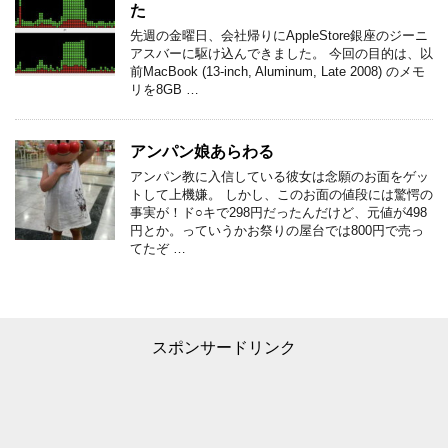
た
先週の金曜日、会社帰りにAppleStore銀座のジーニ
アスバーに駆け込んできました。 今回の目的は、以
前MacBook (13-inch, Aluminum, Late 2008) のメモ
リを8GB …
アンパン娘あらわる
アンパン教に入信している彼女は念願のお面をゲッ
トして上機嫌。 しかし、このお面の値段には驚愕の
事実が！ド○キで298円だったんだけど、元値が498
円とか。っていうかお祭りの屋台では800円で売っ
てたぞ …
スポンサードリンク