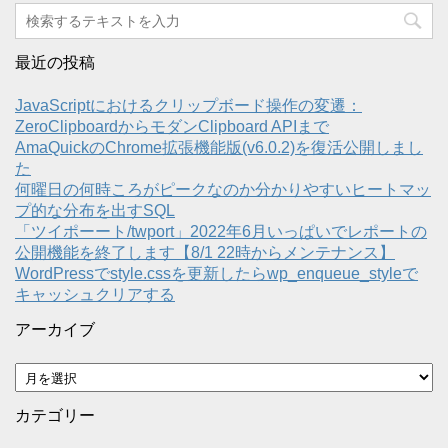
最近の投稿
JavaScriptにおけるクリップボード操作の変遷：
ZeroClipboardからモダンClipboard APIまで
AmaQuickのChrome拡張機能版(v6.0.2)を復活公開しまし
た
何曜日の何時ころがピークなのか分かりやすいヒートマッ
プ的な分布を出すSQL
「ツイポーート/twport」2022年6月いっぱいでレポートの
公開機能を終了します【8/1 22時からメンテナンス】
WordPressでstyle.cssを更新したらwp_enqueue_styleで
キャッシュクリアする
アーカイブ
ア
ー
カ
カテゴリー
イ