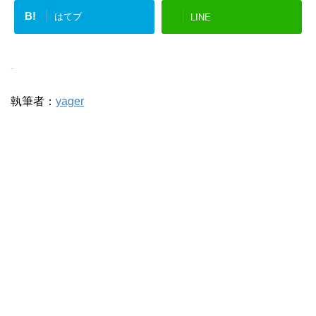
B!
はてブ
LINE
-
執筆者：
yager