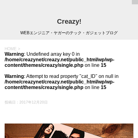
Creazy!
WEBエンジニア・ヤガーのテック・ガジェットブログ
HOME
>
Warning
: Undefined array key 0 in
/home/creazynet/creazy.net/public_html/wp/wp-
content/themes/creazy/single.php
on line
15
Warning
: Attempt to read property "cat_ID" on null in
/home/creazynet/creazy.net/public_html/wp/wp-
content/themes/creazy/single.php
on line
15
投稿日：
2017年12月20日