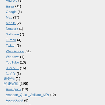
Android
(3)
Apple
(11)
Google
(6)
Mac
(37)
Mobile
(2)
Network
(1)
Software
(7)
Tumblr
(4)
Twitter
(8)
WebService
(61)
Windows
(1)
YouTube
(13)
イベント
(16)
はてな
(3)
未分類
(1)
開発実績
(196)
AmaQuick
(13)
Amazon_Quick_Affiliate_(JP)
(12)
AppleOutlet
(6)