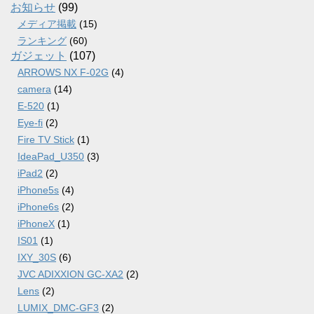
ブ
お知らせ
(99)
メディア掲載
(15)
ランキング
(60)
ガジェット
(107)
ARROWS NX F-02G
(4)
camera
(14)
E-520
(1)
Eye-fi
(2)
Fire TV Stick
(1)
IdeaPad_U350
(3)
iPad2
(2)
iPhone5s
(4)
iPhone6s
(2)
iPhoneX
(1)
IS01
(1)
IXY_30S
(6)
JVC ADIXXION GC-XA2
(2)
Lens
(2)
LUMIX_DMC-GF3
(2)