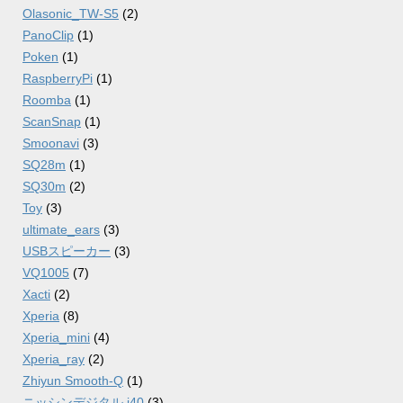
Olasonic_TW-S5
(2)
PanoClip
(1)
Poken
(1)
RaspberryPi
(1)
Roomba
(1)
ScanSnap
(1)
Smoonavi
(3)
SQ28m
(1)
SQ30m
(2)
Toy
(3)
ultimate_ears
(3)
USBスピーカー
(3)
VQ1005
(7)
Xacti
(2)
Xperia
(8)
Xperia_mini
(4)
Xperia_ray
(2)
Zhiyun Smooth-Q
(1)
ニッシンデジタル i40
(3)