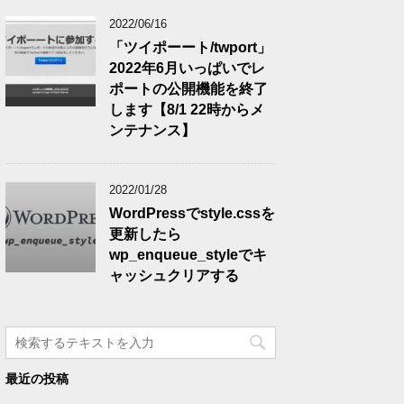
2022/06/16
「ツイポーート/twport」
2022年6月いっぱいでレ
ポートの公開機能を終了
します【8/1 22時からメ
ンテナンス】
2022/01/28
WordPressでstyle.cssを
更新したら
wp_enqueue_styleでキ
ャッシュクリアする
最近の投稿