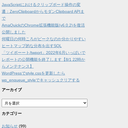
JavaScriptにおけるクリップボード操作の変
遷：ZeroClipboardからモダンClipboard APIま
で
AmaQuickのChrome拡張機能版(v6.0.2)を復活
公開しました
何曜日の何時ころがピークなのか分かりやすい
ヒートマップ的な分布を出すSQL
「ツイポーート/twport」2022年6月いっぱいで
レポートの公開機能を終了します【8/1 22時か
らメンテナンス】
WordPressでstyle.cssを更新したら
wp_enqueue_styleでキャッシュクリアする
アーカイブ
ア
ー
カ
カテゴリー
イ
ブ
お知らせ
(99)