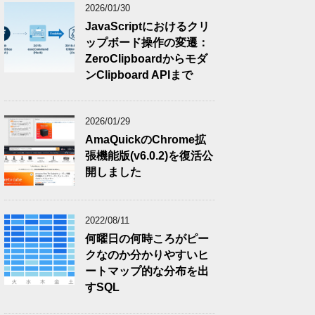
2026/01/30
JavaScriptにおけるクリ
ップボード操作の変遷：
ZeroClipboardからモダ
ンClipboard APIまで
2026/01/29
AmaQuickのChrome拡
張機能版(v6.0.2)を復活公
開しました
2022/08/11
何曜日の何時ころがピー
クなのか分かりやすいヒ
ートマップ的な分布を出
すSQL