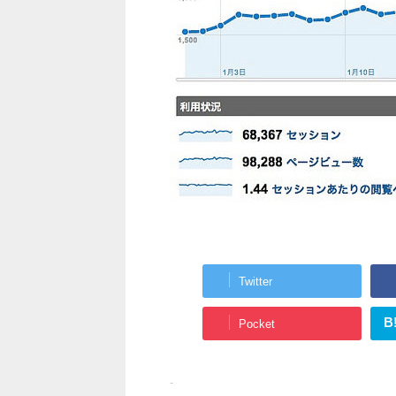
Twitter
B
Pocket
-