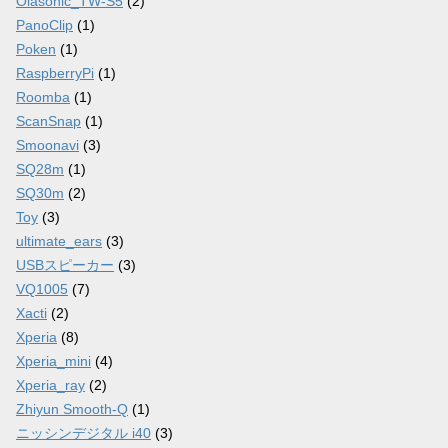
Olasonic_TW-S5
(2)
PanoClip
(1)
Poken
(1)
RaspberryPi
(1)
Roomba
(1)
ScanSnap
(1)
Smoonavi
(3)
SQ28m
(1)
SQ30m
(2)
Toy
(3)
ultimate_ears
(3)
USBスピーカー
(3)
VQ1005
(7)
Xacti
(2)
Xperia
(8)
Xperia_mini
(4)
Xperia_ray
(2)
Zhiyun Smooth-Q
(1)
ニッシンデジタル i40
(3)