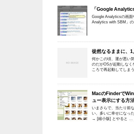
「Google Anal
Google Analyti
Analytics with 
徒然なるままに、1
何かこの頃、運が悪い気
のだがOSが起動しなく
ころで再起動してしまう
MacのFinder
ュー表示にする方
いまさらで、当たり前な
い、多いに幸せになった事
→ [縮小版] とやると …