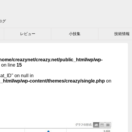
ログ
レビュー
小技集
技術情報
home/creazynet/creazy.net/public_html/wp/wp-
on line
15
cat_ID" on null in
c_html/wp/wp-content/themes/creazy/single.php
on