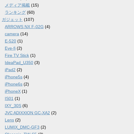
メディア掲載
(15)
ランキング
(60)
ガジェット
(107)
ARROWS NX F-02G
(4)
camera
(14)
E-520
(1)
Eye-fi
(2)
Fire TV Stick
(1)
IdeaPad_U350
(3)
iPad2
(2)
iPhone5s
(4)
iPhone6s
(2)
iPhoneX
(1)
IS01
(1)
IXY_30S
(6)
JVC ADIXXION GC-XA2
(2)
Lens
(2)
LUMIX_DMC-GF3
(2)