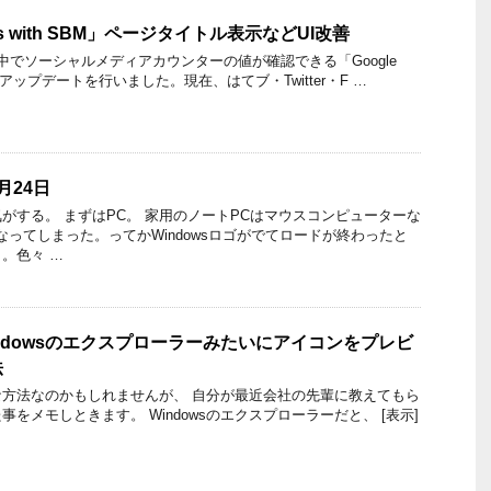
ytics with SBM」ページタイトル表示などUI改善
csの画面中でソーシャルメディアカウンターの値が確認できる「Google
SBM」のアップデートを行いました。現在、はてブ・Twitter・F …
月24日
がする。 まずはPC。 家用のノートPCはマウスコンピューターな
なってしまった。ってかWindowsロゴがでてロードが終わったと
。色々 …
でWindowsのエクスプローラーみたいにアイコンをプレビ
法
方法なのかもしれませんが、 自分が最近会社の先輩に教えてもら
をメモしときます。 Windowsのエクスプローラーだと、 [表示]