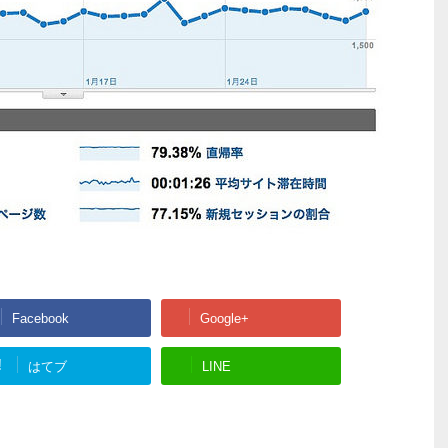
Facebook
Google+
!
はてブ
LINE