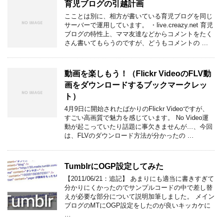
育児ブログの引越計画
こことは別に、相方が書いている育児ブログを同じ
サーバーで運用しています。 ・live.creazy.net 育児
ブログの特性上、ママ友達などからコメントをたく
さん書いてもらうのですが、どうもコメントの …
動画を楽しもう！（Flickr VideoのFLV動
画をダウンロードするブックマークレッ
ト）
4月9日に開始されたばかりのFlickr Videoですが、
すごい高画質で魅力を感じています。 No Video運
動が起こっていたり話題に事欠きませんが…、今回
は、FLVのダウンロード方法が分かったの …
TumblrにOGP設定してみた
【2011/06/21：追記】 あまりにも適当に書きすぎて
分かりにくかったのでサンプルコードの中で差し替
えが必要な部分について説明加筆しました。 メイン
ブログのMTにOGP設定をしたのが良いキッカケに
…