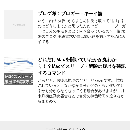
ブログ考：ブロガー・キモイ論
いや、釣りっぽいからまじめに受け取って引用する
のはどうしようかと思ったんだけど・・・ ・ブロガ
ーは自分のキモさとどう向き合っているの？ | 住 太
陽のブログ 承認欲求や自己顕示欲を満たすためにカ
イてる …
どれだけMacを開いていたかが丸わか
り！？Macでスリープ・解除の履歴を確認
するコマンド
どもども、お疲れ気味のヤガー@yagerです。 忙殺
されていると、なかなか自分がどのくらい働いてい
るかも分からなくなってくる場合がありますが、月
末月初は勤怠報告などで自分の稼働時間を泣きなが
らまとめて …
スポンサードリンク