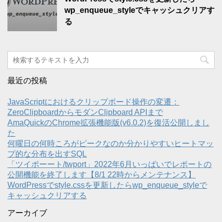
wp_enqueue_styleでキャッシュクリアす
る
最近の投稿
JavaScriptにおけるクリップボード操作の変遷：
ZeroClipboardからモダンClipboard APIまで
AmaQuickのChrome拡張機能版(v6.0.2)を復活公開しまし
た
何曜日の何時ころがピークなのか分かりやすいヒートマッ
プ的な分布を出すSQL
「ツイポーート/twport」2022年6月いっぱいでレポートの
公開機能を終了します【8/1 22時からメンテナンス】
WordPressでstyle.cssを更新したらwp_enqueue_styleで
キャッシュクリアする
アーカイブ