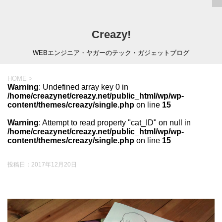
Creazy!
WEBエンジニア・ヤガーのテック・ガジェットブログ
HOME
>
Warning
: Undefined array key 0 in
/home/creazynet/creazy.net/public_html/wp/wp-
content/themes/creazy/single.php
on line
15
Warning
: Attempt to read property "cat_ID" on null in
/home/creazynet/creazy.net/public_html/wp/wp-
content/themes/creazy/single.php
on line
15
投稿日：
2017年12月20日