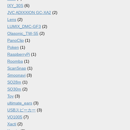
IXY_30S
(6)
JVC ADIXXION GC-XA2
(2)
Lens
(2)
LUMIX_DMC-GF3
(2)
Olasonic_TW-S5
(2)
PanoClip
(1)
Poken
(1)
RaspberryPi
(1)
Roomba
(1)
ScanSnap
(1)
Smoonavi
(3)
SQ28m
(1)
SQ30m
(2)
Toy
(3)
ultimate_ears
(3)
USBスピーカー
(3)
VQ1005
(7)
Xacti
(2)