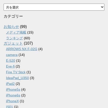
ア
ー
カ
カテゴリー
イ
ブ
お知らせ
(99)
メディア掲載
(15)
ランキング
(60)
ガジェット
(107)
ARROWS NX F-02G
(4)
camera
(14)
E-520
(1)
Eye-fi
(2)
Fire TV Stick
(1)
IdeaPad_U350
(3)
iPad2
(2)
iPhone5s
(4)
iPhone6s
(2)
iPhoneX
(1)
IS01
(1)