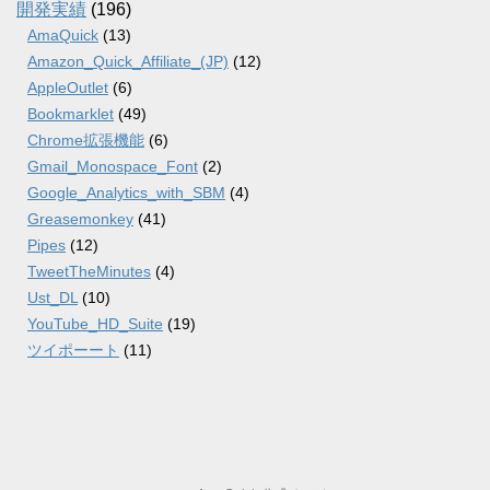
開発実績
(196)
AmaQuick
(13)
Amazon_Quick_Affiliate_(JP)
(12)
AppleOutlet
(6)
Bookmarklet
(49)
Chrome拡張機能
(6)
Gmail_Monospace_Font
(2)
Google_Analytics_with_SBM
(4)
Greasemonkey
(41)
Pipes
(12)
TweetTheMinutes
(4)
Ust_DL
(10)
YouTube_HD_Suite
(19)
ツイポーート
(11)