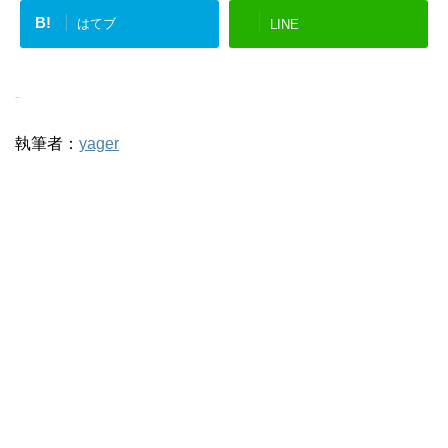
B!
はてブ
LINE
-
執筆者：
yager