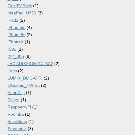
Fire TV Stick
(1)
IdeaPad_U350
(3)
iPad2
(2)
iPhone5s
(4)
iPhone6s
(2)
iPhoneX
(1)
IS01
(1)
IXY_30S
(6)
JVC ADIXXION GC-XA2
(2)
Lens
(2)
LUMIX_DMC-GF3
(2)
Olasonic_TW-S5
(2)
PanoClip
(1)
Poken
(1)
RaspberryPi
(1)
Roomba
(1)
ScanSnap
(1)
Smoonavi
(3)