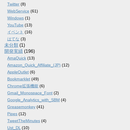
Twitter
(8)
WebService
(61)
Windows
(1)
YouTube
(13)
イベント
(16)
はてな
(3)
未分類
(1)
開発実績
(196)
AmaQuick
(13)
Amazon_Quick_Affiliate_(JP)
(12)
AppleOutlet
(6)
Bookmarklet
(49)
Chrome拡張機能
(6)
Gmail_Monospace_Font
(2)
Google_Analytics_with_SBM
(4)
Greasemonkey
(41)
Pipes
(12)
TweetTheMinutes
(4)
Ust_DL
(10)