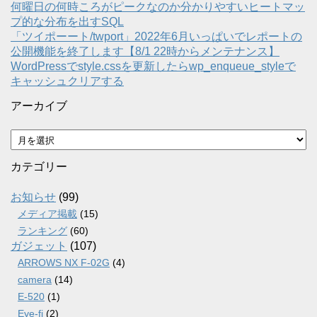
何曜日の何時ころがピークなのか分かりやすいヒートマッ
プ的な分布を出すSQL
「ツイポーート/twport」2022年6月いっぱいでレポートの
公開機能を終了します【8/1 22時からメンテナンス】
WordPressでstyle.cssを更新したらwp_enqueue_styleで
キャッシュクリアする
アーカイブ
ア
ー
カ
カテゴリー
イ
ブ
お知らせ
(99)
メディア掲載
(15)
ランキング
(60)
ガジェット
(107)
ARROWS NX F-02G
(4)
camera
(14)
E-520
(1)
Eye-fi
(2)