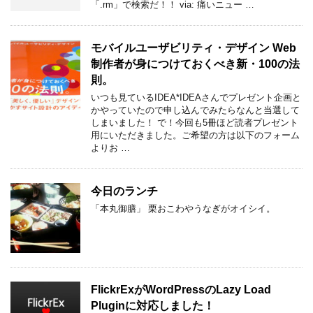
「.rm」で検索だ！！ via: 痛いニュー …
モバイルユーザビリティ・デザイン Web
制作者が身につけておくべき新・100の法
則。
いつも見ているIDEA*IDEAさんでプレゼント企画と
かやっていたので申し込んでみたらなんと当選して
しまいました！ で！今回も5冊ほど読者プレゼント
用にいただきました。ご希望の方は以下のフォーム
よりお …
今日のランチ
「本丸御膳」 栗おこわやうなぎがオイシイ。
FlickrExがWordPressのLazy Load
Pluginに対応しました！