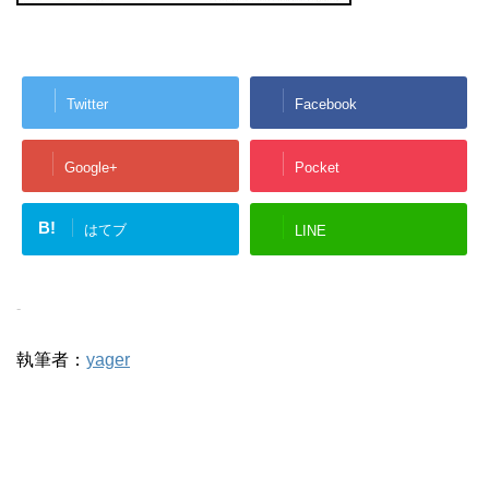
Twitter
Facebook
Google+
Pocket
B!
はてブ
LINE
-
執筆者：
yager