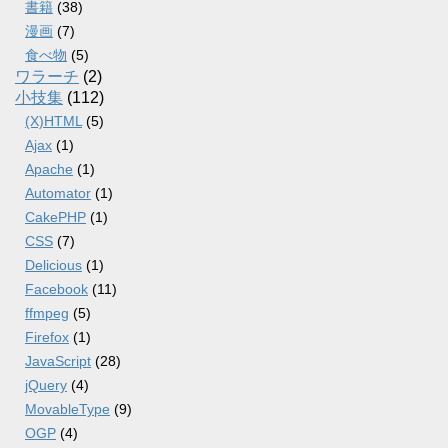
書籍
(38)
漫画
(7)
食べ物
(5)
ワラーチ
(2)
小技集
(112)
(X)HTML
(5)
Ajax
(1)
Apache
(1)
Automator
(1)
CakePHP
(1)
CSS
(7)
Delicious
(1)
Facebook
(11)
ffmpeg
(5)
Firefox
(1)
JavaScript
(28)
jQuery
(4)
MovableType
(9)
OGP
(4)