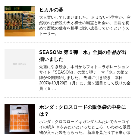
ヒカルの碁
大人買いしてしまいました。 冴えない小学生が、突
然現れた伝説の天才棋士の幽霊と出会い、囲碁を初
めて歴戦の猛者を相手に戦い成長していくというス
トーリー。
SEASONz 第５弾「水」全員の作品が出
揃いました
先週に引き続き、本日からフォトコラボレーション
サイト「SEASONz」の第５弾テーマ「水」の第２
陣が公開開始しました。 先週に引き続き、本日
2007年10月29日（月）に、第２週目として残りの全
員（５ …
ホンダ：クロスロードの販促袋の中身に
は？
ホンダ：クロスロードはガンダムみたいでカッコイ
イの続き 車をみたいといったところ、いわゆる販促
物が入った袋をもらった。 新車を見たりする事がほ