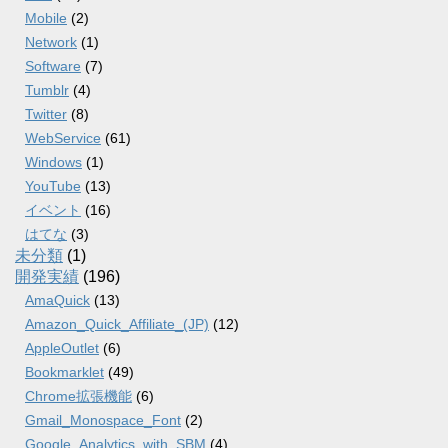
Mobile
(2)
Network
(1)
Software
(7)
Tumblr
(4)
Twitter
(8)
WebService
(61)
Windows
(1)
YouTube
(13)
イベント
(16)
はてな
(3)
未分類
(1)
開発実績
(196)
AmaQuick
(13)
Amazon_Quick_Affiliate_(JP)
(12)
AppleOutlet
(6)
Bookmarklet
(49)
Chrome拡張機能
(6)
Gmail_Monospace_Font
(2)
Google_Analytics_with_SBM
(4)