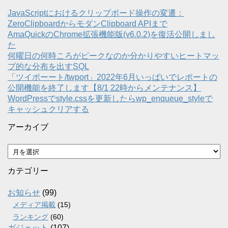
JavaScriptにおけるクリップボード操作の変遷：
ZeroClipboardからモダンClipboard APIまで
AmaQuickのChrome拡張機能版(v6.0.2)を復活公開しまし
た
何曜日の何時ころがピークなのか分かりやすいヒートマッ
プ的な分布を出すSQL
「ツイポーート/twport」2022年6月いっぱいでレポートの
公開機能を終了します【8/1 22時からメンテナンス】
WordPressでstyle.cssを更新したらwp_enqueue_styleで
キャッシュクリアする
アーカイブ
ア
ー
カ
カテゴリー
イ
ブ
お知らせ
(99)
メディア掲載
(15)
ランキング
(60)
ガジェット
(107)