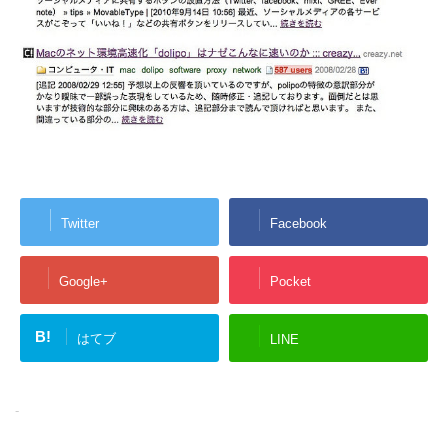
Twitter
Facebook
Google+
Pocket
B!
はてブ
LINE
-