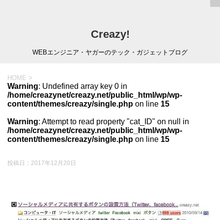
Creazy!
WEBエンジニア・ヤガーのテック・ガジェットブログ
HOME
>
Warning
: Undefined array key 0 in
/home/creazynet/creazy.net/public_html/wp/wp-
content/themes/creazy/single.php
on line
15
Warning
: Attempt to read property "cat_ID" on null in
/home/creazynet/creazy.net/public_html/wp/wp-
content/themes/creazy/single.php
on line
15
投稿日：
2017年12月20日