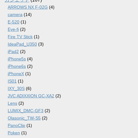
ARROWS NX F-02G
(4)
camera
(14)
E-520
(1)
Eye-fi
(2)
Fire TV Stick
(1)
IdeaPad_U350
(3)
iPad2
(2)
iPhone5s
(4)
iPhone6s
(2)
iPhoneX
(1)
IS01
(1)
IXY_30S
(6)
JVC ADIXXION GC-XA2
(2)
Lens
(2)
LUMIX_DMC-GF3
(2)
Olasonic_TW-S5
(2)
PanoClip
(1)
Poken
(1)