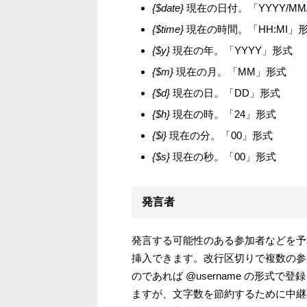
{$date}
現在の日付。「YYYY/MM
{$time}
現在の時間。「HH:MI」
{$y}
現在の年。「YYYY」形式
{$m}
現在の月。「MM」形式
{$d}
現在の日。「DD」形式
{$h}
現在の時。「24」形式
{$i}
現在の分。「00」形式
{$s}
現在の秒。「00」形式
発言者
発言する可能性のある参加者などを予
挿入できます。改行区切りで複数の参加
のであれば @username の形式
ますが、文字数を節約するために中継