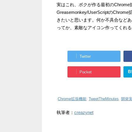
実はこれ、ボクが作る最初のChrom
Greasemonkey/UserScrip
きたいと思います。何か不具合などあ
ってか、素敵なアイコン作ってくれる
Twitter
B
Pocket
-
Chrome拡張機能
,
TweetTheMinutes
,
開発
執筆者：
creazynet