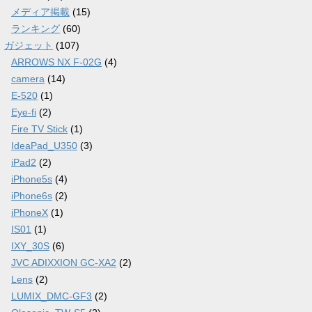
メディア掲載
(15)
ランキング
(60)
ガジェット
(107)
ARROWS NX F-02G
(4)
camera
(14)
E-520
(1)
Eye-fi
(2)
Fire TV Stick
(1)
IdeaPad_U350
(3)
iPad2
(2)
iPhone5s
(4)
iPhone6s
(2)
iPhoneX
(1)
IS01
(1)
IXY_30S
(6)
JVC ADIXXION GC-XA2
(2)
Lens
(2)
LUMIX_DMC-GF3
(2)