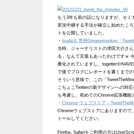
もう3年も前の話になりますが、セミナ
実況中継する手法が確立し始めたころに、「Tw
トを公開していました。
・
tsudaる 専用Greasemonkey「TweetT
当時、ジャーナリストの津田大介さん
る」なんて言葉もあったわけですｗ 
番化されていますし、togetterや
で後でブログにレポートを書くまでの
そういう意味で、この「TweetTheM
こちょこTwitterの新デザインへ
も考慮し、初めてのChrome拡張機
・
Chrome ウェブストア – TweetTheMi
Chromeウェブストアにありますので
トールしてください。
Firefox, Safariをご利用の方はUser