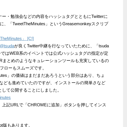
ー・勉強会などの内容をハッシュタグとともにTwitterに
eetTheMinutes」というGreasemonkeyスクリプ
heMinutes」 [C!]
@tsuda
が良くTwitter中継を行なっていたために、「tsuda
今ではWEB系のイベントでは公式ハッシュタグの指定が定
NAVERまとめのようなキュレーションツールも充実しているの
フローもスムーズです。
inutes」の価値はまだまだあろうという部分はあり、ちょ
の対応なども進めていたのですが、インストールの簡単さなど
能として公開することにしました。
nutes
、上記URLで「CHROMEに追加」ボタンを押してインス
Script版もあります。