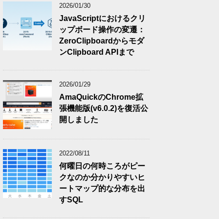
2026/01/30
JavaScriptにおけるクリ
ップボード操作の変遷：
ZeroClipboardからモダ
ンClipboard APIまで
2026/01/29
AmaQuickのChrome拡
張機能版(v6.0.2)を復活公
開しました
2022/08/11
何曜日の何時ころがピー
クなのか分かりやすいヒ
ートマップ的な分布を出
すSQL