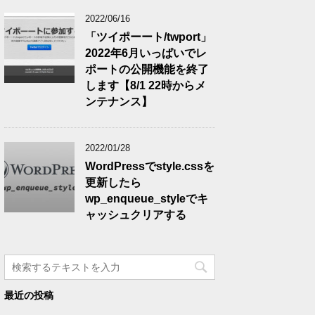
2022/06/16
「ツイポーート/twport」
2022年6月いっぱいでレ
ポートの公開機能を終了
します【8/1 22時からメ
ンテナンス】
2022/01/28
WordPressでstyle.cssを
更新したら
wp_enqueue_styleでキ
ャッシュクリアする
最近の投稿