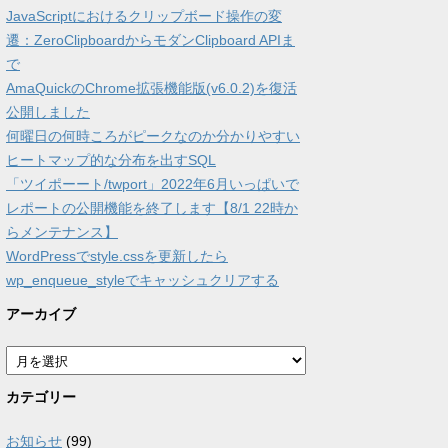
JavaScriptにおけるクリップボード操作の変
遷：ZeroClipboardからモダンClipboard APIま
で
AmaQuickのChrome拡張機能版(v6.0.2)を復活
公開しました
何曜日の何時ころがピークなのか分かりやすい
ヒートマップ的な分布を出すSQL
「ツイポーート/twport」2022年6月いっぱいで
レポートの公開機能を終了します【8/1 22時か
らメンテナンス】
WordPressでstyle.cssを更新したら
wp_enqueue_styleでキャッシュクリアする
アーカイブ
ア
ー
カ
カテゴリー
イ
ブ
お知らせ
(99)