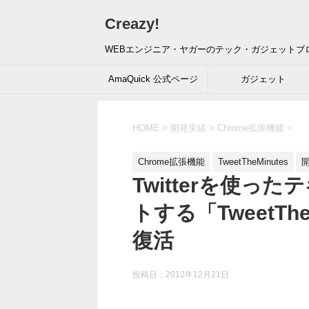
Creazy!
WEBエンジニア・ヤガーのテック・ガジェットブ
AmaQuick 公式ページ
ガジェット
HOME
>
開発実績
>
Chrome拡張機能
>
Chrome拡張機能
TweetTheMinutes
Twitterを使
トする「TweetThe
復活
投稿日：
2012年12月21日