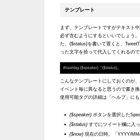
テンプレート
まず、テンプレートですがテキスト中
必ず含むようにするといいでしょう。
た、{$status}を書いて置くと、Twe
った文字を拾って代入してくれるので
#hashtag {$speaker}『{$status}』
こんなテンプレートにしておくのが、
イベント毎に異なると思うので書き換
使用可能タグの詳細は「ヘルプ」にも
{$speaker}
ボタンを選択したSpe
{$status}
すでにツイート欄に入っ
{$now}
現在の日時。「YYYY/MM/