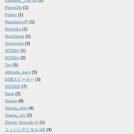
Olasonic_TW-S5
(2)
PanoClip
(1)
Poken
(1)
RaspberryPi
(1)
Roomba
(1)
ScanSnap
(1)
Smoonavi
(3)
SQ28m
(1)
SQ30m
(2)
Toy
(3)
ultimate_ears
(3)
USBスピーカー
(3)
VQ1005
(7)
Xacti
(2)
Xperia
(8)
Xperia_mini
(4)
Xperia_ray
(2)
Zhiyun Smooth-Q
(1)
ニッシンデジタル i40
(3)