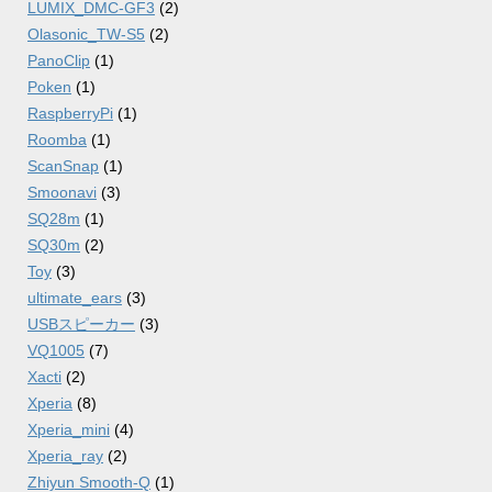
LUMIX_DMC-GF3
(2)
Olasonic_TW-S5
(2)
PanoClip
(1)
Poken
(1)
RaspberryPi
(1)
Roomba
(1)
ScanSnap
(1)
Smoonavi
(3)
SQ28m
(1)
SQ30m
(2)
Toy
(3)
ultimate_ears
(3)
USBスピーカー
(3)
VQ1005
(7)
Xacti
(2)
Xperia
(8)
Xperia_mini
(4)
Xperia_ray
(2)
Zhiyun Smooth-Q
(1)