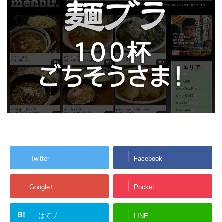
Twitter
Facebook
Google+
Pocket
B!
はてブ
LINE