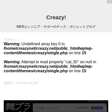
Creazy!
WEBエンジニア・ヤガーのテック・ガジェットブログ
HOME
>
Warning
: Undefined array key 0 in
/home/creazynet/creazy.net/public_html/wp/wp-
content/themes/creazy/single.php
on line
15
Warning
: Attempt to read property "cat_ID" on null in
/home/creazynet/creazy.net/public_html/wp/wp-
content/themes/creazy/single.php
on line
15
投稿日：
2017年12月20日