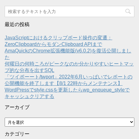
最近の投稿
JavaScriptにおけるクリップボード操作の変遷：
ZeroClipboardからモダンClipboard APIまで
AmaQuickのChrome拡張機能版(v6.0.2)を復活公開しまし
た
何曜日の何時ころがピークなのか分かりやすいヒートマッ
プ的な分布を出すSQL
「ツイポーート/twport」2022年6月いっぱいでレポートの
公開機能を終了します【8/1 22時からメンテナンス】
WordPressでstyle.cssを更新したらwp_enqueue_styleで
キャッシュクリアする
アーカイブ
ア
ー
カ
カテゴリー