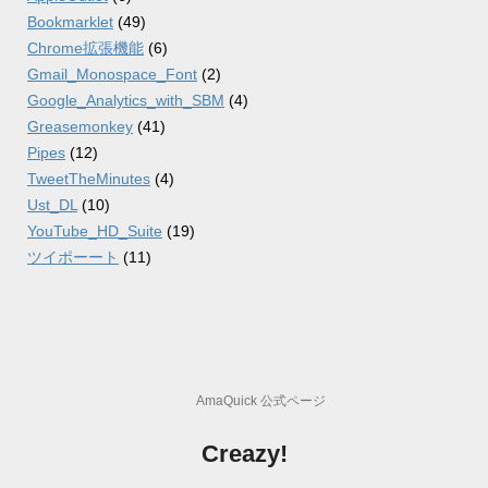
Bookmarklet
(49)
Chrome拡張機能
(6)
Gmail_Monospace_Font
(2)
Google_Analytics_with_SBM
(4)
Greasemonkey
(41)
Pipes
(12)
TweetTheMinutes
(4)
Ust_DL
(10)
YouTube_HD_Suite
(19)
ツイポーート
(11)
AmaQuick 公式ページ
Creazy!