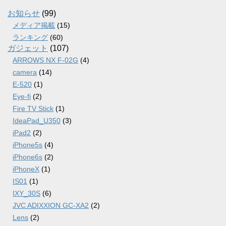
イ
ブ
お知らせ
(99)
メディア掲載
(15)
ランキング
(60)
ガジェット
(107)
ARROWS NX F-02G
(4)
camera
(14)
E-520
(1)
Eye-fi
(2)
Fire TV Stick
(1)
IdeaPad_U350
(3)
iPad2
(2)
iPhone5s
(4)
iPhone6s
(2)
iPhoneX
(1)
IS01
(1)
IXY_30S
(6)
JVC ADIXXION GC-XA2
(2)
Lens
(2)