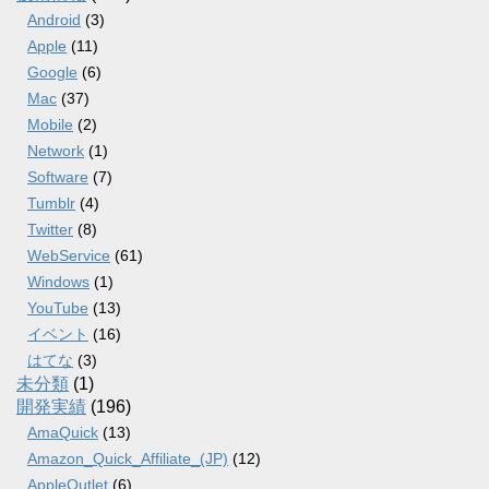
Android
(3)
Apple
(11)
Google
(6)
Mac
(37)
Mobile
(2)
Network
(1)
Software
(7)
Tumblr
(4)
Twitter
(8)
WebService
(61)
Windows
(1)
YouTube
(13)
イベント
(16)
はてな
(3)
未分類
(1)
開発実績
(196)
AmaQuick
(13)
Amazon_Quick_Affiliate_(JP)
(12)
AppleOutlet
(6)