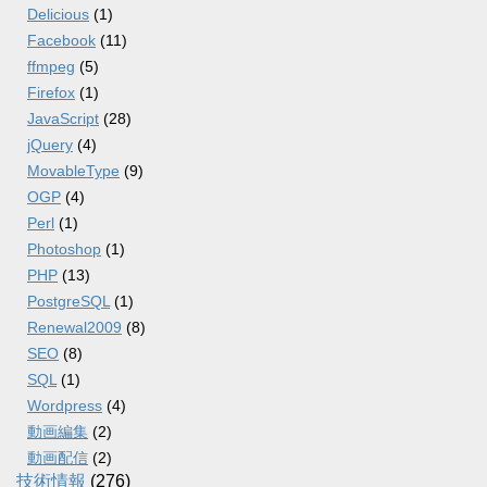
Delicious
(1)
Facebook
(11)
ffmpeg
(5)
Firefox
(1)
JavaScript
(28)
jQuery
(4)
MovableType
(9)
OGP
(4)
Perl
(1)
Photoshop
(1)
PHP
(13)
PostgreSQL
(1)
Renewal2009
(8)
SEO
(8)
SQL
(1)
Wordpress
(4)
動画編集
(2)
動画配信
(2)
技術情報
(276)