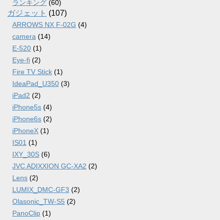
ランキング
(60)
ガジェット
(107)
ARROWS NX F-02G
(4)
camera
(14)
E-520
(1)
Eye-fi
(2)
Fire TV Stick
(1)
IdeaPad_U350
(3)
iPad2
(2)
iPhone5s
(4)
iPhone6s
(2)
iPhoneX
(1)
IS01
(1)
IXY_30S
(6)
JVC ADIXXION GC-XA2
(2)
Lens
(2)
LUMIX_DMC-GF3
(2)
Olasonic_TW-S5
(2)
PanoClip
(1)