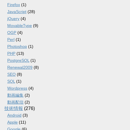
Firefox
(1)
JavaScript
(28)
jQuery
(4)
MovableType
(9)
OGP
(4)
Perl
(1)
Photoshop
(1)
PHP
(13)
PostgreSQL
(1)
Renewal2009
(8)
SEO
(8)
SQL
(1)
Wordpress
(4)
動画編集
(2)
動画配信
(2)
技術情報
(276)
Android
(3)
Apple
(11)
Google
(6)