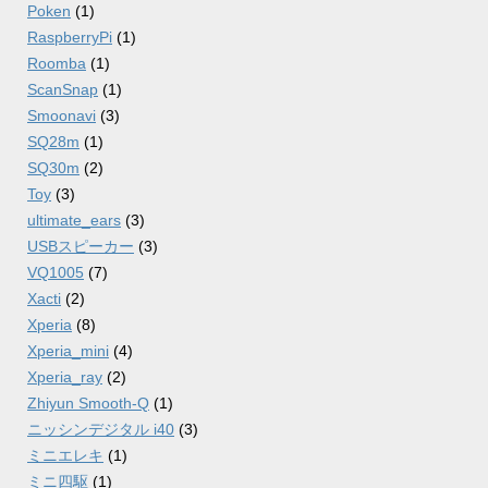
Poken
(1)
RaspberryPi
(1)
Roomba
(1)
ScanSnap
(1)
Smoonavi
(3)
SQ28m
(1)
SQ30m
(2)
Toy
(3)
ultimate_ears
(3)
USBスピーカー
(3)
VQ1005
(7)
Xacti
(2)
Xperia
(8)
Xperia_mini
(4)
Xperia_ray
(2)
Zhiyun Smooth-Q
(1)
ニッシンデジタル i40
(3)
ミニエレキ
(1)
ミニ四駆
(1)