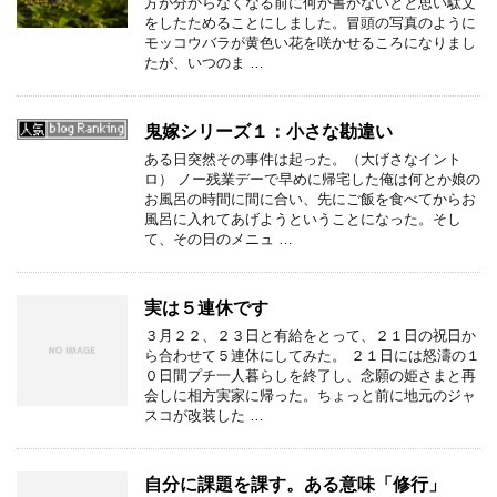
方が分からなくなる前に何か書かないとと思い駄文
をしたためることにしました。冒頭の写真のように
モッコウバラが黄色い花を咲かせるころになりまし
たが、いつのま …
鬼嫁シリーズ１：小さな勘違い
ある日突然その事件は起った。（大げさなイント
ロ） ノー残業デーで早めに帰宅した俺は何とか娘の
お風呂の時間に間に合い、先にご飯を食べてからお
風呂に入れてあげようということになった。そし
て、その日のメニュ …
実は５連休です
３月２２、２３日と有給をとって、２１日の祝日か
ら合わせて５連休にしてみた。 ２１日には怒濤の１
０日間プチ一人暮らしを終了し、念願の姫さまと再
会しに相方実家に帰った。ちょっと前に地元のジャ
スコが改装した …
自分に課題を課す。ある意味「修行」