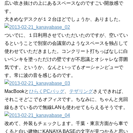
広い吹き抜けの上にあるスペースなのですごい開放感で
す。
大きめなデスクが１２台ほどでしょうか、ありました。
ついでに、１日利用させていただいたのですが、空いてい
るということで別室の会議室のようなスペースを独占して
使わせていただきました。コンクリート打ちっぱなしに白
いペンキを塗っただけの壁ですが不思議とオシャレな雰囲
気です。というか、
なんといってもオーシャンビュー
で
す。常に波の音を感じるのです。
MacBookと
ひらくPCバッグ
、
テザリング
さえできれば、
それこそ
どこでもオフィス
です。ちなみに、ちゃんと光回
線もきているので無線LANも使わせてもらえるそうです。
改めて、外装もチェックします。千葉・東京方面から車で
くると白い建物にKANAYA BASEの文字が見つかると思い