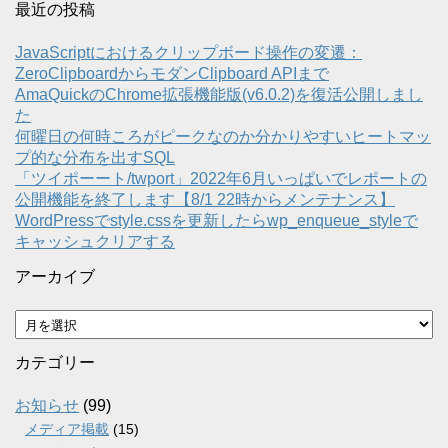
最近の投稿
JavaScriptにおけるクリップボード操作の変遷：
ZeroClipboardからモダンClipboard APIまで
AmaQuickのChrome拡張機能版(v6.0.2)を復活公開しまし
た
何曜日の何時ころがピークなのか分かりやすいヒートマッ
プ的な分布を出すSQL
「ツイポーート/twport」2022年6月いっぱいでレポートの
公開機能を終了します【8/1 22時からメンテナンス】
WordPressでstyle.cssを更新したらwp_enqueue_styleで
キャッシュクリアする
アーカイブ
ア
ー
カ
カテゴリー
イ
ブ
お知らせ
(99)
メディア掲載
(15)