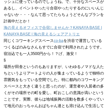
ッシュに使っているのでしょうね。で、十分なスペースが
あるし、イベントやったり合宿やったりするのにいいんじ
ゃないか・・・なんて思ってたらちょうどそんなプランを
計画中だとか！
海の見えるオフィスで合宿しませんか？KANAYA BASE |
KANAYA BASE | 海の見えるシェアアトリエ
同じくコワーキングスペース
co-ba
を渋谷で運営している
つくるばのみなさんもすでに合宿で利用されたようです。
宿泊込でも一人3500円から！？げ、激安！
§
場所が田舎というのもありますが、いわゆるノマドな人た
ちというよりアートよりの人が集まっているようで独特の
雰囲気をもっている空間でした。特に都内のコワーキング
スペースと大きく違うと思ったのが、運営者や入居者の多
くがその場所その町を愛し、町おこしの意識が高いという
ことです。実際、彼らは地域振興の活動を数多くやってい
て地元のおっちゃんおばちゃん達とも溶け込んで生活して