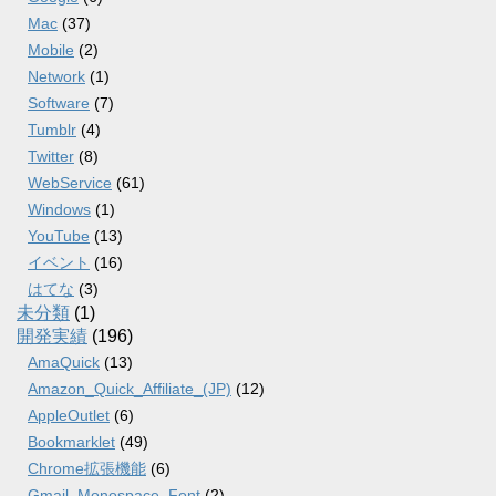
Mac
(37)
Mobile
(2)
Network
(1)
Software
(7)
Tumblr
(4)
Twitter
(8)
WebService
(61)
Windows
(1)
YouTube
(13)
イベント
(16)
はてな
(3)
未分類
(1)
開発実績
(196)
AmaQuick
(13)
Amazon_Quick_Affiliate_(JP)
(12)
AppleOutlet
(6)
Bookmarklet
(49)
Chrome拡張機能
(6)
Gmail_Monospace_Font
(2)