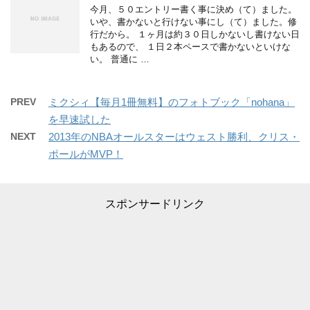
今月、５０エントリー書く事に決め（て）ました。
いや、書かないと行けない事にし（て）ました。修
行だから。 １ヶ月は約３０日しかないし書けない日
もあるので、 １日２本ペースで書かないといけな
い。 普通に …
PREV
ミクシィ【毎月1冊無料】のフォトブック「nohana」
を早速試した
NEXT
2013年のNBAオールスターはウェスト勝利、クリス・
ポールがMVP！
スポンサードリンク