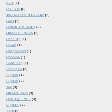
IS01
(1)
IXY_30S
(6)
JVC ADIXXION GC-XA2
(2)
Lens
(2)
LUMIX_DMC-GF3
(2)
Olasonic_TW-S5
(2)
PanoClip
(1)
Poken
(1)
RaspberryPi
(1)
Roomba
(1)
ScanSnap
(1)
Smoonavi
(3)
SQ28m
(1)
SQ30m
(2)
Toy
(3)
ultimate_ears
(3)
USBスピーカー
(3)
VQ1005
(7)
Xacti
(2)