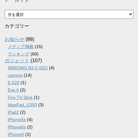
ア
ー
カ
カテゴリー
イ
ブ
お知らせ
(99)
メディア掲載
(15)
ランキング
(60)
ガジェット
(107)
ARROWS NX F-02G
(4)
camera
(14)
E-520
(1)
Eye-fi
(2)
Fire TV Stick
(1)
IdeaPad_U350
(3)
iPad2
(2)
iPhone5s
(4)
iPhone6s
(2)
iPhoneX
(1)