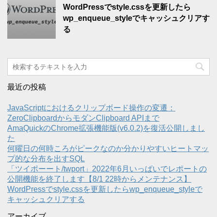
WordPressでstyle.cssを更新したら
wp_enqueue_styleでキャッシュクリアす
る
最近の投稿
JavaScriptにおけるクリップボード操作の変遷：
ZeroClipboardからモダンClipboard APIまで
AmaQuickのChrome拡張機能版(v6.0.2)を復活公開しまし
た
何曜日の何時ころがピークなのか分かりやすいヒートマッ
プ的な分布を出すSQL
「ツイポーート/twport」2022年6月いっぱいでレポートの
公開機能を終了します【8/1 22時からメンテナンス】
WordPressでstyle.cssを更新したらwp_enqueue_styleで
キャッシュクリアする
アーカイブ