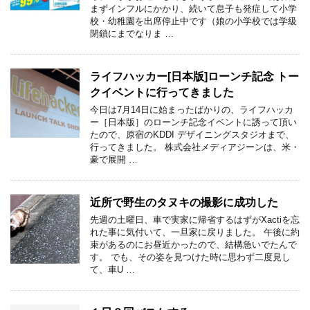
まずインフルにかかり、続いて息子も発症して小学
校・幼稚園を出席停止中です（娘の小学校では学級
閉鎖にまでなりま …
ライフハッカー[日本版]ローンチ記念 トー
クイベントに行ってきました
今日は7月14日に始まったばかりの、ライフハッカ
ー［日本版］のローンチ記念イベントに誘って頂い
たので、原宿のKDDI デザイニングスタジオまで、
行ってきました。 株式会社メディアジーンは、米・
豪で展開 …
近所で野生のタヌキの撮影に成功した
先週の土曜日、車で実家に帰省するはずがXactiを忘
れた事に気付いて、一旦家に戻りました。 午後に約
束があるのにお昼近かったので、結構急いでたんで
す。 でも、その姿を見つけた時に思わず二度見し
て、車U …