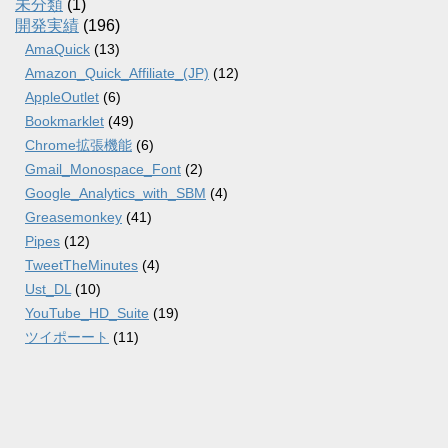
未分類
(1)
開発実績
(196)
AmaQuick
(13)
Amazon_Quick_Affiliate_(JP)
(12)
AppleOutlet
(6)
Bookmarklet
(49)
Chrome拡張機能
(6)
Gmail_Monospace_Font
(2)
Google_Analytics_with_SBM
(4)
Greasemonkey
(41)
Pipes
(12)
TweetTheMinutes
(4)
Ust_DL
(10)
YouTube_HD_Suite
(19)
ツイポーート
(11)