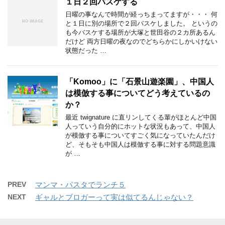
１日２回バスケする
日曜の事なんで時間が経っちまってますが・・・ 何
と１日に別の場所で２回バスケしました。 というの
も今バスケする場所が大塚と世田谷の２カ所あるん
だけど 両方日曜の夜なのでどちらかにしかいけない
状態だった …
「Komoo」に「石景山遊楽園」、中国人
は模倣する事についてどう考えているの
か？
最近 twignature に直リンしてくる輩がほとんど中国
人っていう自分的にホットな状況もあって、中国人
が模倣する事についてすごく気になっていたんだけ
ど、そもそも中国人は模倣する事に対する問題意識
が …
PREV
マンマ・パスタでランチ５
NEXT
ギャルとブロガーって実は似てるんじゃない？