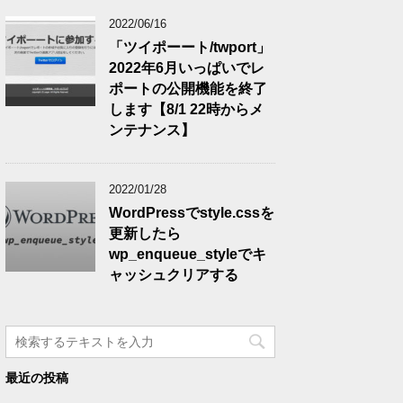
2022/06/16
「ツイポーート/twport」
2022年6月いっぱいでレ
ポートの公開機能を終了
します【8/1 22時からメ
ンテナンス】
2022/01/28
WordPressでstyle.cssを
更新したら
wp_enqueue_styleでキ
ャッシュクリアする
最近の投稿