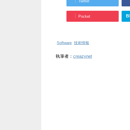
Twitter
B
Pocket
-
Software
,
技術情報
執筆者：
creazynet