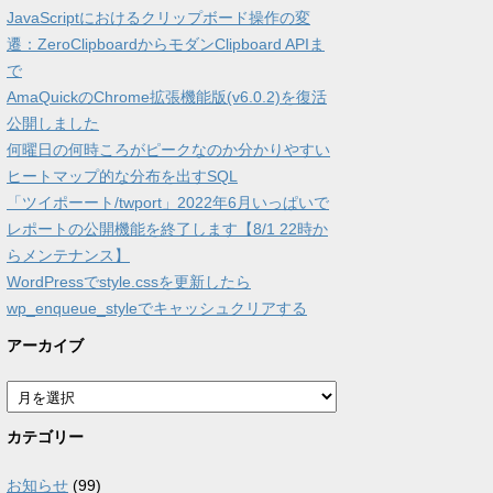
JavaScriptにおけるクリップボード操作の変
遷：ZeroClipboardからモダンClipboard APIま
で
AmaQuickのChrome拡張機能版(v6.0.2)を復活
公開しました
何曜日の何時ころがピークなのか分かりやすい
ヒートマップ的な分布を出すSQL
「ツイポーート/twport」2022年6月いっぱいで
レポートの公開機能を終了します【8/1 22時か
らメンテナンス】
WordPressでstyle.cssを更新したら
wp_enqueue_styleでキャッシュクリアする
アーカイブ
ア
ー
カ
カテゴリー
イ
ブ
お知らせ
(99)