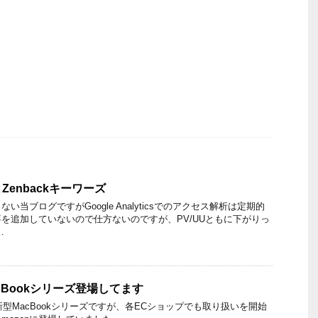
enbackキーワーズ
当ブログですがGoogle Analyticsでのアクセス解析は定期的
を追加していないので仕方ないのですが、PV/UUともに下がりっ
…
acBookシリーズ登場してます
新型MacBookシリーズですが、各ECショップでも取り扱いを開始