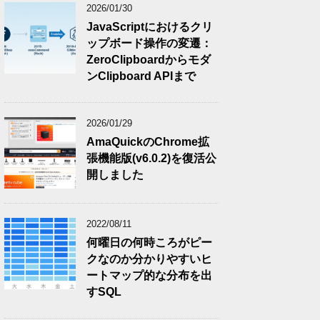
2026/01/30
JavaScriptにおけるクリ
ップボード操作の変遷：
ZeroClipboardからモダ
ンClipboard APIまで
2026/01/29
AmaQuickのChrome拡
張機能版(v6.0.2)を復活公
開しました
2022/08/11
何曜日の何時ころがピー
クなのか分かりやすいヒ
ートマップ的な分布を出
すSQL