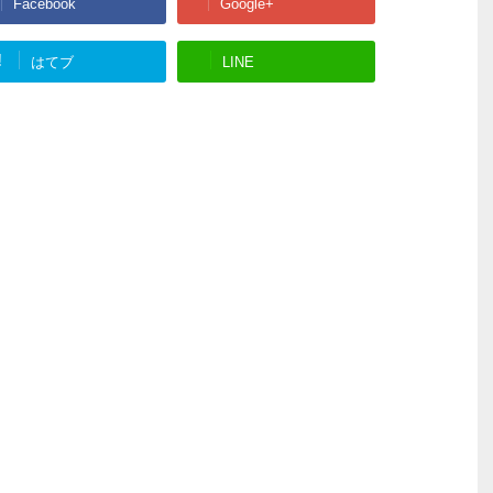
Facebook
Google+
!
はてブ
LINE