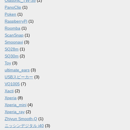
Olasonic_TW-S5
(2)
PanoClip
(1)
Poken
(1)
RaspberryPi
(1)
Roomba
(1)
ScanSnap
(1)
Smoonavi
(3)
SQ28m
(1)
SQ30m
(2)
Toy
(3)
ultimate_ears
(3)
USBスピーカー
(3)
VQ1005
(7)
Xacti
(2)
Xperia
(8)
Xperia_mini
(4)
Xperia_ray
(2)
Zhiyun Smooth-Q
(1)
ニッシンデジタル i40
(3)