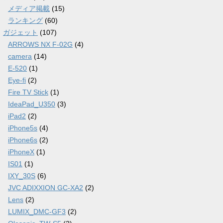
メディア掲載
(15)
ランキング
(60)
ガジェット
(107)
ARROWS NX F-02G
(4)
camera
(14)
E-520
(1)
Eye-fi
(2)
Fire TV Stick
(1)
IdeaPad_U350
(3)
iPad2
(2)
iPhone5s
(4)
iPhone6s
(2)
iPhoneX
(1)
IS01
(1)
IXY_30S
(6)
JVC ADIXXION GC-XA2
(2)
Lens
(2)
LUMIX_DMC-GF3
(2)