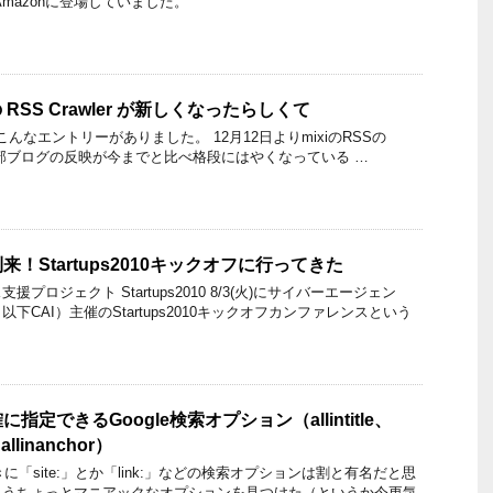
mazonに登場していました。
 RSS Crawler が新しくなったらしくて
 Blog にこんなエントリーがありました。 12月12日よりmixiのRSSの
、外部ブログの反映が今までと比べ格段にはやくなっている …
！Startups2010キックオフに行ってきた
プロジェクト Startups2010 8/3(火)にサイバーエージェン
下CAI）主催のStartups2010キックオフカンファレンスという
定できるGoogle検索オプション（allintitle、
l、allinanchor）
きに「site:」とか「link:」などの検索オプションは割と有名だと思
もうちょっとマニアックなオプションを見つけた（というか今更気