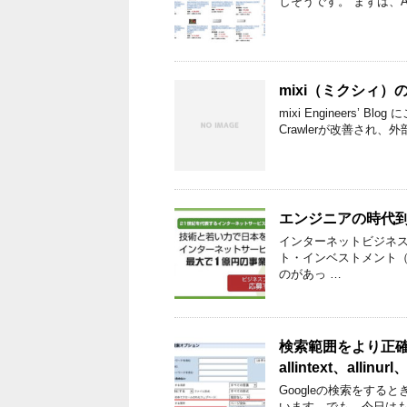
しそうです。 まずは、A
mixi（ミクシィ）の
mixi Engineers’
Crawlerが改善され
エンジニアの時代到来
インターネットビジネス支援
ト・インベストメント（以
のがあっ …
検索範囲をより正確に指
allintext、allinur
Googleの検索をすると
います。でも、今日は