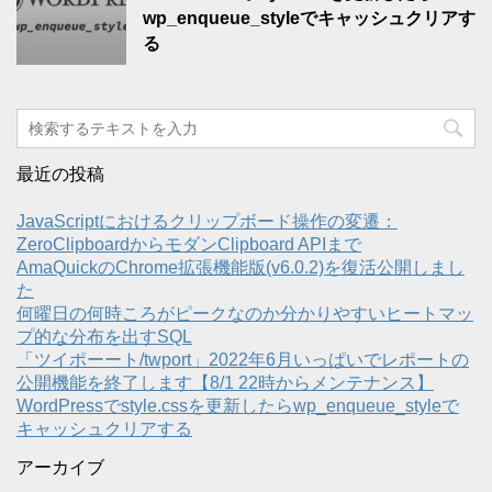
wp_enqueue_styleでキャッシュクリアす
る
最近の投稿
JavaScriptにおけるクリップボード操作の変遷：
ZeroClipboardからモダンClipboard APIまで
AmaQuickのChrome拡張機能版(v6.0.2)を復活公開しまし
た
何曜日の何時ころがピークなのか分かりやすいヒートマッ
プ的な分布を出すSQL
「ツイポーート/twport」2022年6月いっぱいでレポートの
公開機能を終了します【8/1 22時からメンテナンス】
WordPressでstyle.cssを更新したらwp_enqueue_styleで
キャッシュクリアする
アーカイブ