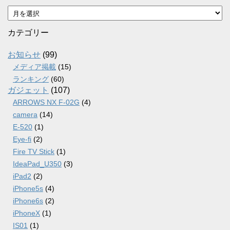
ア
ー
カ
カテゴリー
イ
ブ
お知らせ
(99)
メディア掲載
(15)
ランキング
(60)
ガジェット
(107)
ARROWS NX F-02G
(4)
camera
(14)
E-520
(1)
Eye-fi
(2)
Fire TV Stick
(1)
IdeaPad_U350
(3)
iPad2
(2)
iPhone5s
(4)
iPhone6s
(2)
iPhoneX
(1)
IS01
(1)