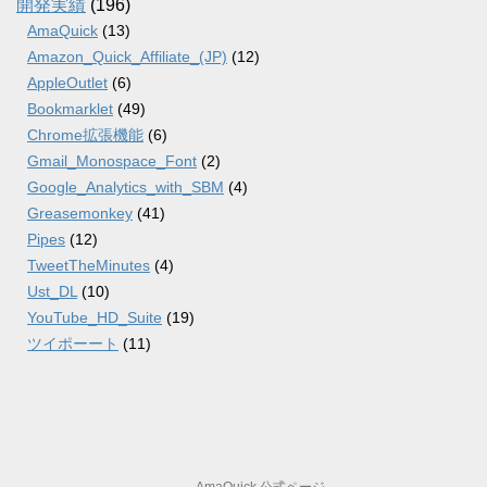
開発実績
(196)
AmaQuick
(13)
Amazon_Quick_Affiliate_(JP)
(12)
AppleOutlet
(6)
Bookmarklet
(49)
Chrome拡張機能
(6)
Gmail_Monospace_Font
(2)
Google_Analytics_with_SBM
(4)
Greasemonkey
(41)
Pipes
(12)
TweetTheMinutes
(4)
Ust_DL
(10)
YouTube_HD_Suite
(19)
ツイポーート
(11)