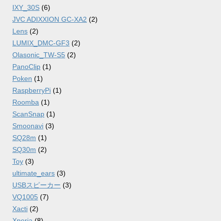
IXY_30S
(6)
JVC ADIXXION GC-XA2
(2)
Lens
(2)
LUMIX_DMC-GF3
(2)
Olasonic_TW-S5
(2)
PanoClip
(1)
Poken
(1)
RaspberryPi
(1)
Roomba
(1)
ScanSnap
(1)
Smoonavi
(3)
SQ28m
(1)
SQ30m
(2)
Toy
(3)
ultimate_ears
(3)
USBスピーカー
(3)
VQ1005
(7)
Xacti
(2)
Xperia
(8)