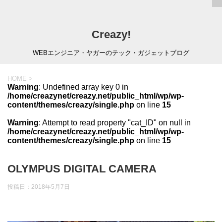
Creazy!
WEBエンジニア・ヤガーのテック・ガジェットブログ
HOME
>
Warning
: Undefined array key 0 in
/home/creazynet/creazy.net/public_html/wp/wp-
content/themes/creazy/single.php
on line
15
Warning
: Attempt to read property "cat_ID" on null in
/home/creazynet/creazy.net/public_html/wp/wp-
content/themes/creazy/single.php
on line
15
OLYMPUS DIGITAL CAMERA
投稿日：
2018年5月7日