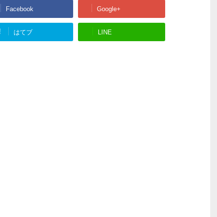
Facebook
Google+
!
はてブ
LINE