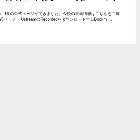
新】 Ust DLの公式ページができました。今後の最新情報はこちらをご確
公式ページ ・UstreamのRecordedをダウンロードするBookm …