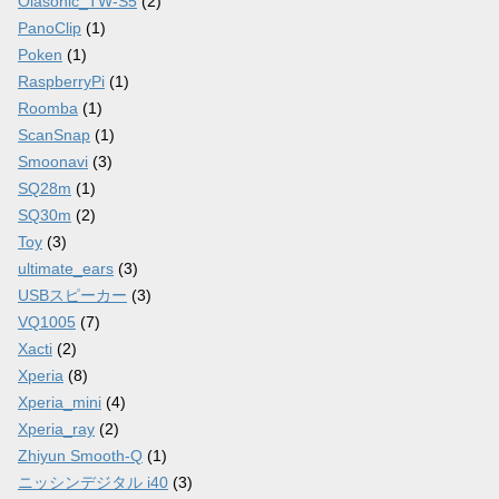
Olasonic_TW-S5
(2)
PanoClip
(1)
Poken
(1)
RaspberryPi
(1)
Roomba
(1)
ScanSnap
(1)
Smoonavi
(3)
SQ28m
(1)
SQ30m
(2)
Toy
(3)
ultimate_ears
(3)
USBスピーカー
(3)
VQ1005
(7)
Xacti
(2)
Xperia
(8)
Xperia_mini
(4)
Xperia_ray
(2)
Zhiyun Smooth-Q
(1)
ニッシンデジタル i40
(3)