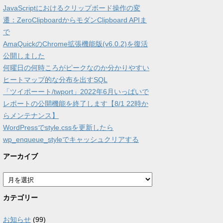
JavaScriptにおけるクリップボード操作の変
遷：ZeroClipboardからモダンClipboard APIま
で
AmaQuickのChrome拡張機能版(v6.0.2)を復活
公開しました
何曜日の何時ころがピークなのか分かりやすい
ヒートマップ的な分布を出すSQL
「ツイポーート/twport」2022年6月いっぱいで
レポートの公開機能を終了します【8/1 22時か
らメンテナンス】
WordPressでstyle.cssを更新したら
wp_enqueue_styleでキャッシュクリアする
アーカイブ
ア
ー
カ
カテゴリー
イ
ブ
お知らせ
(99)