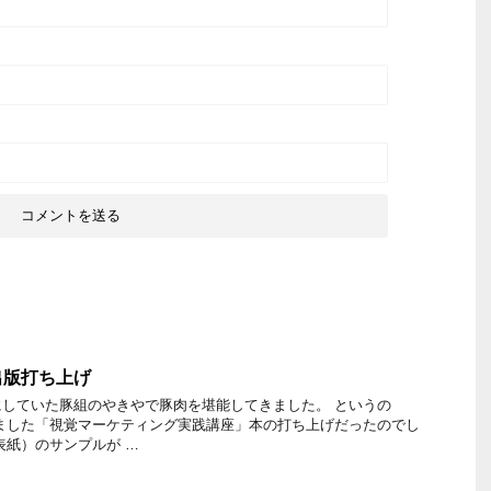
出版打ち上げ
していた豚組のやきやで豚肉を堪能してきました。 というの
ました「視覚マーケティング実践講座」本の打ち上げだったのでし
表紙）のサンプルが …