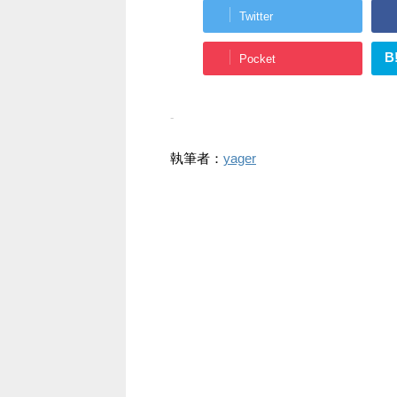
Twitter
B
Pocket
-
執筆者：
yager