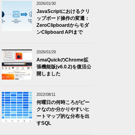
2026/01/30
JavaScriptにおけるクリ
ップボード操作の変遷：
ZeroClipboardからモダ
ンClipboard APIまで
2026/01/29
AmaQuickのChrome拡
張機能版(v6.0.2)を復活公
開しました
2022/08/11
何曜日の何時ころがピー
クなのか分かりやすいヒ
ートマップ的な分布を出
すSQL