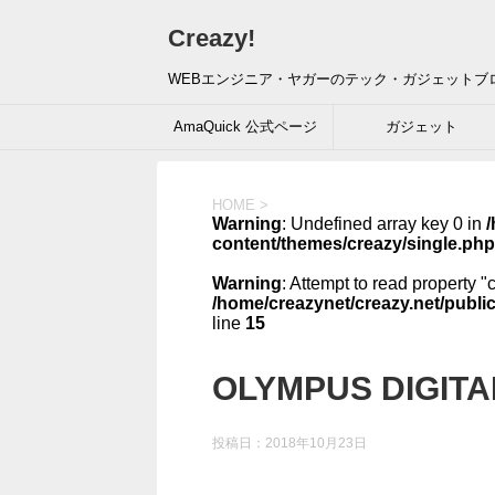
Creazy!
WEBエンジニア・ヤガーのテック・ガジェットブ
AmaQuick 公式ページ
ガジェット
HOME
>
Warning
: Undefined array key 0 in
/
content/themes/creazy/single.php
Warning
: Attempt to read property "
/home/creazynet/creazy.net/publi
line
15
OLYMPUS DIGIT
投稿日：
2018年10月23日