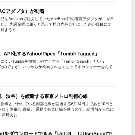
（ACアダプタ）が到着
をAmazonで注文していたMacBook用の電源アダプタが、今日
た。 先週金曜に届くと思って届け先を会社にしたのが裏目にで
日ようや …
API化するYahoo!Pipes「Tumblr Tagged」
いTumblrを検索しやすくする「Tumblr Search」という
作っていたのですが、いつからか検索されなくなってオカシイナーなんて
宿、渋谷）を縦断する東京メトロ副都心線
新線といわれている副都心線が開通する6月14日まであと10日と
トロ｜副都心 縦断。 通勤で有楽町線を使うので、結構前から気に
、宮崎あお …
rdedをダウンロードできる「Ust DL」はUserScriptで