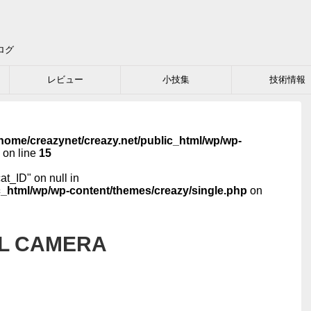
ログ
レビュー
小技集
技術情報
home/creazynet/creazy.net/public_html/wp/wp-
on line
15
cat_ID" on null in
c_html/wp/wp-content/themes/creazy/single.php
on
AL CAMERA