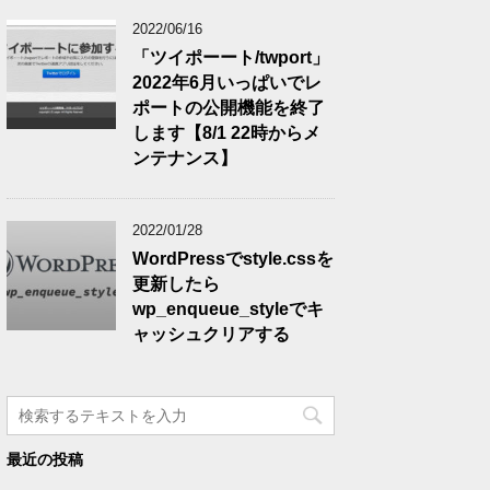
2022/06/16
「ツイポーート/twport」
2022年6月いっぱいでレ
ポートの公開機能を終了
します【8/1 22時からメ
ンテナンス】
2022/01/28
WordPressでstyle.cssを
更新したら
wp_enqueue_styleでキ
ャッシュクリアする
最近の投稿