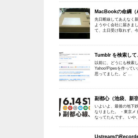
MacBookの命綱
先日断線してあえなく新品
ようやく会社に届きまし
て、土日受け取れず、今
Tumblr を検索して、
以前に、どうにも検索しにく
Yahoo!Pipesを
思ってました。ど …
副都心（池袋、新
いよいよ、最後の地下鉄
なりました。 ・東京メ
なってたんです。 いや
UstreamのReco