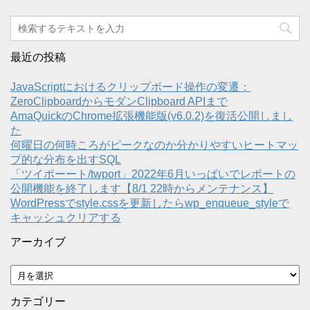
最近の投稿
JavaScriptにおけるクリップボード操作の変遷：
ZeroClipboardからモダンClipboard APIまで
AmaQuickのChrome拡張機能版(v6.0.2)を復活公開しまし
た
何曜日の何時ころがピークなのか分かりやすいヒートマッ
プ的な分布を出すSQL
「ツイポーート/twport」2022年6月いっぱいでレポートの
公開機能を終了します【8/1 22時からメンテナンス】
WordPressでstyle.cssを更新したらwp_enqueue_styleで
キャッシュクリアする
アーカイブ
ア
ー
カ
カテゴリー