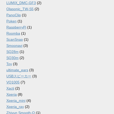
LUMIX_DMC-GF3
(2)
Olasonic_TW-S5
(2)
PanoClip
(1)
Poken
(1)
RaspberryPi
(1)
Roomba
(1)
ScanSnap
(1)
Smoonavi
(3)
SQ28m
(1)
SQ30m
(2)
Toy
(3)
ultimate_ears
(3)
USBスピーカー
(3)
VQ1005
(7)
Xacti
(2)
Xperia
(8)
Xperia_mini
(4)
Xperia_ray
(2)
Zhiyun Smooth-Q
(1)