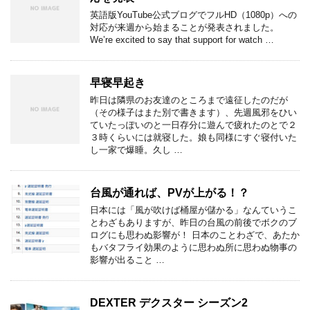
英語版YouTube公式ブログでフルHD（1080p）への
対応が来週から始まることが発表されました。
We’re excited to say that support for watch …
早寝早起き
昨日は隣県のお友達のところまで遠征したのだが
（その様子はまた別で書きます）、先週風邪をひい
ていたっぽいのと一日存分に遊んで疲れたのとで２
３時くらいには就寝した。娘も同様にすぐ寝付いた
し一家で爆睡。久し …
台風が通れば、PVが上がる！？
日本には「風が吹けば桶屋が儲かる」なんていうこ
とわざもありますが、昨日の台風の前後でボクのブ
ログにも思わぬ影響が！ 日本のことわざで、あたか
もバタフライ効果のように思わぬ所に思わぬ物事の
影響が出ること …
DEXTER デクスター シーズン2