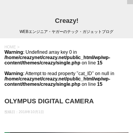
Creazy!
WEBエンジニア・ヤガーのテック・ガジェットブログ
HOME
>
Warning
: Undefined array key 0 in
/home/creazynet/creazy.net/public_html/wp/wp-
content/themes/creazy/single.php
on line
15
Warning
: Attempt to read property "cat_ID" on null in
/home/creazynet/creazy.net/public_html/wp/wp-
content/themes/creazy/single.php
on line
15
OLYMPUS DIGITAL CAMERA
投稿日：
2018年10月1日