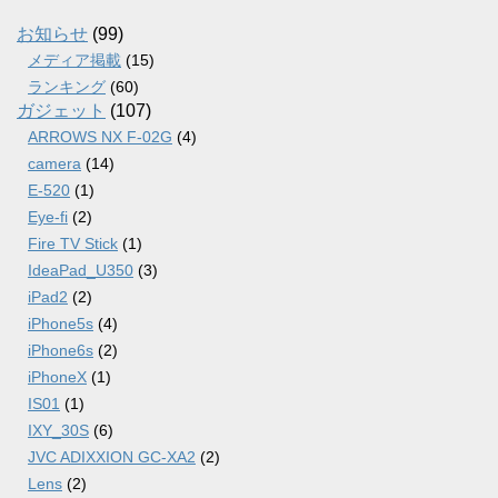
イ
ブ
お知らせ
(99)
メディア掲載
(15)
ランキング
(60)
ガジェット
(107)
ARROWS NX F-02G
(4)
camera
(14)
E-520
(1)
Eye-fi
(2)
Fire TV Stick
(1)
IdeaPad_U350
(3)
iPad2
(2)
iPhone5s
(4)
iPhone6s
(2)
iPhoneX
(1)
IS01
(1)
IXY_30S
(6)
JVC ADIXXION GC-XA2
(2)
Lens
(2)