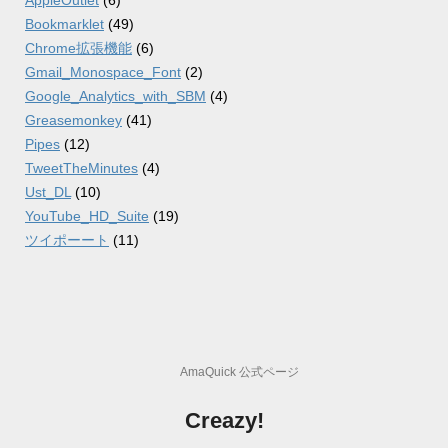
AppleOutlet
(6)
Bookmarklet
(49)
Chrome拡張機能
(6)
Gmail_Monospace_Font
(2)
Google_Analytics_with_SBM
(4)
Greasemonkey
(41)
Pipes
(12)
TweetTheMinutes
(4)
Ust_DL
(10)
YouTube_HD_Suite
(19)
ツイポーート
(11)
AmaQuick 公式ページ
Creazy!