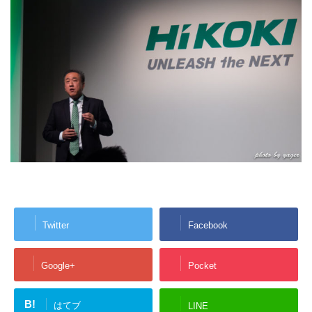
Twitter
Facebook
Google+
Pocket
B!
はてブ
LINE