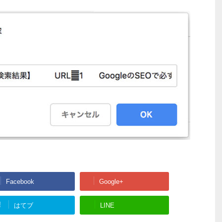
Facebook
Google+
!
はてブ
LINE