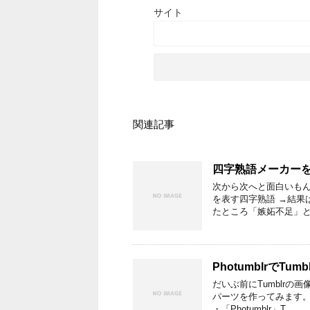
サイト
関連記事
四字熟語メーカー
次から次へと面白いもんが
を表す四字熟語 →結果
たところ「嫉妬不足」と
PhotumblrでT
だいぶ前にTumblrの
パーツを作ってみます。
・「Photumblr」T …