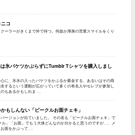
コニコ
、クーラーがきくまで外で待つ。何故か渾身の営業スマイルをくり
ーは氷バケツかぶらずにTumblr Tシャツを購入しまし
中心に、氷水の入ったバケツをかぶるか募金する、あるいはその両
指名するという運動が広がっていて多くの有名人やセレブが参加し
のもあるかもしれま …
いかもしんない「ビークルお面チェキ」
バージョンが出ていました。 その名も「ビークルお面チェキ」で
クル」「お面」でもう大体どんなのか分かると思うのですが…、メ
お面をかぶって …