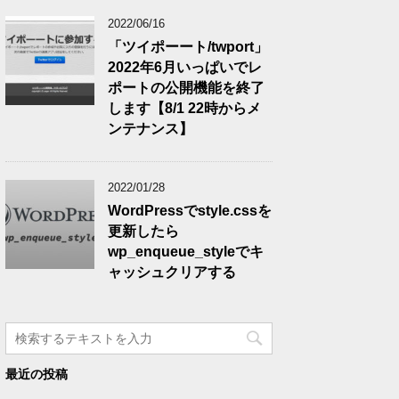
2022/06/16
「ツイポーート/twport」
2022年6月いっぱいでレ
ポートの公開機能を終了
します【8/1 22時からメ
ンテナンス】
2022/01/28
WordPressでstyle.cssを
更新したら
wp_enqueue_styleでキ
ャッシュクリアする
最近の投稿