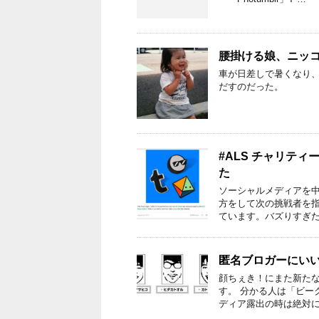
腰掛ける娘、ニッ
車が日差しで暑くなり
だすのだった。
#ALS チャリティ
た
ソーシャルメディアを
方をして次の挑戦者を
ています。バズりすぎた
匿名ブロガーにい
顔ちぇき！にまた新たな
す。 分かる人は「ビー
ディア露出の時は絶対に