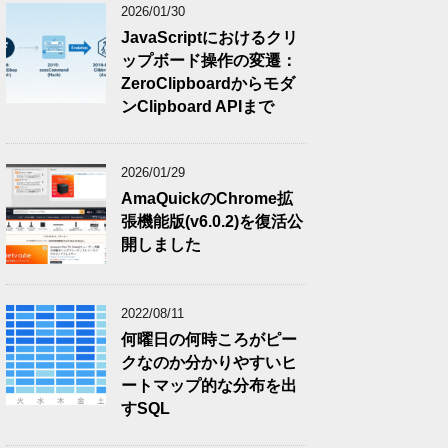
2026/01/30
JavaScriptにおけるクリ
ップボード操作の変遷：
ZeroClipboardからモダ
ンClipboard APIまで
2026/01/29
AmaQuickのChrome拡
張機能版(v6.0.2)を復活公
開しました
2022/08/11
何曜日の何時ころがピー
クなのか分かりやすいヒ
ートマップ的な分布を出
すSQL