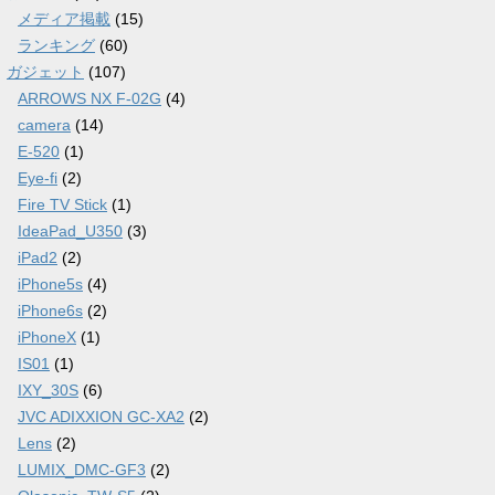
メディア掲載
(15)
ランキング
(60)
ガジェット
(107)
ARROWS NX F-02G
(4)
camera
(14)
E-520
(1)
Eye-fi
(2)
Fire TV Stick
(1)
IdeaPad_U350
(3)
iPad2
(2)
iPhone5s
(4)
iPhone6s
(2)
iPhoneX
(1)
IS01
(1)
IXY_30S
(6)
JVC ADIXXION GC-XA2
(2)
Lens
(2)
LUMIX_DMC-GF3
(2)