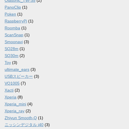
Olasonic_TW-S5
(2)
PanoClip
(1)
Poken
(1)
RaspberryPi
(1)
Roomba
(1)
ScanSnap
(1)
Smoonavi
(3)
SQ28m
(1)
SQ30m
(2)
Toy
(3)
ultimate_ears
(3)
USBスピーカー
(3)
VQ1005
(7)
Xacti
(2)
Xperia
(8)
Xperia_mini
(4)
Xperia_ray
(2)
Zhiyun Smooth-Q
(1)
ニッシンデジタル i40
(3)