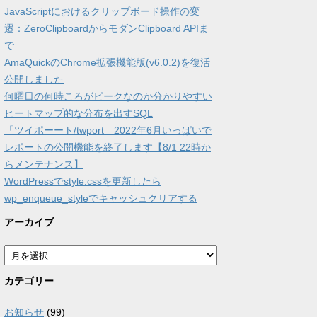
JavaScriptにおけるクリップボード操作の変
遷：ZeroClipboardからモダンClipboard APIま
で
AmaQuickのChrome拡張機能版(v6.0.2)を復活
公開しました
何曜日の何時ころがピークなのか分かりやすい
ヒートマップ的な分布を出すSQL
「ツイポーート/twport」2022年6月いっぱいで
レポートの公開機能を終了します【8/1 22時か
らメンテナンス】
WordPressでstyle.cssを更新したら
wp_enqueue_styleでキャッシュクリアする
アーカイブ
ア
ー
カ
カテゴリー
イ
ブ
お知らせ
(99)