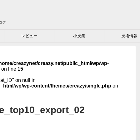
ログ
レビュー
小技集
技術情報
home/creazynet/creazy.net/public_html/wp/wp-
on line
15
cat_ID" on null in
c_html/wp/wp-content/themes/creazy/single.php
on
e_top10_export_02