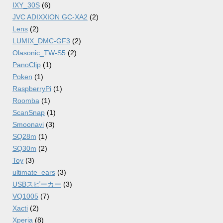
IXY_30S
(6)
JVC ADIXXION GC-XA2
(2)
Lens
(2)
LUMIX_DMC-GF3
(2)
Olasonic_TW-S5
(2)
PanoClip
(1)
Poken
(1)
RaspberryPi
(1)
Roomba
(1)
ScanSnap
(1)
Smoonavi
(3)
SQ28m
(1)
SQ30m
(2)
Toy
(3)
ultimate_ears
(3)
USBスピーカー
(3)
VQ1005
(7)
Xacti
(2)
Xperia
(8)