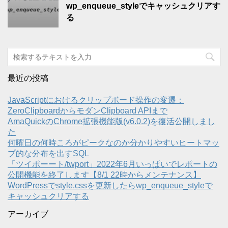
wp_enqueue_styleでキャッシュクリアす
る
最近の投稿
JavaScriptにおけるクリップボード操作の変遷：
ZeroClipboardからモダンClipboard APIまで
AmaQuickのChrome拡張機能版(v6.0.2)を復活公開しまし
た
何曜日の何時ころがピークなのか分かりやすいヒートマッ
プ的な分布を出すSQL
「ツイポーート/twport」2022年6月いっぱいでレポートの
公開機能を終了します【8/1 22時からメンテナンス】
WordPressでstyle.cssを更新したらwp_enqueue_styleで
キャッシュクリアする
アーカイブ