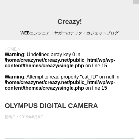
Creazy!
WEBエンジニア・ヤガーのテック・ガジェットブログ
HOME
>
Warning
: Undefined array key 0 in
/home/creazynet/creazy.net/public_html/wp/wp-
content/themes/creazy/single.php
on line
15
Warning
: Attempt to read property "cat_ID" on null in
/home/creazynet/creazy.net/public_html/wp/wp-
content/themes/creazy/single.php
on line
15
OLYMPUS DIGITAL CAMERA
投稿日：
2019年8月6日