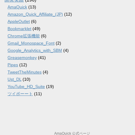
AmaQuick
(13)
Amazon_Quick_Affiliate_(JP)
(12)
AppleOutlet
(6)
Bookmarklet
(49)
Chrome拡張機能
(6)
Gmail_Monospace_Font
(2)
Google_Analytics_with_SBM
(4)
Greasemonkey
(41)
Pipes
(12)
TweetTheMinutes
(4)
Ust_DL
(10)
YouTube_HD_Suite
(19)
ツイポーート
(11)
AmaQuick 公式ページ