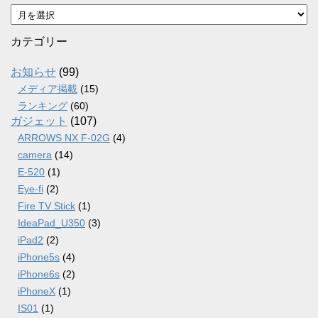
ア
ー
カ
カテゴリー
イ
ブ
お知らせ
(99)
メディア掲載
(15)
ランキング
(60)
ガジェット
(107)
ARROWS NX F-02G
(4)
camera
(14)
E-520
(1)
Eye-fi
(2)
Fire TV Stick
(1)
IdeaPad_U350
(3)
iPad2
(2)
iPhone5s
(4)
iPhone6s
(2)
iPhoneX
(1)
IS01
(1)