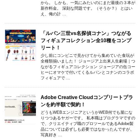
から。 しかも、一気にみたいのにまだ最後の３本が
新作料金。 深刻な問題です。（そうか？） とはい
え、俺の計 …
「ルパン三世vs名探偵コナン」つながる
フィギュアコレクション全10種をコンプ
リート！
少し前にコンビニで見かけてから集めていた食玩が
全種類揃いました！ ジョージア上出来人生劇場｜つ
ながるフィギュアコレクション ジョージアの缶コー
ヒーにオマケで付いてくるルパンとコナンのコラボ
フィギュアで …
Adobe Creative Cloudコンプリートプラ
ンを約半額で契約！
どうもWEBエンジニアというかWEB何でも屋にな
りつつあるヤガーです。 私本職はプログラマですの
で、クリエイティブ職のプロツールであるAdobe製
品については必ずしも必要ではなかったんですが、
写真好き …