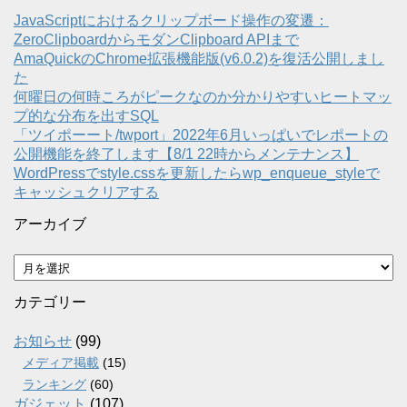
JavaScriptにおけるクリップボード操作の変遷：
ZeroClipboardからモダンClipboard APIまで
AmaQuickのChrome拡張機能版(v6.0.2)を復活公開しまし
た
何曜日の何時ころがピークなのか分かりやすいヒートマッ
プ的な分布を出すSQL
「ツイポーート/twport」2022年6月いっぱいでレポートの
公開機能を終了します【8/1 22時からメンテナンス】
WordPressでstyle.cssを更新したらwp_enqueue_styleで
キャッシュクリアする
アーカイブ
ア
ー
カ
カテゴリー
イ
ブ
お知らせ
(99)
メディア掲載
(15)
ランキング
(60)
ガジェット
(107)