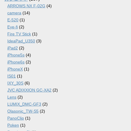
ARROWS NX F-02G
(4)
camera
(14)
E-520
(1)
Eye-fi
(2)
Fire TV Stick
(1)
IdeaPad_U350
(3)
iPad2
(2)
iPhone5s
(4)
iPhone6s
(2)
iPhoneX
(1)
IS01
(1)
IXY_30S
(6)
JVC ADIXXION GC-XA2
(2)
Lens
(2)
LUMIX_DMC-GF3
(2)
Olasonic_TW-S5
(2)
PanoClip
(1)
Poken
(1)