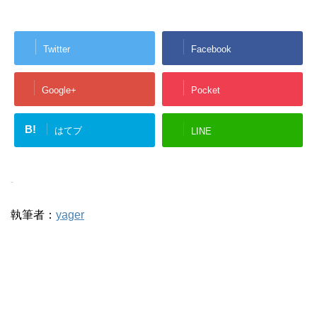
Twitter
Facebook
Google+
Pocket
B!
はてブ
LINE
-
執筆者：
yager