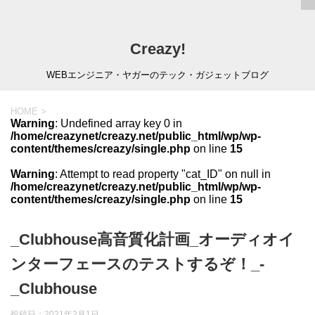
Creazy!
WEBエンジニア・ヤガーのテック・ガジェットブログ
HOME
>
Warning
: Undefined array key 0 in
/home/creazynet/creazy.net/public_html/wp/wp-
content/themes/creazy/single.php
on line
15
Warning
: Attempt to read property "cat_ID" on null in
/home/creazynet/creazy.net/public_html/wp/wp-
content/themes/creazy/single.php
on line
15
_Clubhouse高音質化計画_オーディオイ
ンターフェースのテストするぞ！_-
_Clubhouse
投稿日：
2021年2月1日