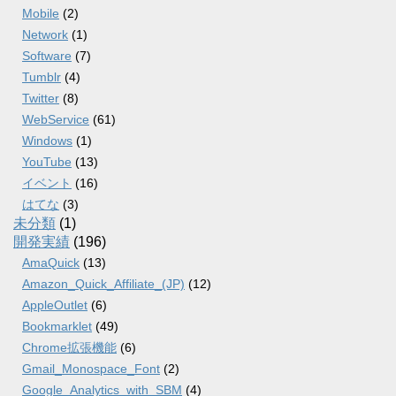
Mobile
(2)
Network
(1)
Software
(7)
Tumblr
(4)
Twitter
(8)
WebService
(61)
Windows
(1)
YouTube
(13)
イベント
(16)
はてな
(3)
未分類
(1)
開発実績
(196)
AmaQuick
(13)
Amazon_Quick_Affiliate_(JP)
(12)
AppleOutlet
(6)
Bookmarklet
(49)
Chrome拡張機能
(6)
Gmail_Monospace_Font
(2)
Google_Analytics_with_SBM
(4)