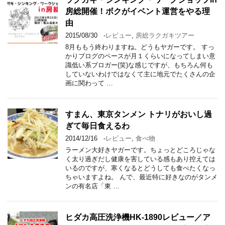
房総開催！ボクがイベント運営をやる理
由
2015/08/30
-
レビュー
,
房総ラクガキツアー
8月ももう終わりますね。どうもヤガーです。 すっ
かりブログのペースが月１くらいになってしまい意
識低い系ブロガー(笑)な感じですが、もちろん何も
していないわけではなくて主に地元でたくさんの企
画に関わって …
すまん、東京タンメン トナリがおいし過
ぎて毎日食えるわ
2014/12/16
-
レビュー
,
食べ物
ラーメン大好きヤガーです。ちょっとどころじゃな
く太り過ぎだし健康を害している感もあり控えては
いるのですが、寒くなるとどうしても食べたくなっ
ちゃいますよね。 んで、最近特に好きなのがタンメ
ンの有名店「東 …
ヒダカ高圧洗浄機HK-1890レビュー／ア