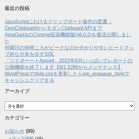
最近の投稿
JavaScriptにおけるクリップボード操作の変遷：
ZeroClipboardからモダンClipboard APIまで
AmaQuickのChrome拡張機能版(v6.0.2)を復活公開しまし
た
何曜日の何時ころがピークなのか分かりやすいヒートマッ
プ的な分布を出すSQL
「ツイポーート/twport」2022年6月いっぱいでレポートの
公開機能を終了します【8/1 22時からメンテナンス】
WordPressでstyle.cssを更新したらwp_enqueue_styleで
キャッシュクリアする
アーカイブ
ア
ー
カ
カテゴリー
イ
ブ
お知らせ
(99)
メディア掲載
(15)