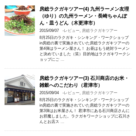
房総ラクガキツアー(4) 九州ラーメン友理
（ゆり）の九州ラーメン・長崎ちゃんぽ
ん・皿うどん（木更津市）
2015/09/07
-
レビュー
,
房総ラクガキツアー
8月25日のラクガキ・シンキング・ワークショップ
in房総の裏で実施されていた房総ラクガキツアーの
第4弾はラーメン屋さん！ お昼はもう絶対ラーメン
と決めていました（笑）目的地はラクガキワークシ
ョップにご …
房総ラクガキツアー(3) 石川商店のお米・
雑穀へのこだわり（君津市）
2015/09/04
-
レビュー
,
房総ラクガキツアー
8月25日のラクガキ・シンキング・ワークショップ
in房総の裏で実施されていた房総ラクガキツアーの
第3弾はお米屋さん！ 君津市にある石川商店さんに
お邪魔しました。ラクガキワークショップに石川さ
んとお店ス …