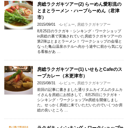
房総ラクガキツアー(2) らーめん愛彩流の
とまとラーメン・ハーブらーめん（君津
市）
2015/09/01
-
レビュー
,
房総ラクガキツアー
8月25日のラクガキ・シンキング・ワークショップ
in房総の裏で実施されていた房総ラクガキツアーの
第2弾はとまとラーメン！ ワークショップの会場と
なった亀山温泉ホテルへ向かう途中に前から気にな
る看板があ …
房総ラクガキツアー(1) いせもとCafeのス
ープカレー（木更津市）
2015/08/31
-
レビュー
,
房総ラクガキツアー
前回の記事に書きました通りタムカイズムのタムカ
イさんを房総にお招きして、8月25日にラクガキ・
シンキング・ワークショップin房総を開催しまし
た。せっかく房総に来ていただいたのでいくつか房
総の良いところ …
ラクガキ・シンキング・ワークショップin