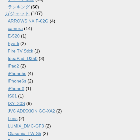
ランキング
(60)
ガジェット
(107)
ARROWS NX F-02G
(4)
camera
(14)
E-520
(1)
Eye-fi
(2)
Fire TV Stick
(1)
IdeaPad_U350
(3)
iPad2
(2)
iPhone5s
(4)
iPhone6s
(2)
iPhoneX
(1)
IS01
(1)
IXY_30S
(6)
JVC ADIXXION GC-XA2
(2)
Lens
(2)
LUMIX_DMC-GF3
(2)
Olasonic_TW-S5
(2)