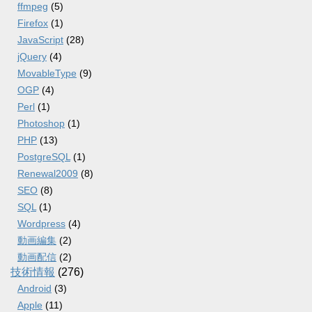
ffmpeg
(5)
Firefox
(1)
JavaScript
(28)
jQuery
(4)
MovableType
(9)
OGP
(4)
Perl
(1)
Photoshop
(1)
PHP
(13)
PostgreSQL
(1)
Renewal2009
(8)
SEO
(8)
SQL
(1)
Wordpress
(4)
動画編集
(2)
動画配信
(2)
技術情報
(276)
Android
(3)
Apple
(11)