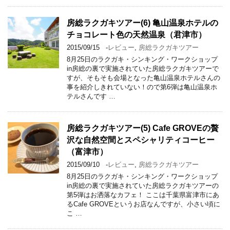
房総ラクガキツアー(6) 亀山温泉ホテルの
チョコレート色の天然温泉（君津市）
2015/09/15
-
レビュー
,
房総ラクガキツアー
8月25日のラクガキ・シンキング・ワークショップ
in房総の裏で実施されていた房総ラクガキツアーで
すが、そもそも会場となった亀山温泉ホテルさんの
事を紹介しきれていない！ので第6弾は亀山温泉ホ
テルさんです …
房総ラクガキツアー(5) Cafe GROVEの贅
沢な自然空間とスペシャリティコーヒー
（富津市）
2015/09/10
-
レビュー
,
房総ラクガキツアー
8月25日のラクガキ・シンキング・ワークショップ
in房総の裏で実施されていた房総ラクガキツアーの
第5弾はお洒落なカフェ！ ここは千葉県富津市にあ
るCafe GROVEというお店なんですが、小さい頃に
こ …