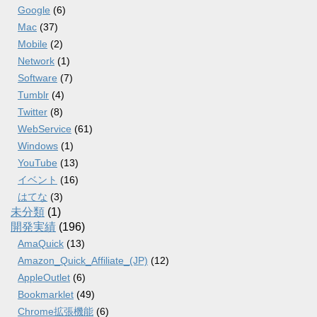
Google
(6)
Mac
(37)
Mobile
(2)
Network
(1)
Software
(7)
Tumblr
(4)
Twitter
(8)
WebService
(61)
Windows
(1)
YouTube
(13)
イベント
(16)
はてな
(3)
未分類
(1)
開発実績
(196)
AmaQuick
(13)
Amazon_Quick_Affiliate_(JP)
(12)
AppleOutlet
(6)
Bookmarklet
(49)
Chrome拡張機能
(6)