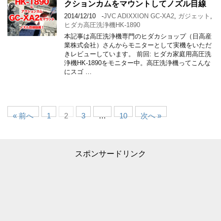
クションカムをマウントしてノズル目線
2014/12/10
-
JVC ADIXXION GC-XA2
,
ガジェット
,
ヒダカ高圧洗浄機HK-1890
本記事は高圧洗浄機専門のヒダカショップ（日高産
業株式会社）さんからモニターとして実機をいただ
きレビューしています。 前回: ヒダカ家庭用高圧洗
浄機HK-1890をモニター中。高圧洗浄機ってこんな
にスゴ …
« 前へ
1
2
3
…
10
次へ »
スポンサードリンク