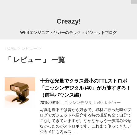
Creazy!
WEBエンジニア・ヤガーのテック・ガジェットブログ
HOME
>
レビュー
>
「 レビュー 」 一覧
十分な光量でクラス最小のTTLストロボ
「ニッシンデジタル i40」が万能すぎる！
（前半バウンス編）
2015/09/15
-
ニッシンデジタル i40
,
レビュー
写真を撮るのは昔から好きで、取材に行った時やブ
ログでガジェットを紹介する時の撮影も全て自分で
こなしてきていますが、なかなかもう一歩踏み出せ
なかったのがストロボです。これまで使ってきたデ
ジカメにも内蔵ス …