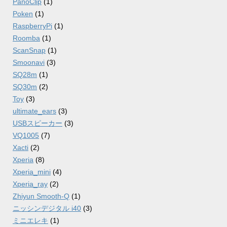
PanoClip
(1)
Poken
(1)
RaspberryPi
(1)
Roomba
(1)
ScanSnap
(1)
Smoonavi
(3)
SQ28m
(1)
SQ30m
(2)
Toy
(3)
ultimate_ears
(3)
USBスピーカー
(3)
VQ1005
(7)
Xacti
(2)
Xperia
(8)
Xperia_mini
(4)
Xperia_ray
(2)
Zhiyun Smooth-Q
(1)
ニッシンデジタル i40
(3)
ミニエレキ
(1)