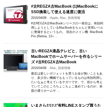
#古REGZA古MacBook (1)MacBookに
SSD換装して使える速度に復活
2015/04/08
-
Apple
,
Mac
,
技術情報
#古REGZA古MacBookシリーズの一発目は、有効利
用しようとしているMacBookをちゃんと実用レベル
に整備するというもの。 現在のメイン機: MacBook
Pro (Retina, 13-i …
古いREGZA液晶テレビと、古い
MacBookでホームサーバーを作るシリー
ズ #古REGZA古MacBook
2015/04/08
-
Mac
,
技術情報
最近は新しいガジェットを買うお金が無いこともあ
り、多少古い機械でももっているものは有効利用し
たいなぁと考えているヤガーです。で、前から考え
ていてこのところちょこちょこ進めているのが、表
題の通りホームサ …
いまさらだけど有料LINEスタンプ買うた