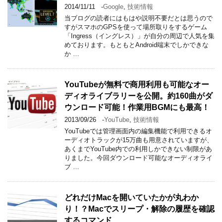
2014/11/11
-
Google
,
技術情報
当ブログの読者にはもはや説明不要だとは思うので
すがスマホのGPSを使って場所取りをするゲーム
「Ingress（イングレス）」が自分の周辺で人気を集
めております。もともとAndroid端末でしかできな
か …
YouTubeが無料で商用利用も可能なオー
ディオライブラリーを公開。約160曲がダ
ウンロード可能！作業用BGMにも最高！
2013/09/26
-
YouTube
,
技術情報
YouTubeでは管理画面内の編集機能で利用できるオ
ーディオトラックが15万曲も用意されていますが、
あくまでYouTube内での利用しかできない制限があ
りました。今回ダウンロード可能なオーディオライ
ブ …
どれだけMacを開いていたかが丸わか
り！？Macでスリープ・解除の履歴を確認
するコマンド