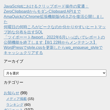
JavaScriptにおけるクリップボード操作の変遷：
ZeroClipboardからモダンClipboard APIまで
AmaQuickのChrome拡張機能版(v6.0.2)を復活公開しまし
た
何曜日の何時ころがピークなのか分かりやすいヒートマッ
プ的な分布を出すSQL
「ツイポーート/twport」2022年6月いっぱいでレポートの
公開機能を終了します【8/1 22時からメンテナンス】
WordPressでstyle.cssを更新したらwp_enqueue_styleで
キャッシュクリアする
アーカイブ
ア
ー
カ
カテゴリー
イ
ブ
お知らせ
(99)
メディア掲載
(15)
ランキング
(60)
ガジェット
(107)