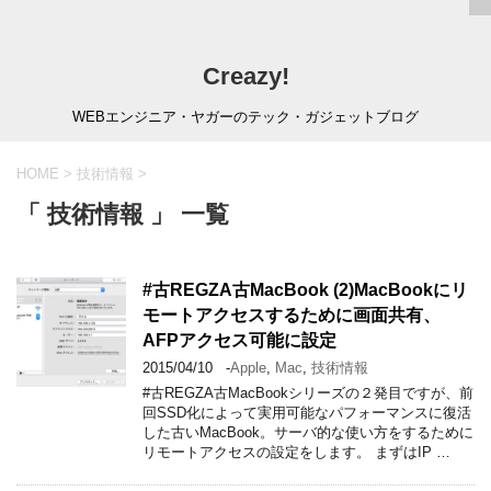
Creazy!
WEBエンジニア・ヤガーのテック・ガジェットブログ
HOME
>
技術情報
>
「 技術情報 」 一覧
#古REGZA古MacBook (2)MacBookにリ
モートアクセスするために画面共有、
AFPアクセス可能に設定
2015/04/10
-
Apple
,
Mac
,
技術情報
#古REGZA古MacBookシリーズの２発目ですが、前
回SSD化によって実用可能なパフォーマンスに復活
した古いMacBook。サーバ的な使い方をするために
リモートアクセスの設定をします。 まずはIP …