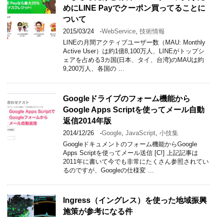
めにLINE Payでクーポン買ってることに
ついて
2015/03/24
-
WebService
,
技術情報
LINEの月間アクティブユーザー数（MAU: Monthly
Active User）は約1億8,100万人、LINEがトップシ
ェアを占める3カ国(日本、タイ、台湾)のMAUは約
9,200万人、各国の …
Googleドライブのフォーム機能から
Google Apps Scriptを使ってメール自動
返信2014年版
2014/12/26
-
Google
,
JavaScript
,
小技集
Googleドキュメントのフォーム機能からGoogle
Apps Scriptを使ってメール送信 [C!] 上記記事は
2011年に書いて今でも非常にたくさん参照されてい
るのですが、Googleの仕様変 …
Ingress（イングレス）を使った地域振興
施策が参考になる件