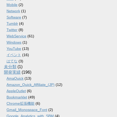
Mobile
(2)
Network
(1)
Software
(7)
Tumblr
(4)
Twitter
(8)
WebService
(61)
Windows
(1)
YouTube
(13)
イベント
(16)
はてな
(3)
未分類
(1)
開発実績
(196)
AmaQuick
(13)
Amazon_Quick_Affiliate_(JP)
(12)
AppleOutlet
(6)
Bookmarklet
(49)
Chrome拡張機能
(6)
Gmail_Monospace_Font
(2)
Google_Analytics_with_SBM
(4)