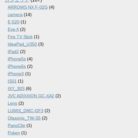
ARROWS NX F-02G
(4)
camera
(14)
E-520
(1)
Eye-fi
(2)
Fire TV Stick
(1)
IdeaPad_U350
(3)
iPad2
(2)
iPhone5s
(4)
iPhone6s
(2)
iPhoneX
(1)
IS01
(1)
IXY_30S
(6)
JVC ADIXXION GC-XA2
(2)
Lens
(2)
LUMIX_DMC-GF3
(2)
Olasonic_TW-S5
(2)
PanoClip
(1)
Poken
(1)