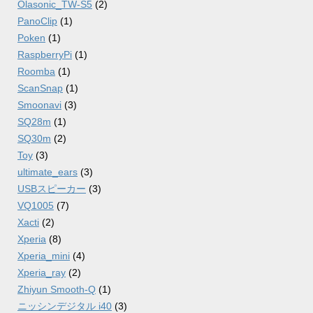
Olasonic_TW-S5
(2)
PanoClip
(1)
Poken
(1)
RaspberryPi
(1)
Roomba
(1)
ScanSnap
(1)
Smoonavi
(3)
SQ28m
(1)
SQ30m
(2)
Toy
(3)
ultimate_ears
(3)
USBスピーカー
(3)
VQ1005
(7)
Xacti
(2)
Xperia
(8)
Xperia_mini
(4)
Xperia_ray
(2)
Zhiyun Smooth-Q
(1)
ニッシンデジタル i40
(3)