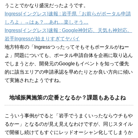
うことでかなり盛況だったようです。
Ingress(イングレス)速報 : 岩手県「お前らがポータル申請
しろよ」→はぁ？…あれ…楽しそう…
Ingress(イングレス)速報 : Google神対応、天気も神対応。
岩手Ingressが始まりすぎてヤバイ
地方特有の「Ingressつったってそもそもポータルがねー
よ」問題についても、ポータル申請自体を企画に取り込ん
でしまうとか、開発元のGoogleもイベントを知って優先
的に該当エリアの申請承認を早めたりとか良い方向に傾い
て実施されたようですね。
地域振興施策の定番となるか？課題もあるよね
こういう事例がでると「岩手でうまくいったならウチもや
るかー」となるのが見え見えなわけですが、同じスタイル
で開催し続けてもすぐにレッドオーシャン化してしまうか