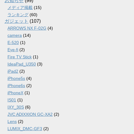
お知らせ
(99)
メディア掲載
(15)
ランキング
(60)
ガジェット
(107)
ARROWS NX F-02G
(4)
camera
(14)
E-520
(1)
Eye-fi
(2)
Fire TV Stick
(1)
IdeaPad_U350
(3)
iPad2
(2)
iPhone5s
(4)
iPhone6s
(2)
iPhoneX
(1)
IS01
(1)
IXY_30S
(6)
JVC ADIXXION GC-XA2
(2)
Lens
(2)
LUMIX_DMC-GF3
(2)