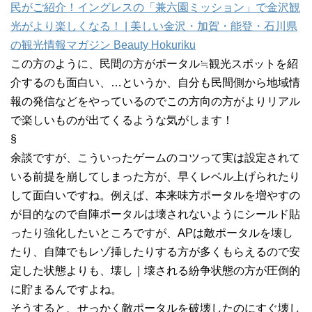
民がご紹介！イングレスの「兼六園ミッション」で金沢観
光がより楽しくなる！ | 美しい金沢・加賀・能登・石川県
の観光情報マガジン Beauty Hokuriku
この方のように、民間の方がポータル≒観光スポットを紹
介するのも面白い、…というか、自分も民間側から地域情
報の発信などをやっているのでこの方向の方がよりリアル
で楽しいものが出てくるような気がします！
§
余談ですが、こういったゲームのコツって実は設定されて
いる前提を崩してしまった方が、早くレベル上げられたり
して面白いですね。例えば、本来味方ポータルを増やすの
が目的なので自陣ポータルは壊されないようにシールド貼
ったり強化したいところですが、APは敵ポータルを壊し
たり、自陣でもレゾ挿したりする方が多くもらえるので安
定した状態よりも、壊し｜壊される紛争状態の方が圧倒的
に貯まるんですよね。
そうすると、せっかく敵ポータルを破壊したのにすぐ壊し