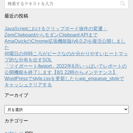
最近の投稿
JavaScriptにおけるクリップボード操作の変遷：
ZeroClipboardからモダンClipboard APIまで
AmaQuickのChrome拡張機能版(v6.0.2)を復活公開しまし
た
何曜日の何時ころがピークなのか分かりやすいヒートマッ
プ的な分布を出すSQL
「ツイポーート/twport」2022年6月いっぱいでレポートの
公開機能を終了します【8/1 22時からメンテナンス】
WordPressでstyle.cssを更新したらwp_enqueue_styleで
キャッシュクリアする
アーカイブ
ア
ー
カ
カテゴリー
イ
ブ