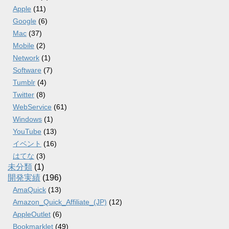
Apple
(11)
Google
(6)
Mac
(37)
Mobile
(2)
Network
(1)
Software
(7)
Tumblr
(4)
Twitter
(8)
WebService
(61)
Windows
(1)
YouTube
(13)
イベント
(16)
はてな
(3)
未分類
(1)
開発実績
(196)
AmaQuick
(13)
Amazon_Quick_Affiliate_(JP)
(12)
AppleOutlet
(6)
Bookmarklet
(49)