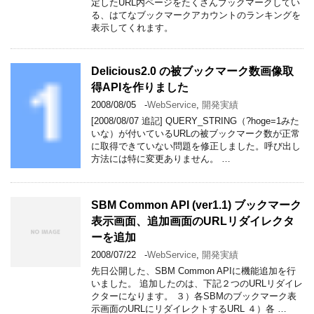
定したURL内ページをたくさんブックマークしてい
る、はてなブックマークアカウントのランキングを
表示してくれます。
Delicious2.0 の被ブックマーク数画像取
得APIを作りました
2008/08/05
-
WebService
,
開発実績
[2008/08/07 追記] QUERY_STRING（?hoge=1みた
いな）が付いているURLの被ブックマーク数が正常
に取得できていない問題を修正しました。呼び出し
方法には特に変更ありません。 …
SBM Common API (ver1.1) ブックマーク
表示画面、追加画面のURLリダイレクタ
ーを追加
2008/07/22
-
WebService
,
開発実績
先日公開した、SBM Common APIに機能追加を行
いました。 追加したのは、下記２つのURLリダイレ
クターになります。 ３）各SBMのブックマーク表
示画面のURLにリダイレクトするURL ４）各 …