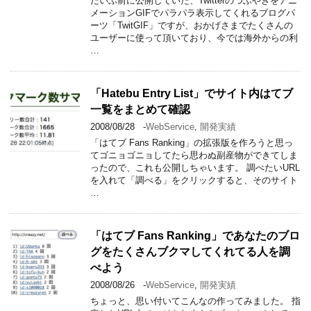
だいぶ前に公開していた、Twitterのつぶやきをアニ
メーションGIFでパラパラ表示してくれるブログパ
ーツ「TwitGIF」ですが、おかげさまでたくさんの
ユーザーに使って頂いており、今では海外からの利
…
「Hatebu Entry List」でサイト内はてブ
一覧をまとめて確認
2008/08/28
-
WebService
,
開発実績
「はてブ Fans Ranking」の拡張版を作ろうと思っ
てゴニョゴニョしてたら思わぬ副産物ができてしま
ったので、これも公開しちゃいます。 調べたいURL
を入れて「調べる」をクリックすると、そのサイト
…
「はてブ Fans Ranking」であなたのブロ
グをたくさんブクマしてくれてる人を調
べよう
2008/08/26
-
WebService
,
開発実績
ちょっと、思い付いてこんなの作ってみました。 指