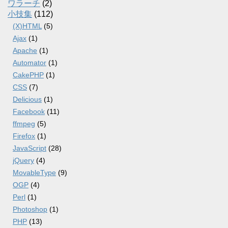
ワラーチ
(2)
小技集
(112)
(X)HTML
(5)
Ajax
(1)
Apache
(1)
Automator
(1)
CakePHP
(1)
CSS
(7)
Delicious
(1)
Facebook
(11)
ffmpeg
(5)
Firefox
(1)
JavaScript
(28)
jQuery
(4)
MovableType
(9)
OGP
(4)
Perl
(1)
Photoshop
(1)
PHP
(13)