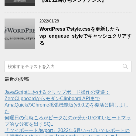
【8/1 22時からメンテナンス】
2022/01/28
WordPressでstyle.cssを更新したら
wp_enqueue_styleでキャッシュクリアす
る
最近の投稿
JavaScriptにおけるクリップボード操作の変遷：
ZeroClipboardからモダンClipboard APIまで
AmaQuickのChrome拡張機能版(v6.0.2)を復活公開しまし
た
何曜日の何時ころがピークなのか分かりやすいヒートマッ
プ的な分布を出すSQL
「ツイポーート/twport」2022年6月いっぱいでレポートの