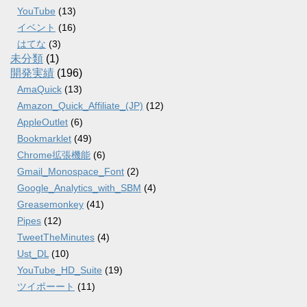
YouTube
(13)
イベント
(16)
はてな
(3)
未分類
(1)
開発実績
(196)
AmaQuick
(13)
Amazon_Quick_Affiliate_(JP)
(12)
AppleOutlet
(6)
Bookmarklet
(49)
Chrome拡張機能
(6)
Gmail_Monospace_Font
(2)
Google_Analytics_with_SBM
(4)
Greasemonkey
(41)
Pipes
(12)
TweetTheMinutes
(4)
Ust_DL
(10)
YouTube_HD_Suite
(19)
ツイポーート
(11)