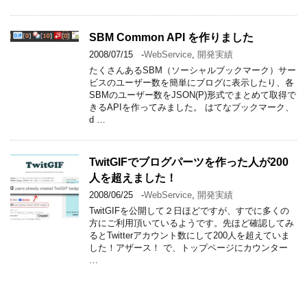
SBM Common API を作りました
2008/07/15
-
WebService
,
開発実績
たくさんあるSBM（ソーシャルブックマーク）サー
ビスのユーザー数を簡単にブログに表示したり、各
SBMのユーザー数をJSON(P)形式でまとめて取得で
きるAPIを作ってみました。 はてなブックマーク、
d …
TwitGIFでブログパーツを作った人が200
人を超えました！
2008/06/25
-
WebService
,
開発実績
TwitGIFを公開して２日ほどですが、すでに多くの
方にご利用頂いているようです。先ほど確認してみ
るとTwitterアカウント数にして200人を超えていま
した！アザース！ で、トップページにカウンター
…