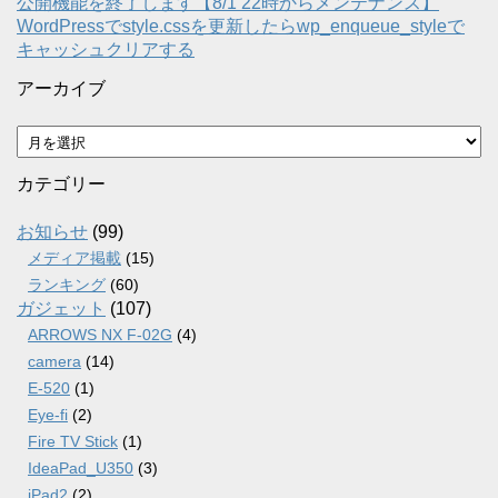
公開機能を終了します【8/1 22時からメンテナンス】
WordPressでstyle.cssを更新したらwp_enqueue_styleで
キャッシュクリアする
アーカイブ
ア
ー
カ
カテゴリー
イ
ブ
お知らせ
(99)
メディア掲載
(15)
ランキング
(60)
ガジェット
(107)
ARROWS NX F-02G
(4)
camera
(14)
E-520
(1)
Eye-fi
(2)
Fire TV Stick
(1)
IdeaPad_U350
(3)
iPad2
(2)