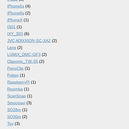
iPhone5s
(4)
iPhone6s
(2)
iPhoneX
(1)
IS01
(1)
IXY_30S
(6)
JVC ADIXXION GC-XA2
(2)
Lens
(2)
LUMIX_DMC-GF3
(2)
Olasonic_TW-S5
(2)
PanoClip
(1)
Poken
(1)
RaspberryPi
(1)
Roomba
(1)
ScanSnap
(1)
Smoonavi
(3)
SQ28m
(1)
SQ30m
(2)
Toy
(3)