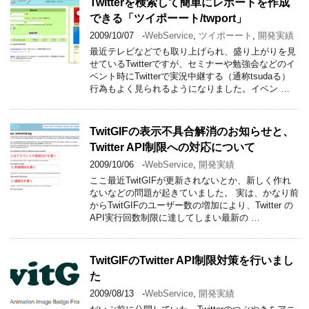
Twitterを検索して簡単にレポートを作成
できる「ツイポーート/twport」
2009/10/07
-
WebService
,
ツイポーート
,
開発実績
最近テレビなどでも取り上げられ、盛り上がりを見
せているTwitterですが、セミナーや勉強会などのイ
ベント時にTwitterで実況中継する（通称tsudaる）
行為もよく見られるようになりました。イベン …
TwitGIFの表示不具合解消のお知らせと、
Twitter API制限への対応について
2009/10/06
-
WebService
,
開発実績
ここ最近TwitGIFが更新されないとか、新しく作れ
ないなどの問題が起きていました。 実は、かなり前
からTwitGIFのユーザー数の増加により、Twitter の
API実行回数制限に達してしまい最新の …
TwitGIFのTwitter API制限対策を行いまし
た
2009/08/13
-
WebService
,
開発実績