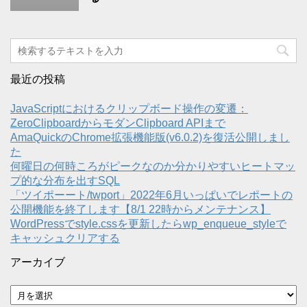
最近の投稿
JavaScriptにおけるクリップボード操作の変遷：
ZeroClipboardからモダンClipboard APIまで
AmaQuickのChrome拡張機能版(v6.0.2)を復活公開しまし
た
何曜日の何時ころがピークなのか分かりやすいヒートマッ
プ的な分布を出すSQL
「ツイポーート/twport」2022年6月いっぱいでレポートの
公開機能を終了します【8/1 22時からメンテナンス】
WordPressでstyle.cssを更新したらwp_enqueue_styleで
キャッシュクリアする
アーカイブ
ア
ー