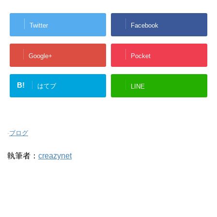
Twitter
Facebook
Google+
Pocket
B!
はてブ
LINE
-
ブログ
執筆者：
creazynet