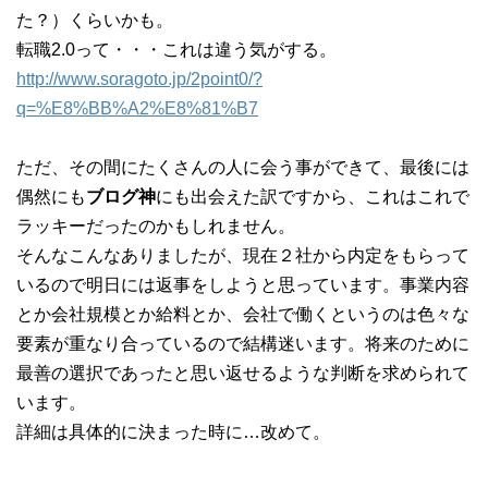
た？）くらいかも。
転職2.0って・・・これは違う気がする。
http://www.soragoto.jp/2point0/?
q=%E8%BB%A2%E8%81%B7
ただ、その間にたくさんの人に会う事ができて、最後には
偶然にも
ブログ神
にも出会えた訳ですから、これはこれで
ラッキーだったのかもしれません。
そんなこんなありましたが、現在２社から内定をもらって
いるので明日には返事をしようと思っています。事業内容
とか会社規模とか給料とか、会社で働くというのは色々な
要素が重なり合っているので結構迷います。将来のために
最善の選択であったと思い返せるような判断を求められて
います。
詳細は具体的に決まった時に…改めて。