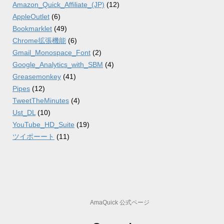
Amazon_Quick_Affiliate_(JP)
(12)
AppleOutlet
(6)
Bookmarklet
(49)
Chrome拡張機能
(6)
Gmail_Monospace_Font
(2)
Google_Analytics_with_SBM
(4)
Greasemonkey
(41)
Pipes
(12)
TweetTheMinutes
(4)
Ust_DL
(10)
YouTube_HD_Suite
(19)
ツイポーート
(11)
AmaQuick 公式ページ