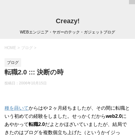
Creazy!
WEBエンジニア・ヤガーのテック・ガジェットブログ
HOME
>
ブログ
>
ブログ
転職2.0 ::: 決断の時
投稿日：
2006年10月15日
種を蒔いて
からはや２ヶ月経ちましたが、その間に転職と
いう初めての経験をしました。せっかくだから
web2.0
に
あやかって
転職2.0
だよとかほざいていましたが、結局で
きたのはブログを複数個立ち上げた（というかイジっ