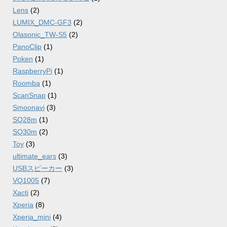
Lens
(2)
LUMIX_DMC-GF3
(2)
Olasonic_TW-S5
(2)
PanoClip
(1)
Poken
(1)
RaspberryPi
(1)
Roomba
(1)
ScanSnap
(1)
Smoonavi
(3)
SQ28m
(1)
SQ30m
(2)
Toy
(3)
ultimate_ears
(3)
USBスピーカー
(3)
VQ1005
(7)
Xacti
(2)
Xperia
(8)
Xperia_mini
(4)