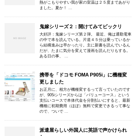
熱がこもりやすい我が家の室温は２５度まであがり
ました。夏か！ …
鬼嫁シリーズ２：開けてみてビックリ
大好評：鬼嫁シリーズ第２弾。 最近、俺は通勤電車
の中で本を読んでいる。片道４５分は乗っているか
ら結構進みは早かったり。主に新書を読んでいるん
だが、たまに気分を変えて漫画を読んだりもする。
ある日の事、 …
携帯を「ドコモ FOMA P905i」に機種変
更しました
お正月に、相方が機種変するって言っていたのです
が、905iシリーズからは「バリューコース」という
支払いコースで本体代金を分割払いにすると、最新
機種に初期費用（ほぼ）無料で変更できるって事な
ので、ついで …
派遣屋らしい外国人に英語で声かけられ