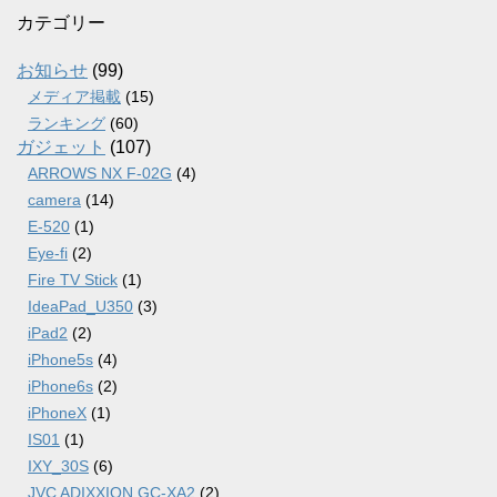
カ
カテゴリー
イ
ブ
お知らせ
(99)
メディア掲載
(15)
ランキング
(60)
ガジェット
(107)
ARROWS NX F-02G
(4)
camera
(14)
E-520
(1)
Eye-fi
(2)
Fire TV Stick
(1)
IdeaPad_U350
(3)
iPad2
(2)
iPhone5s
(4)
iPhone6s
(2)
iPhoneX
(1)
IS01
(1)
IXY_30S
(6)
JVC ADIXXION GC-XA2
(2)