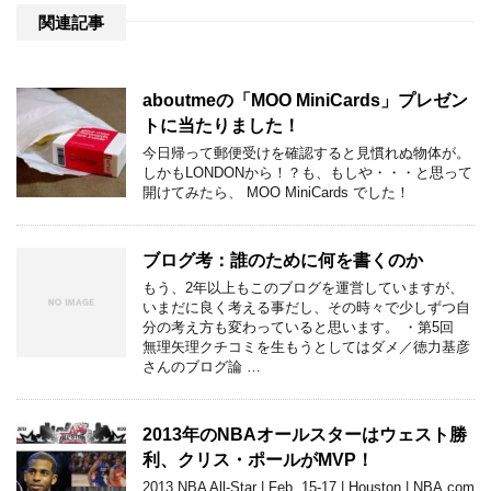
関連記事
aboutmeの「MOO MiniCards」プレゼン
トに当たりました！
今日帰って郵便受けを確認すると見慣れぬ物体が。
しかもLONDONから！？も、もしや・・・と思って
開けてみたら、 MOO MiniCards でした！
ブログ考：誰のために何を書くのか
もう、2年以上もこのブログを運営していますが、
いまだに良く考える事だし、その時々で少しずつ自
分の考え方も変わっていると思います。 ・第5回
無理矢理クチコミを生もうとしてはダメ／徳力基彦
さんのブログ論 …
2013年のNBAオールスターはウェスト勝
利、クリス・ポールがMVP！
2013 NBA All-Star | Feb. 15-17 | Houston | NBA.com