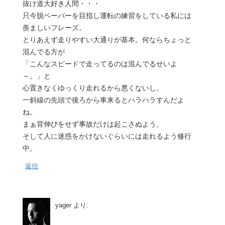
抜け道大好き人間・・・
只今脱ペーパーを目指し運転の練習をしている私には
羨ましいフレーズ。
とりあえず走りやすい大通りが基本。何ならちょっと
混んでる方が
「こんなスピードで走ってるのは混んでるせいよ
～。」と
心置きなくゆっくり走れるから悪くないし。
一斜線の先頭で後ろから車来るとハラハラすんだよ
ね。
まぁ背伸びをせず事故だけは起こさぬよう、
そして人に迷惑をかけないぐらいには走れるよう修行
中。
返信
yager
より: