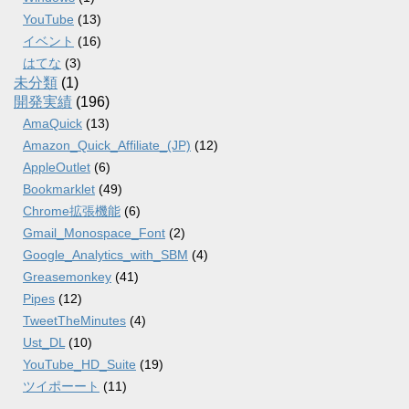
YouTube
(13)
イベント
(16)
はてな
(3)
未分類
(1)
開発実績
(196)
AmaQuick
(13)
Amazon_Quick_Affiliate_(JP)
(12)
AppleOutlet
(6)
Bookmarklet
(49)
Chrome拡張機能
(6)
Gmail_Monospace_Font
(2)
Google_Analytics_with_SBM
(4)
Greasemonkey
(41)
Pipes
(12)
TweetTheMinutes
(4)
Ust_DL
(10)
YouTube_HD_Suite
(19)
ツイポーート
(11)