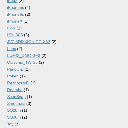
iPad2
(2)
iPhone5s
(4)
iPhone6s
(2)
iPhoneX
(1)
IS01
(1)
IXY_30S
(6)
JVC ADIXXION GC-XA2
(2)
Lens
(2)
LUMIX_DMC-GF3
(2)
Olasonic_TW-S5
(2)
PanoClip
(1)
Poken
(1)
RaspberryPi
(1)
Roomba
(1)
ScanSnap
(1)
Smoonavi
(3)
SQ28m
(1)
SQ30m
(2)
Toy
(3)