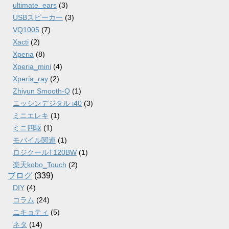
ultimate_ears
(3)
USBスピーカー
(3)
VQ1005
(7)
Xacti
(2)
Xperia
(8)
Xperia_mini
(4)
Xperia_ray
(2)
Zhiyun Smooth-Q
(1)
ニッシンデジタル i40
(3)
ミニエレキ
(1)
ミニ四駆
(1)
モバイル関連
(1)
ロジクールT120BW
(1)
楽天kobo_Touch
(2)
ブログ
(339)
DIY
(4)
コラム
(24)
ニキョティ
(5)
ネタ
(14)