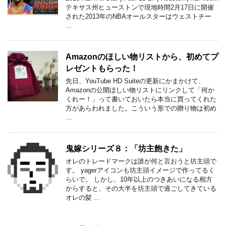
テキサス州ヒューストンで現地時間2月17日に開催
された2013年のNBAオールスターはウェストチー
…
Amazonのほしい物リストから、初めてプ
レゼントもらった！
先日、YouTube HD Suiteの更新にかまかけて、
Amazonの公開ほしい物リストにリンクして「何か
くれー！」って書いておいたら本当に買ってくれた
方があらわれました。こういう形での贈り物は初め
…
鬼嫁シリーズ８：「坊主飽きた」
オレのトレードマークは誰が何と言おうと坊主頭で
す。 yagerアイコンも坊主頭イメージで作ってるく
らいで。 しかし、10年以上のつきあいになる相方
からすると、その大半を坊主頭で過ごしてきている
オレの髪 …