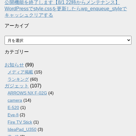
公開機能を終了します【8/1 22時からメンテナンス】
WordPressでstyle.cssを更新したらwp_enqueue_styleで
キャッシュクリアする
アーカイブ
ア
ー
カ
カテゴリー
イ
ブ
お知らせ
(99)
メディア掲載
(15)
ランキング
(60)
ガジェット
(107)
ARROWS NX F-02G
(4)
camera
(14)
E-520
(1)
Eye-fi
(2)
Fire TV Stick
(1)
IdeaPad_U350
(3)