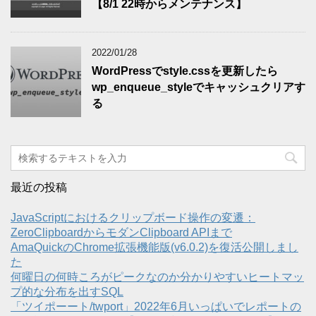
【8/1 22時からメンテナンス】
2022/01/28
WordPressでstyle.cssを更新したら
wp_enqueue_styleでキャッシュクリアす
る
最近の投稿
JavaScriptにおけるクリップボード操作の変遷：
ZeroClipboardからモダンClipboard APIまで
AmaQuickのChrome拡張機能版(v6.0.2)を復活公開しまし
た
何曜日の何時ころがピークなのか分かりやすいヒートマッ
プ的な分布を出すSQL
「ツイポーート/twport」2022年6月いっぱいでレポートの