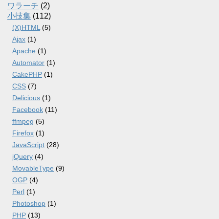
ワラーチ
(2)
小技集
(112)
(X)HTML
(5)
Ajax
(1)
Apache
(1)
Automator
(1)
CakePHP
(1)
CSS
(7)
Delicious
(1)
Facebook
(11)
ffmpeg
(5)
Firefox
(1)
JavaScript
(28)
jQuery
(4)
MovableType
(9)
OGP
(4)
Perl
(1)
Photoshop
(1)
PHP
(13)