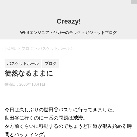
Creazy!
WEBエンジニア・ヤガーのテック・ガジェットブログ
HOME
>
ブログ
>
バスケットボール
>
バスケットボール
ブログ
徒然なるままに
投稿日：
2006年10月1日
今日は久しぶりの世田谷バスケに行ってきました。
世田谷に行くのに一番の問題は
渋滞
。
夕方前くらいに移動するのでちょうど国道が混み始める時
間とバッティング。