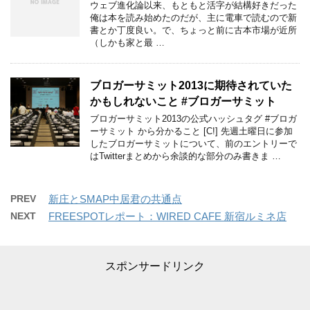
ウェブ進化論以来、もともと活字が結構好きだった
俺は本を読み始めたのだが、主に電車で読むので新
書とか丁度良い。で、ちょっと前に古本市場が近所
（しかも家と最 …
ブロガーサミット2013に期待されていた
かもしれないこと #ブロガーサミット
ブロガーサミット2013の公式ハッシュタグ #ブロガ
ーサミット から分かること [C!] 先週土曜日に参加
したブロガーサミットについて、前のエントリーで
はTwitterまとめから余談的な部分のみ書きま …
PREV
新庄とSMAP中居君の共通点
NEXT
FREESPOTレポート：WIRED CAFE 新宿ルミネ店
スポンサードリンク