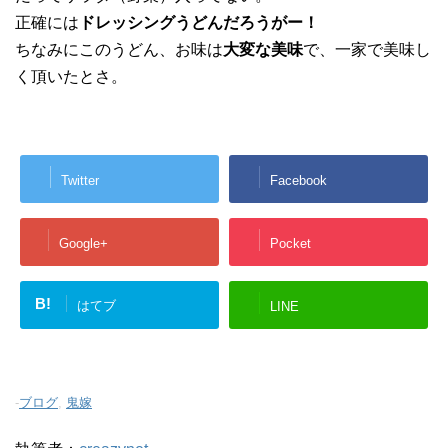
正確には
ドレッシングうどんだろうがー！
ちなみにこのうどん、お味は
大変な美味
で、一家で美味し
く頂いたとさ。
Twitter
Facebook
Google+
Pocket
B!
はてブ
LINE
-
ブログ
,
鬼嫁