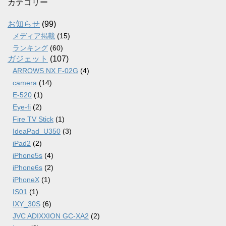
カ
カテゴリー
イ
ブ
お知らせ
(99)
メディア掲載
(15)
ランキング
(60)
ガジェット
(107)
ARROWS NX F-02G
(4)
camera
(14)
E-520
(1)
Eye-fi
(2)
Fire TV Stick
(1)
IdeaPad_U350
(3)
iPad2
(2)
iPhone5s
(4)
iPhone6s
(2)
iPhoneX
(1)
IS01
(1)
IXY_30S
(6)
JVC ADIXXION GC-XA2
(2)