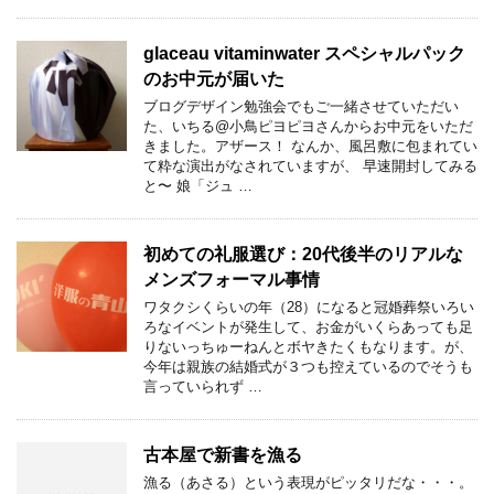
glaceau vitaminwater スペシャルパック
のお中元が届いた
ブログデザイン勉強会でもご一緒させていただい
た、いちる@小鳥ピヨピヨさんからお中元をいただ
きました。アザース！ なんか、風呂敷に包まれてい
て粋な演出がなされていますが、 早速開封してみる
と〜 娘「ジュ …
初めての礼服選び：20代後半のリアルな
メンズフォーマル事情
ワタクシくらいの年（28）になると冠婚葬祭いろい
ろなイベントが発生して、お金がいくらあっても足
りないっちゅーねんとボヤきたくもなります。が、
今年は親族の結婚式が３つも控えているのでそうも
言っていられず …
古本屋で新書を漁る
漁る（あさる）という表現がピッタリだな・・・。