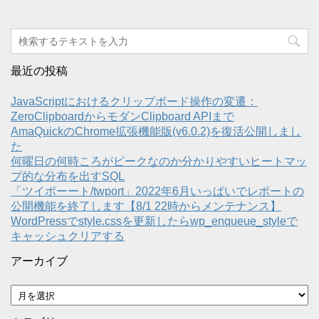
最近の投稿
JavaScriptにおけるクリップボード操作の変遷：
ZeroClipboardからモダンClipboard APIまで
AmaQuickのChrome拡張機能版(v6.0.2)を復活公開しまし
た
何曜日の何時ころがピークなのか分かりやすいヒートマッ
プ的な分布を出すSQL
「ツイポーート/twport」2022年6月いっぱいでレポートの
公開機能を終了します【8/1 22時からメンテナンス】
WordPressでstyle.cssを更新したらwp_enqueue_styleで
キャッシュクリアする
アーカイブ
ア
ー