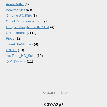
AppleOutlet
(6)
Bookmarklet
(49)
Chrome拡張機能
(6)
Gmail_Monospace_Font
(2)
Google_Analytics_with_SBM
(4)
Greasemonkey
(41)
Pipes
(12)
TweetTheMinutes
(4)
Ust_DL
(10)
YouTube_HD_Suite
(19)
ツイポーート
(11)
AmaQuick 公式ページ
Creazy!