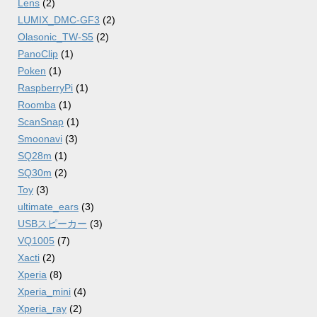
Lens
(2)
LUMIX_DMC-GF3
(2)
Olasonic_TW-S5
(2)
PanoClip
(1)
Poken
(1)
RaspberryPi
(1)
Roomba
(1)
ScanSnap
(1)
Smoonavi
(3)
SQ28m
(1)
SQ30m
(2)
Toy
(3)
ultimate_ears
(3)
USBスピーカー
(3)
VQ1005
(7)
Xacti
(2)
Xperia
(8)
Xperia_mini
(4)
Xperia_ray
(2)