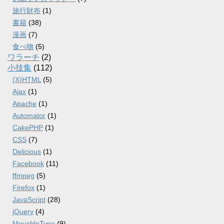
旅行財布
(1)
書籍
(38)
漫画
(7)
食べ物
(5)
ワラーチ
(2)
小技集
(112)
(X)HTML
(5)
Ajax
(1)
Apache
(1)
Automator
(1)
CakePHP
(1)
CSS
(7)
Delicious
(1)
Facebook
(11)
ffmpeg
(5)
Firefox
(1)
JavaScript
(28)
jQuery
(4)
MovableType
(9)