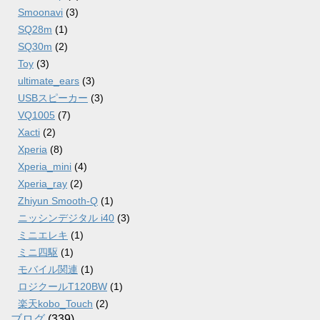
Smoonavi
(3)
SQ28m
(1)
SQ30m
(2)
Toy
(3)
ultimate_ears
(3)
USBスピーカー
(3)
VQ1005
(7)
Xacti
(2)
Xperia
(8)
Xperia_mini
(4)
Xperia_ray
(2)
Zhiyun Smooth-Q
(1)
ニッシンデジタル i40
(3)
ミニエレキ
(1)
ミニ四駆
(1)
モバイル関連
(1)
ロジクールT120BW
(1)
楽天kobo_Touch
(2)
ブログ
(339)