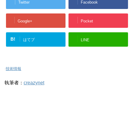
Twitter
Facebook
Google+
Pocket
B!
はてブ
LINE
-
技術情報
執筆者：
creazynet