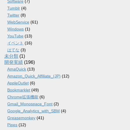
Software
(7)
Tumblr
(4)
Twitter
(8)
WebService
(61)
Windows
(1)
YouTube
(13)
イベント
(16)
はてな
(3)
未分類
(1)
開発実績
(196)
AmaQuick
(13)
Amazon_Quick_Affiliate_(JP)
(12)
AppleOutlet
(6)
Bookmarklet
(49)
Chrome拡張機能
(6)
Gmail_Monospace_Font
(2)
Google_Analytics_with_SBM
(4)
Greasemonkey
(41)
Pipes
(12)