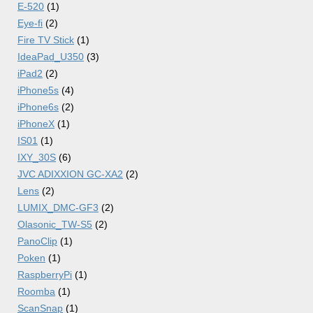
E-520
(1)
Eye-fi
(2)
Fire TV Stick
(1)
IdeaPad_U350
(3)
iPad2
(2)
iPhone5s
(4)
iPhone6s
(2)
iPhoneX
(1)
IS01
(1)
IXY_30S
(6)
JVC ADIXXION GC-XA2
(2)
Lens
(2)
LUMIX_DMC-GF3
(2)
Olasonic_TW-S5
(2)
PanoClip
(1)
Poken
(1)
RaspberryPi
(1)
Roomba
(1)
ScanSnap
(1)