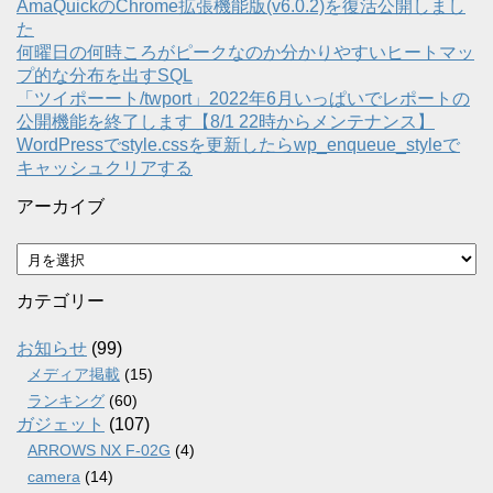
AmaQuickのChrome拡張機能版(v6.0.2)を復活公開しまし
た
何曜日の何時ころがピークなのか分かりやすいヒートマッ
プ的な分布を出すSQL
「ツイポーート/twport」2022年6月いっぱいでレポートの
公開機能を終了します【8/1 22時からメンテナンス】
WordPressでstyle.cssを更新したらwp_enqueue_styleで
キャッシュクリアする
アーカイブ
ア
ー
カ
カテゴリー
イ
ブ
お知らせ
(99)
メディア掲載
(15)
ランキング
(60)
ガジェット
(107)
ARROWS NX F-02G
(4)
camera
(14)