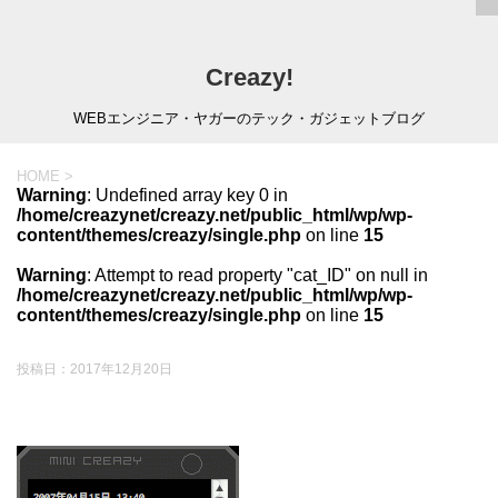
Creazy!
WEBエンジニア・ヤガーのテック・ガジェットブログ
HOME
>
Warning
: Undefined array key 0 in
/home/creazynet/creazy.net/public_html/wp/wp-
content/themes/creazy/single.php
on line
15
Warning
: Attempt to read property "cat_ID" on null in
/home/creazynet/creazy.net/public_html/wp/wp-
content/themes/creazy/single.php
on line
15
投稿日：
2017年12月20日