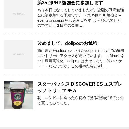
第35回PHP勉強会に参加します
もう本日になってしまいましたが、念願のPHP勉強
会に初参加する予定です。 ・第35回PHP勉強会 –
events.php.gr.jp 申し込み日をすっかり忘れていた
のですが、２日前の金曜 …
改めまして、dolipoのお勉強
前に書いたdolipo（というかpolipo）についての解説
エントリーにアクセスが続いています。 ・Macのネ
ット環境高速化「dolipo」はナゼこんなに速いのか
・・・なんですが、この頃やたらと＠I …
スターバックス DISCOVERIES エスプレ
ッソ トリュフ モカ
朝、コンビニに寄ったら初めて見る種類がでてたの
で買ってみました。