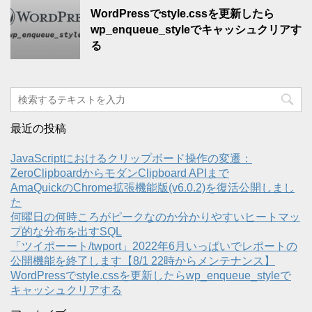
WordPressでstyle.cssを更新したら
wp_enqueue_styleでキャッシュクリアす
る
最近の投稿
JavaScriptにおけるクリップボード操作の変遷：
ZeroClipboardからモダンClipboard APIまで
AmaQuickのChrome拡張機能版(v6.0.2)を復活公開しまし
た
何曜日の何時ころがピークなのか分かりやすいヒートマッ
プ的な分布を出すSQL
「ツイポーート/twport」2022年6月いっぱいでレポートの
公開機能を終了します【8/1 22時からメンテナンス】
WordPressでstyle.cssを更新したらwp_enqueue_styleで
キャッシュクリアする