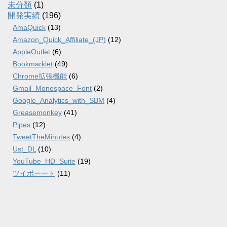
未分類
(1)
開発実績
(196)
AmaQuick
(13)
Amazon_Quick_Affiliate_(JP)
(12)
AppleOutlet
(6)
Bookmarklet
(49)
Chrome拡張機能
(6)
Gmail_Monospace_Font
(2)
Google_Analytics_with_SBM
(4)
Greasemonkey
(41)
Pipes
(12)
TweetTheMinutes
(4)
Ust_DL
(10)
YouTube_HD_Suite
(19)
ツイポーート
(11)