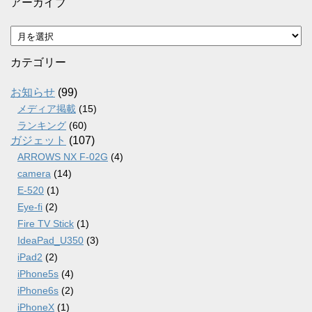
アーカイブ
ア
ー
カ
カテゴリー
イ
ブ
お知らせ
(99)
メディア掲載
(15)
ランキング
(60)
ガジェット
(107)
ARROWS NX F-02G
(4)
camera
(14)
E-520
(1)
Eye-fi
(2)
Fire TV Stick
(1)
IdeaPad_U350
(3)
iPad2
(2)
iPhone5s
(4)
iPhone6s
(2)
iPhoneX
(1)