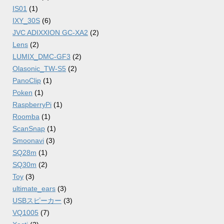
IS01
(1)
IXY_30S
(6)
JVC ADIXXION GC-XA2
(2)
Lens
(2)
LUMIX_DMC-GF3
(2)
Olasonic_TW-S5
(2)
PanoClip
(1)
Poken
(1)
RaspberryPi
(1)
Roomba
(1)
ScanSnap
(1)
Smoonavi
(3)
SQ28m
(1)
SQ30m
(2)
Toy
(3)
ultimate_ears
(3)
USBスピーカー
(3)
VQ1005
(7)