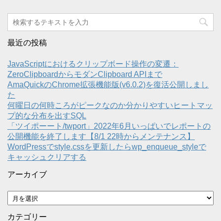
最近の投稿
JavaScriptにおけるクリップボード操作の変遷：
ZeroClipboardからモダンClipboard APIまで
AmaQuickのChrome拡張機能版(v6.0.2)を復活公開しまし
た
何曜日の何時ころがピークなのか分かりやすいヒートマッ
プ的な分布を出すSQL
「ツイポーート/twport」2022年6月いっぱいでレポートの
公開機能を終了します【8/1 22時からメンテナンス】
WordPressでstyle.cssを更新したらwp_enqueue_styleで
キャッシュクリアする
アーカイブ
ア
ー
カ
カテゴリー