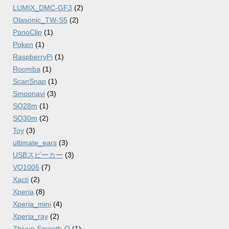
LUMIX_DMC-GF3
(2)
Olasonic_TW-S5
(2)
PanoClip
(1)
Poken
(1)
RaspberryPi
(1)
Roomba
(1)
ScanSnap
(1)
Smoonavi
(3)
SQ28m
(1)
SQ30m
(2)
Toy
(3)
ultimate_ears
(3)
USBスピーカー
(3)
VQ1005
(7)
Xacti
(2)
Xperia
(8)
Xperia_mini
(4)
Xperia_ray
(2)
Zhiyun Smooth-Q
(1)