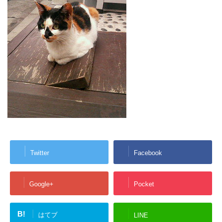
Twitter
Facebook
Google+
Pocket
B!
はてブ
LINE