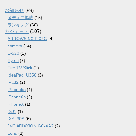
イ
ブ
お知らせ
(99)
メディア掲載
(15)
ランキング
(60)
ガジェット
(107)
ARROWS NX F-02G
(4)
camera
(14)
E-520
(1)
Eye-fi
(2)
Fire TV Stick
(1)
IdeaPad_U350
(3)
iPad2
(2)
iPhone5s
(4)
iPhone6s
(2)
iPhoneX
(1)
IS01
(1)
IXY_30S
(6)
JVC ADIXXION GC-XA2
(2)
Lens
(2)