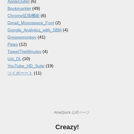
AppleOutlet
(6)
Bookmarklet
(49)
Chrome拡張機能
(6)
Gmail_Monospace_Font
(2)
Google_Analytics_with_SBM
(4)
Greasemonkey
(41)
Pipes
(12)
TweetTheMinutes
(4)
Ust_DL
(10)
YouTube_HD_Suite
(19)
ツイポーート
(11)
AmaQuick 公式ページ
Creazy!