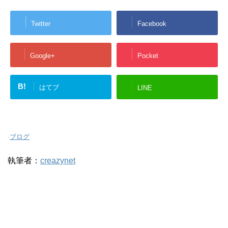
Twitter
Facebook
Google+
Pocket
B!
はてブ
LINE
-
ブログ
執筆者：
creazynet