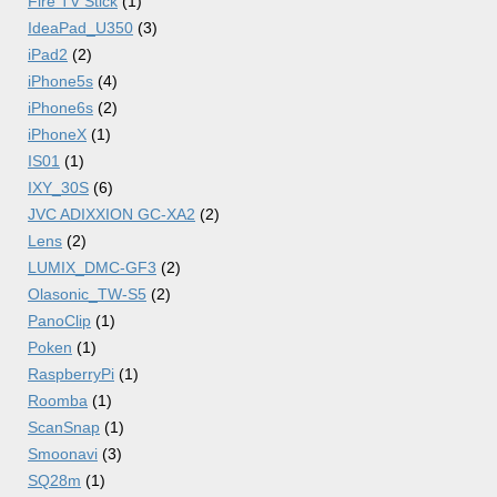
Fire TV Stick
(1)
IdeaPad_U350
(3)
iPad2
(2)
iPhone5s
(4)
iPhone6s
(2)
iPhoneX
(1)
IS01
(1)
IXY_30S
(6)
JVC ADIXXION GC-XA2
(2)
Lens
(2)
LUMIX_DMC-GF3
(2)
Olasonic_TW-S5
(2)
PanoClip
(1)
Poken
(1)
RaspberryPi
(1)
Roomba
(1)
ScanSnap
(1)
Smoonavi
(3)
SQ28m
(1)