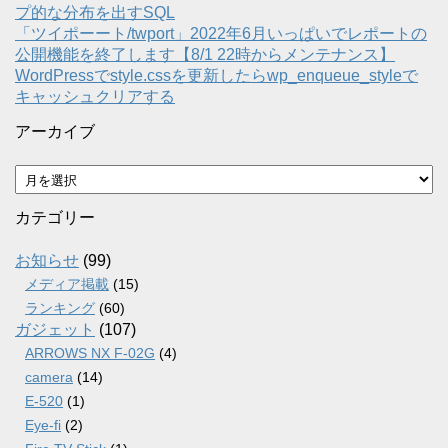
プ的な分布を出すSQL
「ツイポーート/twport」2022年6月いっぱいでレポートの
公開機能を終了します【8/1 22時からメンテナンス】
WordPressでstyle.cssを更新したらwp_enqueue_styleで
キャッシュクリアする
アーカイブ
ア
ー
カ
カテゴリー
イ
ブ
お知らせ
(99)
メディア掲載
(15)
ランキング
(60)
ガジェット
(107)
ARROWS NX F-02G
(4)
camera
(14)
E-520
(1)
Eye-fi
(2)