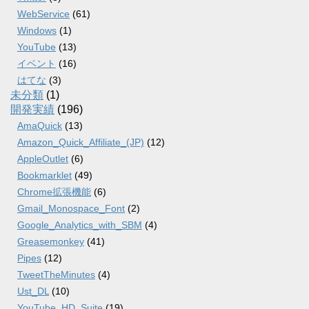
WebService
(61)
Windows
(1)
YouTube
(13)
イベント
(16)
はてな
(3)
未分類
(1)
開発実績
(196)
AmaQuick
(13)
Amazon_Quick_Affiliate_(JP)
(12)
AppleOutlet
(6)
Bookmarklet
(49)
Chrome拡張機能
(6)
Gmail_Monospace_Font
(2)
Google_Analytics_with_SBM
(4)
Greasemonkey
(41)
Pipes
(12)
TweetTheMinutes
(4)
Ust_DL
(10)
YouTube_HD_Suite
(19)