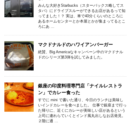
みんな大好きStarbucks（スターバックス略してス
タバ）にドライブスルーができるお店があるって知
ってました！？ 実は、車で40分くらいのところに
あるホームセンターとか本屋とかが集まってるとこ
ろにあ …
マクドナルドのハワイアンバーガー
絶賛、Big Americaなキャンペーン中のマクドナル
ドのシリーズ第3弾を試してみました。
銀座の印度料理専門店「ナイルレストラ
ン」でカレー食った
すでに mini で書いた通り、今日のランチは美味し
いインドカレーを食べました。 仕事で銀座まで行っ
た帰りに、近くにカレーが美味しい店があるという
上司に連れらていくとインド風丸出しなお店発見。
２階に通 …