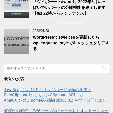
「ツイポーート/twport」2022年6月いっ
ぱいでレポートの公開機能を終了します
【8/1 22時からメンテナンス】
2022/01/28
WordPressでstyle.cssを更新したら
wp_enqueue_styleでキャッシュクリアす
る
最近の投稿
JavaScriptにおけるクリップボード操作の変遷：
ZeroClipboardからモダンClipboard APIまで
AmaQuickのChrome拡張機能版(v6.0.2)を復活公開しまし
た
何曜日の何時ころがピークなのか分かりやすいヒートマッ