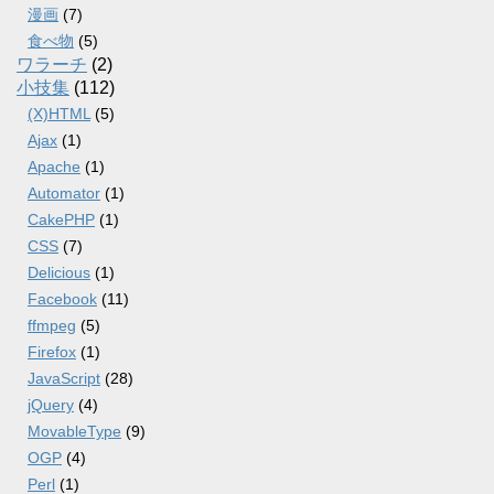
漫画
(7)
食べ物
(5)
ワラーチ
(2)
小技集
(112)
(X)HTML
(5)
Ajax
(1)
Apache
(1)
Automator
(1)
CakePHP
(1)
CSS
(7)
Delicious
(1)
Facebook
(11)
ffmpeg
(5)
Firefox
(1)
JavaScript
(28)
jQuery
(4)
MovableType
(9)
OGP
(4)
Perl
(1)