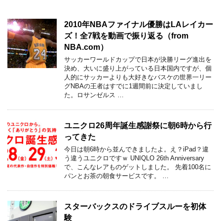
2010年NBAファイナル優勝はLAレイカー
ズ！全7戦を動画で振り返る（from
NBA.com）
サッカーワールドカップで日本が決勝リーグ進出を
決め、大いに盛り上がっている日本国内ですが、個
人的にサッカーよりも大好きなバスケの世界一リー
グNBAの王者はすでに1週間前に決定していまし
た。ロサンゼルス …
ユニクロ26周年誕生感謝祭に朝6時から行
ってきた
今日は朝6時から並んできましたよ。え？iPad？違
う違うユニクロですｗ UNIQLO 26th Anniversary
で、こんなレアものゲットしました。 先着100名に
パンとお茶の朝食サービスです。 …
スターバックスのドライブスルーを初体
験