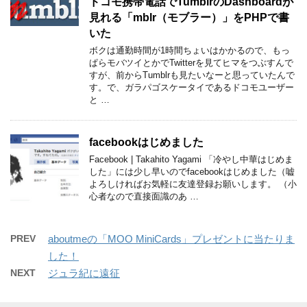
ドコモ携帯電話でTumblrのDashboardが
見れる「mblr（モブラー）」をPHPで書
いた
ボクは通勤時間が1時間ちょいはかかるので、もっ
ぱらモバツイとかでTwitterを見てヒマをつぶすんで
すが、前からTumblrも見たいなーと思っていたんで
す。で、ガラパゴスケータイであるドコモユーザー
と …
facebookはじめました
Facebook | Takahito Yagami 「冷やし中華はじめま
した」には少し早いのでfacebookはじめました（嘘
よろしければお気軽に友達登録お願いします。 （小
心者なので直接面識のあ …
PREV
aboutmeの「MOO MiniCards」プレゼントに当たりま
した！
NEXT
ジュラ紀に遠征