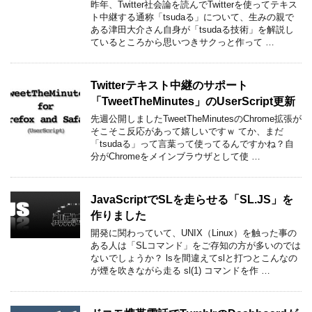
昨年、Twitter社会論を読んでTwitterを使ってテキス
ト中継する通称「tsudaる」について、生みの親で
ある津田大介さん自身が「tsudaる技術」を解説し
ているところから思いつきサクっと作って …
Twitterテキスト中継のサポート
「TweetTheMinutes」のUserScript更新
先週公開しましたTweetTheMinutesのChrome拡張が
そこそこ反応があって嬉しいですｗ てか、まだ
「tsudaる」って言葉って使ってるんですかね？自
分がChromeをメインブラウザとして使 …
JavaScriptでSLを走らせる「SL.JS」を
作りました
開発に関わっていて、UNIX（Linux）を触った事の
ある人は「SLコマンド」をご存知の方が多いのでは
ないでしょうか？ lsを間違えてslと打つとこんなの
が煙を吹きながら走る sl(1) コマンドを作 …