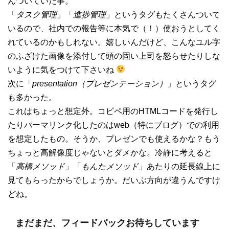
んついていた事。
「
タスク管理
」「
進捗管理
」というタグもたくさんついて
いるので、社内での報告等に本気で（！）使おうとしてく
れているのかもしれない。嬉しいんだけど、こんなユル字
のふざけた画像を添付して頭の固い上司を怒らせたりしな
いように気をつけて下さいね
次に「
presentation（プレゼンテーション）
」というタグ
も多かった。
これはちょっと想定外。コピペ用のHTMLコードを発行し
たりパーマリンク化したのはweb（特にブログ）での利用
を想定したもの。そうか、プレゼンでも使えるかな？もう
ちょっと高解像度じゃないとダメかな。冷静に考えると
「
高橋メソッド
」「
もんたメソッド
」あたりの延長線上に
見てもらったからでしょうか。だいぶ方向が違うんですけ
どね。
まだまだ、フィードバックお待ちしています