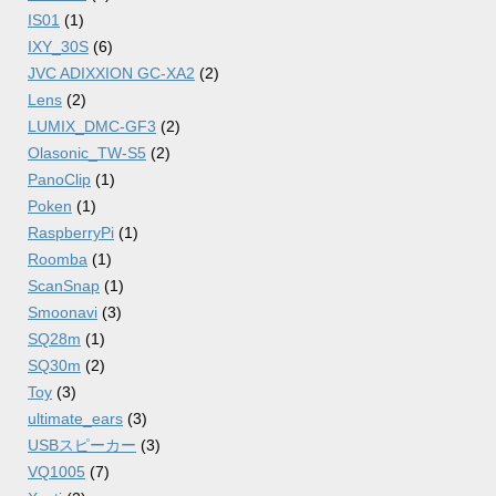
IS01
(1)
IXY_30S
(6)
JVC ADIXXION GC-XA2
(2)
Lens
(2)
LUMIX_DMC-GF3
(2)
Olasonic_TW-S5
(2)
PanoClip
(1)
Poken
(1)
RaspberryPi
(1)
Roomba
(1)
ScanSnap
(1)
Smoonavi
(3)
SQ28m
(1)
SQ30m
(2)
Toy
(3)
ultimate_ears
(3)
USBスピーカー
(3)
VQ1005
(7)