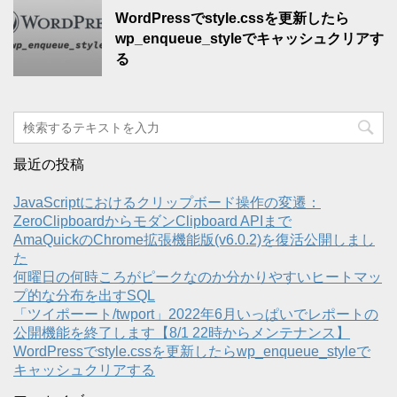
WordPressでstyle.cssを更新したら
wp_enqueue_styleでキャッシュクリアす
る
最近の投稿
JavaScriptにおけるクリップボード操作の変遷：
ZeroClipboardからモダンClipboard APIまで
AmaQuickのChrome拡張機能版(v6.0.2)を復活公開しまし
た
何曜日の何時ころがピークなのか分かりやすいヒートマッ
プ的な分布を出すSQL
「ツイポーート/twport」2022年6月いっぱいでレポートの
公開機能を終了します【8/1 22時からメンテナンス】
WordPressでstyle.cssを更新したらwp_enqueue_styleで
キャッシュクリアする