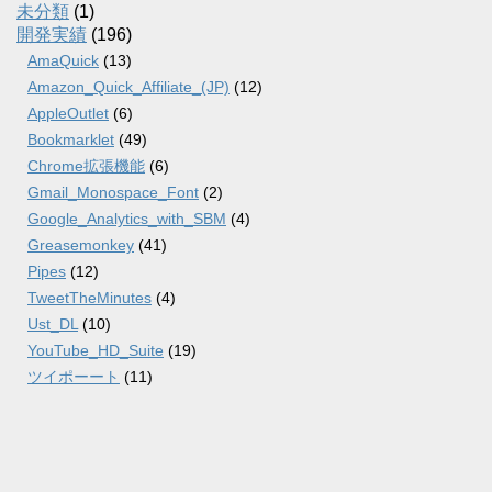
未分類
(1)
開発実績
(196)
AmaQuick
(13)
Amazon_Quick_Affiliate_(JP)
(12)
AppleOutlet
(6)
Bookmarklet
(49)
Chrome拡張機能
(6)
Gmail_Monospace_Font
(2)
Google_Analytics_with_SBM
(4)
Greasemonkey
(41)
Pipes
(12)
TweetTheMinutes
(4)
Ust_DL
(10)
YouTube_HD_Suite
(19)
ツイポーート
(11)