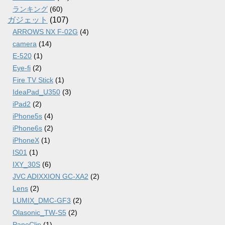
ランキング
(60)
ガジェット
(107)
ARROWS NX F-02G
(4)
camera
(14)
E-520
(1)
Eye-fi
(2)
Fire TV Stick
(1)
IdeaPad_U350
(3)
iPad2
(2)
iPhone5s
(4)
iPhone6s
(2)
iPhoneX
(1)
IS01
(1)
IXY_30S
(6)
JVC ADIXXION GC-XA2
(2)
Lens
(2)
LUMIX_DMC-GF3
(2)
Olasonic_TW-S5
(2)
PanoClip
(1)