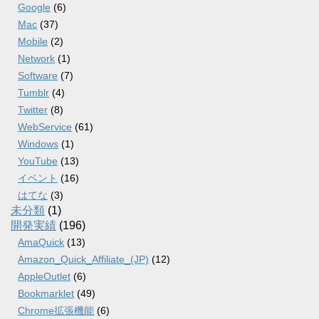
Google
(6)
Mac
(37)
Mobile
(2)
Network
(1)
Software
(7)
Tumblr
(4)
Twitter
(8)
WebService
(61)
Windows
(1)
YouTube
(13)
イベント
(16)
はてな
(3)
未分類
(1)
開発実績
(196)
AmaQuick
(13)
Amazon_Quick_Affiliate_(JP)
(12)
AppleOutlet
(6)
Bookmarklet
(49)
Chrome拡張機能
(6)