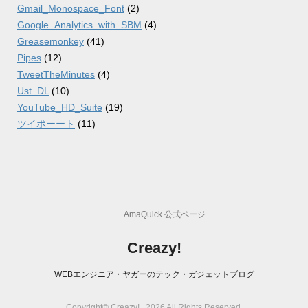
Gmail_Monospace_Font
(2)
Google_Analytics_with_SBM
(4)
Greasemonkey
(41)
Pipes
(12)
TweetTheMinutes
(4)
Ust_DL
(10)
YouTube_HD_Suite
(19)
ツイポーート
(11)
AmaQuick 公式ページ
Creazy!
WEBエンジニア・ヤガーのテック・ガジェットブログ
Copyright© Creazy! , 2026 All Rights Reserved.