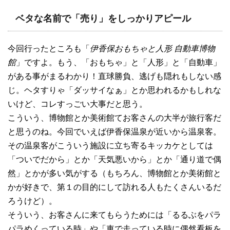
ベタな名前で「売り」をしっかりアピール
今回行ったところも「
伊香保おもちゃと人形 自動車博物
館
」ですよ。もう、「おもちゃ」と「人形」と「自動車」
がある事がまるわかり！直球勝負、逃げも隠れもしない感
じ。ヘタすりゃ「ダッサイなぁ」とか思われるかもしれな
いけど、コレすっごい大事だと思う。
こういう、博物館とか美術館てお客さんの大半が旅行客だ
と思うのね。今回でいえば伊香保温泉が近いから温泉客。
その温泉客がこういう施設に立ち寄るキッカケとしては
「ついでだから」とか「天気悪いから」とか「通り道で偶
然」とかが多い気がする（もちろん、博物館とか美術館と
かが好きで、第１の目的にして訪れる人もたくさんいるだ
ろうけど）。
そういう、お客さんに来てもらうためには「るるぶをパラ
パラめくっている時」や「車で走っている時に偶然看板を