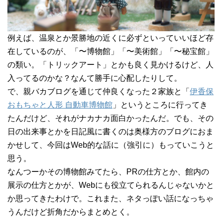
例えば、温泉とか景勝地の近くに必ずといっていいほど存
在しているのが、「〜博物館」「〜美術館」「〜秘宝館」
の類い。「トリックアート」とかも良く見かけるけど、人
入ってるのかな？なんて勝手に心配したりして。
で、親バカブログを通じて仲良くなった２家族と「
伊香保
おもちゃと人形 自動車博物館
」というところに行ってき
たんだけど、それがナカナカ面白かったんだ。でも、その
日の出来事とかを日記風に書くのは奥様方のブログにおま
かせして、今回はWeb的な話に（強引に）もっていこうと
思う。
なんつーかその博物館みてたら、PRの仕方とか、館内の
展示の仕方とかが、Webにも役立てられるんじゃないかと
か思ってきたわけで。これまた、ネタっぽい話になっちゃ
うんだけど折角だからまとめとく。