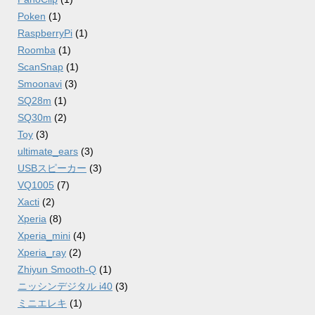
Poken
(1)
RaspberryPi
(1)
Roomba
(1)
ScanSnap
(1)
Smoonavi
(3)
SQ28m
(1)
SQ30m
(2)
Toy
(3)
ultimate_ears
(3)
USBスピーカー
(3)
VQ1005
(7)
Xacti
(2)
Xperia
(8)
Xperia_mini
(4)
Xperia_ray
(2)
Zhiyun Smooth-Q
(1)
ニッシンデジタル i40
(3)
ミニエレキ
(1)