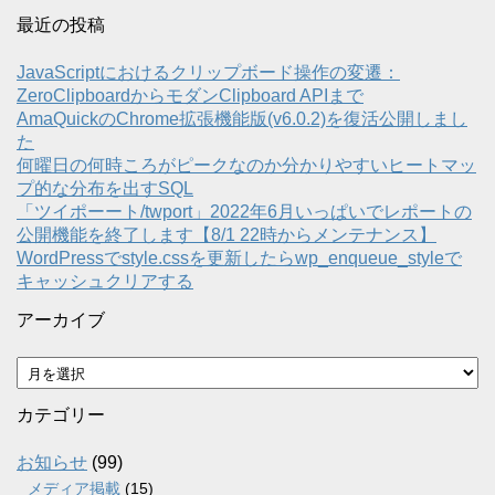
最近の投稿
JavaScriptにおけるクリップボード操作の変遷：
ZeroClipboardからモダンClipboard APIまで
AmaQuickのChrome拡張機能版(v6.0.2)を復活公開しまし
た
何曜日の何時ころがピークなのか分かりやすいヒートマッ
プ的な分布を出すSQL
「ツイポーート/twport」2022年6月いっぱいでレポートの
公開機能を終了します【8/1 22時からメンテナンス】
WordPressでstyle.cssを更新したらwp_enqueue_styleで
キャッシュクリアする
アーカイブ
ア
ー
カ
カテゴリー
イ
ブ
お知らせ
(99)
メディア掲載
(15)