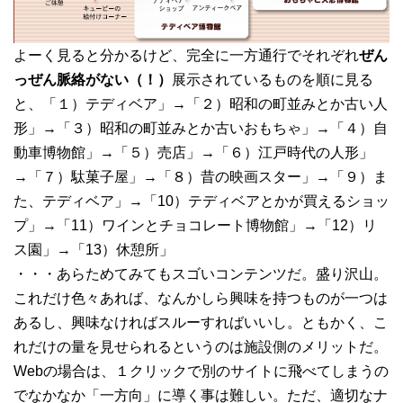
よーく見ると分かるけど、完全に一方通行でそれぞれ
ぜん
っぜん脈絡がない（！）
展示されているものを順に見る
と、「１）テディベア」→「２）昭和の町並みとか古い人
形」→「３）昭和の町並みとか古いおもちゃ」→「４）自
動車博物館」→「５）売店」→「６）江戸時代の人形」
→「７）駄菓子屋」→「８）昔の映画スター」→「９）ま
た、テディベア」→「10）テディベアとかが買えるショッ
プ」→「11）ワインとチョコレート博物館」→「12）リ
ス園」→「13）休憩所」
・・・あらためてみてもスゴいコンテンツだ。盛り沢山。
これだけ色々あれば、なんかしら興味を持つものが一つは
あるし、興味なければスルーすればいいし。ともかく、こ
れだけの量を見せられるというのは施設側のメリットだ。
Webの場合は、１クリックで別のサイトに飛べてしまうの
でなかなか「一方向」に導く事は難しい。ただ、適切なナ