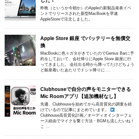
した！
昨晩（というか今朝か）のAppleの新製品発表イベ
ントでリリースされた新型MacBookを早速
AppleStoreで注文しました。
Apple Store 銀座 でバッテリーを無償交
換
MacBookに色々ガタがきていたのでGenius Barに予
約をしておいて、会社帰りにApple Store 銀座に行
ってきました。 会社出る時から降ってたけどちょう
ど銀座着いたあたりでドシャ降りに …
Clubhouseで自分の声をモニターできる
Mic Roomアプリ【追加機材なし】
先週、Clubhouseを始めてから高音質化の調査を続
けているので記事にまとめています。
Clubhouse高音質化計画／オーディオインターフェ
ース経由でマイクを繋ぐ方法・BGMも流したいね！
こ …