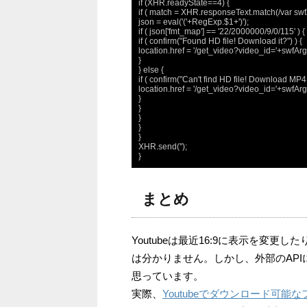
if (XHR.readyState==4) {

if ( match = XHR.responseText.match(/var swfArgs
json = eval('('+RegExp.$1+')');

if ( json['fmt_map'] == '22/2000000/9/0/115' ) {

if ( confirm("Found HD file! Download it?") ) {

location.href = '/get_video?video_id='+swfArgs[
}

} else {

if ( confirm("Can't find HD file! Download MP4 
location.href = '/get_video?video_id='+swfArgs[
}

}

}

}

}

XHR.send('');

}
まとめ
Youtubeは最近16:9に表示を変
は分かりません。しかし、外部のAP
思っています。
実際、
Youtubeでダウンロード可能な