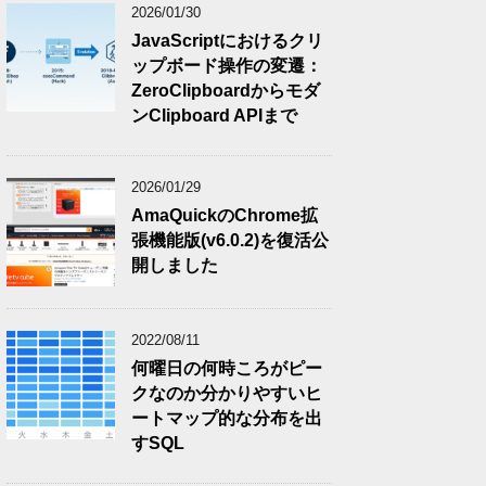
2026/01/30
JavaScriptにおけるクリ
ップボード操作の変遷：
ZeroClipboardからモダ
ンClipboard APIまで
2026/01/29
AmaQuickのChrome拡
張機能版(v6.0.2)を復活公
開しました
2022/08/11
何曜日の何時ころがピー
クなのか分かりやすいヒ
ートマップ的な分布を出
すSQL