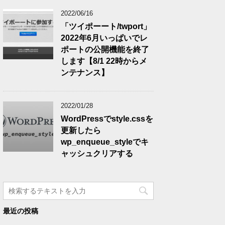
2022/06/16
「ツイポーート/twport」
2022年6月いっぱいでレ
ポートの公開機能を終了
します【8/1 22時からメ
ンテナンス】
2022/01/28
WordPressでstyle.cssを
更新したら
wp_enqueue_styleでキ
ャッシュクリアする
最近の投稿