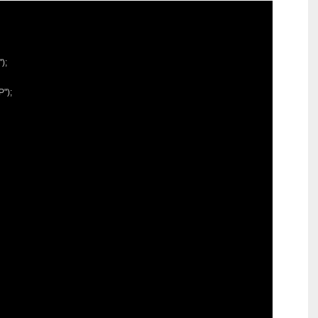
;

");
