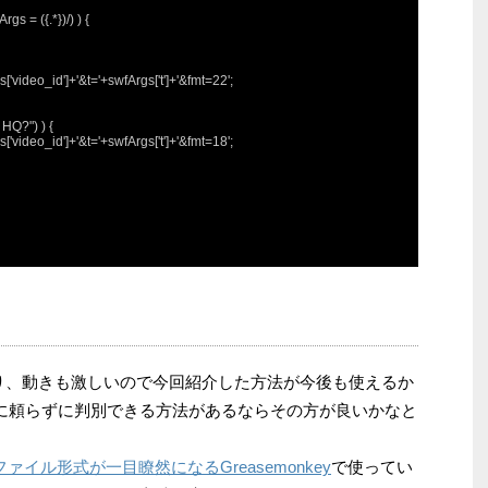
 = ({.*})/) ) {

'video_id']+'&t='+swfArgs['t']+'&fmt=22';

HQ?") ) {

'video_id']+'&t='+swfArgs['t']+'&fmt=18';

更したり、動きも激しいので今回紹介した方法が今後も使えるか
Iに頼らずに判別できる方法があるならその方が良いかなと
ファイル形式が一目瞭然になるGreasemonkey
で使ってい