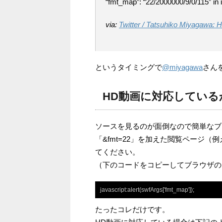
“fmt_map”: “22/2000000/9/0/115” in
via:
Twitter / Tatsuhiko Miyagawa: 
というタイミングで
@miyagawa
さん
HD動画に対応している
ソースを見るのが面倒なので簡単なブ
「&fmt=22」を加えた閲覧ページ（例
てください。
（下のコードをコピーしてブラウザの
javascript:alert(swfArgs['fmt_map']);
たったコレだけです。