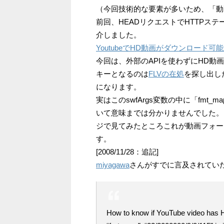
（今回技術的な要素が多いため、「動
前回、HEADリクエストでHTTPス
介しました。
YoutubeでHD動画がダウンロード
今回は、外部のAPIを使わずにHD
キーとなるのは
FLVの在処
を探し出した
になります。
実はこのswfArgs変数の中に「fm
いて意味までは分かりませんでした。し
ジで見てみたところこれが動画フォー
す。
[2008/11/28：追記]
miyagawa
さんがすでに言及されてい
How to know if YouTube video has H