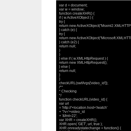
var d = document;

var w = window;

function createXHR() {

if ( w.ActiveXObject ) {

try {

return new ActiveXObject("Msxml2.XMLHTTP")
} catch (e) {

try {

return new ActiveXObject("Microsoft.XMLHTTP
} catch (e2) {

return null;

}

}

} else if ( w.XMLHttpRequest ) {

return new XMLHttpRequest();

} else {

return null;

}

}

checkURL(swfArgs['video_id']);

/**

* Checking

*/

function checkURL(video_id) {

var url

= 'http://'+location.host+'/watch'

+ '?v='+video_id

+ '&fmt=22';

var XHR = createXHR();

XHR.open( 'GET', url, true );

XHR.onreadystatechange = function() {
