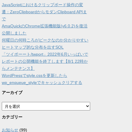
JavaScriptにおけるクリップボード操作の変
遷：ZeroClipboardからモダンClipboard APIま
で
AmaQuickのChrome拡張機能版(v6.0.2)を復活
公開しました
何曜日の何時ころがピークなのか分かりやすい
ヒートマップ的な分布を出すSQL
「ツイポーート/twport」2022年6月いっぱいで
レポートの公開機能を終了します【8/1 22時か
らメンテナンス】
WordPressでstyle.cssを更新したら
wp_enqueue_styleでキャッシュクリアする
アーカイブ
ア
ー
カ
カテゴリー
イ
ブ
お知らせ
(99)