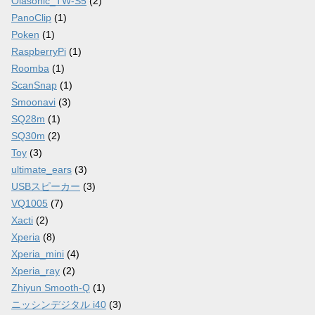
Olasonic_TW-S5
(2)
PanoClip
(1)
Poken
(1)
RaspberryPi
(1)
Roomba
(1)
ScanSnap
(1)
Smoonavi
(3)
SQ28m
(1)
SQ30m
(2)
Toy
(3)
ultimate_ears
(3)
USBスピーカー
(3)
VQ1005
(7)
Xacti
(2)
Xperia
(8)
Xperia_mini
(4)
Xperia_ray
(2)
Zhiyun Smooth-Q
(1)
ニッシンデジタル i40
(3)