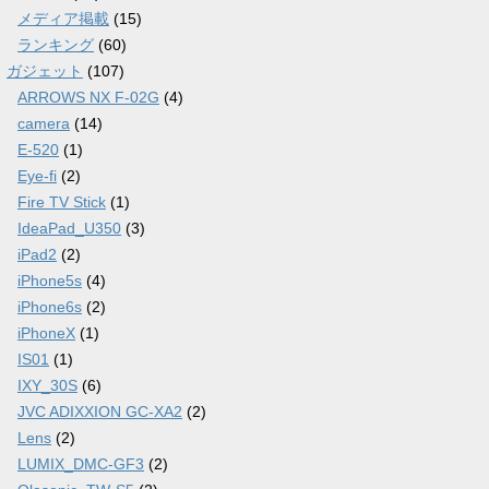
メディア掲載
(15)
ランキング
(60)
ガジェット
(107)
ARROWS NX F-02G
(4)
camera
(14)
E-520
(1)
Eye-fi
(2)
Fire TV Stick
(1)
IdeaPad_U350
(3)
iPad2
(2)
iPhone5s
(4)
iPhone6s
(2)
iPhoneX
(1)
IS01
(1)
IXY_30S
(6)
JVC ADIXXION GC-XA2
(2)
Lens
(2)
LUMIX_DMC-GF3
(2)