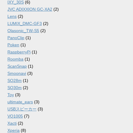
IXY_30S
(6)
JVC ADIXXION GC-XA2
(2)
Lens
(2)
LUMIX_DMC-GF3
(2)
Olasonic_TW-S5
(2)
PanoClip
(1)
Poken
(1)
RaspberryPi
(1)
Roomba
(1)
ScanSnap
(1)
Smoonavi
(3)
SQ28m
(1)
SQ30m
(2)
Toy
(3)
ultimate_ears
(3)
USBスピーカー
(3)
VQ1005
(7)
Xacti
(2)
Xperia
(8)