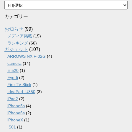
ア
ー
カ
カテゴリー
イ
ブ
お知らせ
(99)
メディア掲載
(15)
ランキング
(60)
ガジェット
(107)
ARROWS NX F-02G
(4)
camera
(14)
E-520
(1)
Eye-fi
(2)
Fire TV Stick
(1)
IdeaPad_U350
(3)
iPad2
(2)
iPhone5s
(4)
iPhone6s
(2)
iPhoneX
(1)
IS01
(1)