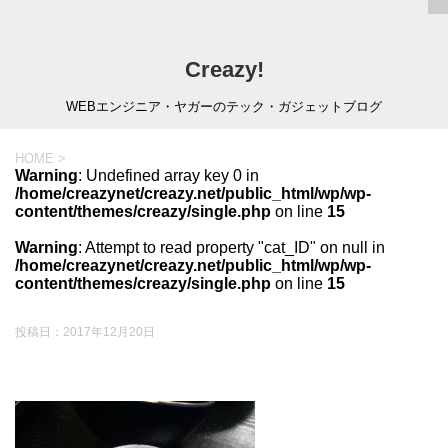
Creazy!
WEBエンジニア・ヤガーのテック・ガジェットブログ
HOME
>
Warning
: Undefined array key 0 in
/home/creazynet/creazy.net/public_html/wp/wp-
content/themes/creazy/single.php
on line
15
Warning
: Attempt to read property "cat_ID" on null in
/home/creazynet/creazy.net/public_html/wp/wp-
content/themes/creazy/single.php
on line
15
投稿日：
2017年12月20日