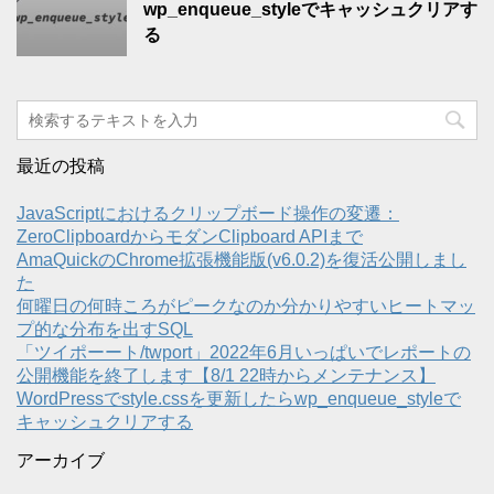
wp_enqueue_styleでキャッシュクリアす
る
最近の投稿
JavaScriptにおけるクリップボード操作の変遷：
ZeroClipboardからモダンClipboard APIまで
AmaQuickのChrome拡張機能版(v6.0.2)を復活公開しまし
た
何曜日の何時ころがピークなのか分かりやすいヒートマッ
プ的な分布を出すSQL
「ツイポーート/twport」2022年6月いっぱいでレポートの
公開機能を終了します【8/1 22時からメンテナンス】
WordPressでstyle.cssを更新したらwp_enqueue_styleで
キャッシュクリアする
アーカイブ