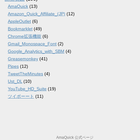
AmaQuick
(13)
Amazon_Quick_Affiliate_(JP)
(12)
AppleOutlet
(6)
Bookmarklet
(49)
Chrome拡張機能
(6)
Gmail_Monospace_Font
(2)
Google_Analytics_with_SBM
(4)
Greasemonkey
(41)
Pipes
(12)
TweetTheMinutes
(4)
Ust_DL
(10)
YouTube_HD_Suite
(19)
ツイポーート
(11)
AmaQuick 公式ページ