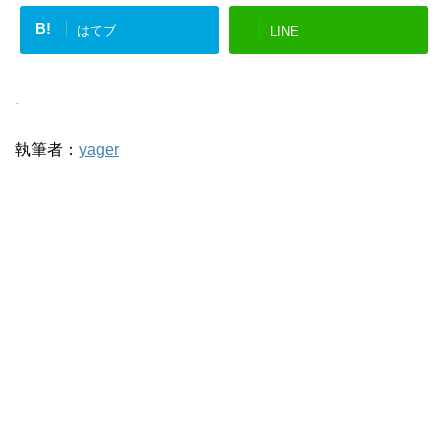
B!
はてブ
LINE
-
執筆者：
yager