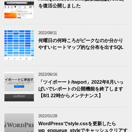
を復活公開しました
2022/08/11
何曜日の何時ころがピークなのか分かり
やすいヒートマップ的な分布を出すSQL
2022/06/16
「ツイポーート/twport」2022年6月いっ
ぱいでレポートの公開機能を終了します
【8/1 22時からメンテナンス】
2022/01/28
WordPressでstyle.cssを更新したら
wp_enqueue_styleでキャッシュクリアす