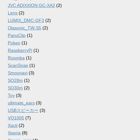
JVC ADIXXION GC-XA2
(2)
Lens
(2)
LUMIX_DMC-GF3
(2)
Olasonic_TW-S5
(2)
PanoClip
(1)
Poken
(1)
RaspberryPi
(1)
Roomba
(1)
ScanSnap
(1)
Smoonavi
(3)
SQ28m
(1)
SQ30m
(2)
Toy
(3)
ultimate_ears
(3)
USBスピーカー
(3)
VQ1005
(7)
Xacti
(2)
Xperia
(8)