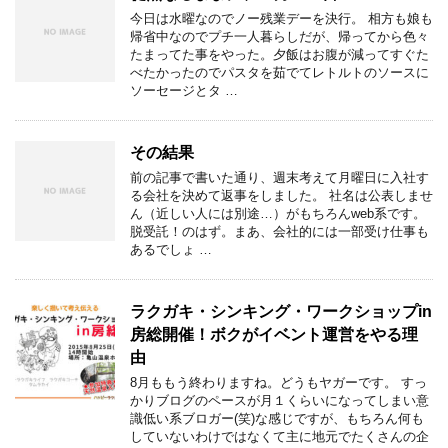
今日は水曜なのでノー残業デーを決行。 相方も娘も
帰省中なのでプチ一人暮らしだが、帰ってから色々
たまってた事をやった。夕飯はお腹が減ってすぐた
べたかったのでパスタを茹でてレトルトのソースに
ソーセージとタ …
その結果
前の記事で書いた通り、週末考えて月曜日に入社す
る会社を決めて返事をしました。 社名は公表しませ
ん（近しい人には別途…）がもちろんweb系です。
脱受託！のはず。まあ、会社的には一部受け仕事も
あるでしょ …
ラクガキ・シンキング・ワークショップin
房総開催！ボクがイベント運営をやる理
由
8月ももう終わりますね。どうもヤガーです。 すっ
かりブログのペースが月１くらいになってしまい意
識低い系ブロガー(笑)な感じですが、もちろん何も
していないわけではなくて主に地元でたくさんの企