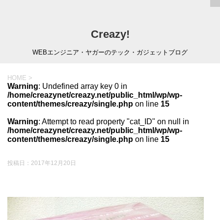
Creazy!
WEBエンジニア・ヤガーのテック・ガジェットブログ
HOME
>
Warning
: Undefined array key 0 in
/home/creazynet/creazy.net/public_html/wp/wp-
content/themes/creazy/single.php
on line
15
Warning
: Attempt to read property "cat_ID" on null in
/home/creazynet/creazy.net/public_html/wp/wp-
content/themes/creazy/single.php
on line
15
投稿日：
2017年12月20日