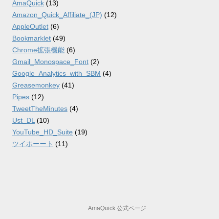
AmaQuick
(13)
Amazon_Quick_Affiliate_(JP)
(12)
AppleOutlet
(6)
Bookmarklet
(49)
Chrome拡張機能
(6)
Gmail_Monospace_Font
(2)
Google_Analytics_with_SBM
(4)
Greasemonkey
(41)
Pipes
(12)
TweetTheMinutes
(4)
Ust_DL
(10)
YouTube_HD_Suite
(19)
ツイポーート
(11)
AmaQuick 公式ページ