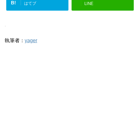
B!
はてブ
LINE
-
執筆者：
yager