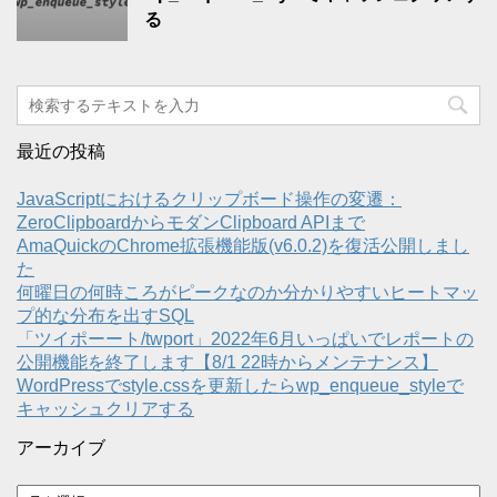
る
最近の投稿
JavaScriptにおけるクリップボード操作の変遷：
ZeroClipboardからモダンClipboard APIまで
AmaQuickのChrome拡張機能版(v6.0.2)を復活公開しまし
た
何曜日の何時ころがピークなのか分かりやすいヒートマッ
プ的な分布を出すSQL
「ツイポーート/twport」2022年6月いっぱいでレポートの
公開機能を終了します【8/1 22時からメンテナンス】
WordPressでstyle.cssを更新したらwp_enqueue_styleで
キャッシュクリアする
アーカイブ
ア