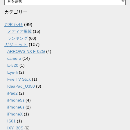
ー
カ
カテゴリー
イ
ブ
お知らせ
(99)
メディア掲載
(15)
ランキング
(60)
ガジェット
(107)
ARROWS NX F-02G
(4)
camera
(14)
E-520
(1)
Eye-fi
(2)
Fire TV Stick
(1)
IdeaPad_U350
(3)
iPad2
(2)
iPhone5s
(4)
iPhone6s
(2)
iPhoneX
(1)
IS01
(1)
IXY_30S
(6)