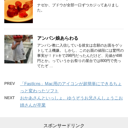
ナゼか、ブドウが全部一口ずつカジってありまし
た。
アンパン娘あらわる
アンパン教に入信している彼女は念願のお面をゲッ
トして上機嫌。 しかし、このお面の値段には驚愕の
事実が！ド○キで298円だったんだけど、元値が498
円とか。っていうかお祭りの屋台では800円で売っ
てたぞ …
PREV
「FastIcns」Mac用のアイコンが超簡単にできるちょ
っと変わったソフト
NEXT
おかあさんといっしょ、ゆうぞうお兄さんしょうこお
姉さんが卒業
スポンサードリンク