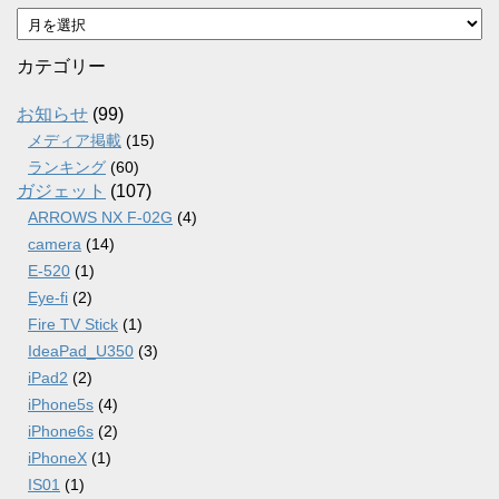
ア
ー
カ
カテゴリー
イ
ブ
お知らせ
(99)
メディア掲載
(15)
ランキング
(60)
ガジェット
(107)
ARROWS NX F-02G
(4)
camera
(14)
E-520
(1)
Eye-fi
(2)
Fire TV Stick
(1)
IdeaPad_U350
(3)
iPad2
(2)
iPhone5s
(4)
iPhone6s
(2)
iPhoneX
(1)
IS01
(1)