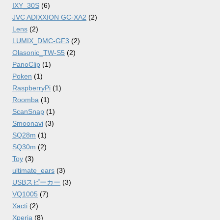
IXY_30S
(6)
JVC ADIXXION GC-XA2
(2)
Lens
(2)
LUMIX_DMC-GF3
(2)
Olasonic_TW-S5
(2)
PanoClip
(1)
Poken
(1)
RaspberryPi
(1)
Roomba
(1)
ScanSnap
(1)
Smoonavi
(3)
SQ28m
(1)
SQ30m
(2)
Toy
(3)
ultimate_ears
(3)
USBスピーカー
(3)
VQ1005
(7)
Xacti
(2)
Xperia
(8)