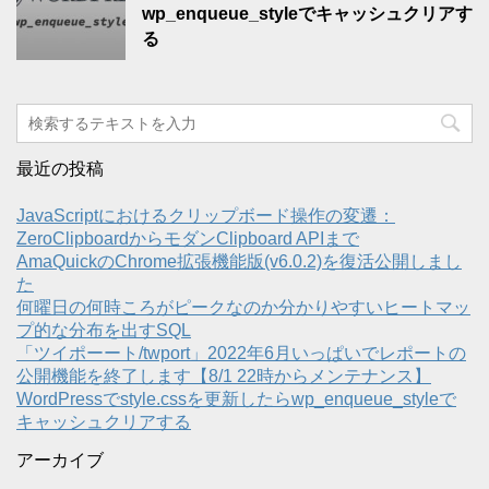
wp_enqueue_styleでキャッシュクリアす
る
最近の投稿
JavaScriptにおけるクリップボード操作の変遷：
ZeroClipboardからモダンClipboard APIまで
AmaQuickのChrome拡張機能版(v6.0.2)を復活公開しまし
た
何曜日の何時ころがピークなのか分かりやすいヒートマッ
プ的な分布を出すSQL
「ツイポーート/twport」2022年6月いっぱいでレポートの
公開機能を終了します【8/1 22時からメンテナンス】
WordPressでstyle.cssを更新したらwp_enqueue_styleで
キャッシュクリアする
アーカイブ