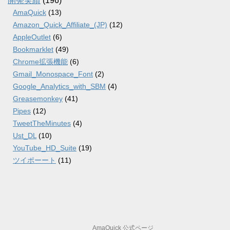
開発実績
(196)
AmaQuick
(13)
Amazon_Quick_Affiliate_(JP)
(12)
AppleOutlet
(6)
Bookmarklet
(49)
Chrome拡張機能
(6)
Gmail_Monospace_Font
(2)
Google_Analytics_with_SBM
(4)
Greasemonkey
(41)
Pipes
(12)
TweetTheMinutes
(4)
Ust_DL
(10)
YouTube_HD_Suite
(19)
ツイポーート
(11)
AmaQuick 公式ページ