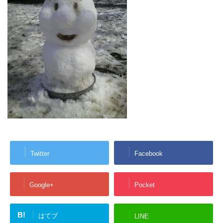
Twitter
Facebook
Google+
Pocket
B!
はてブ
LINE