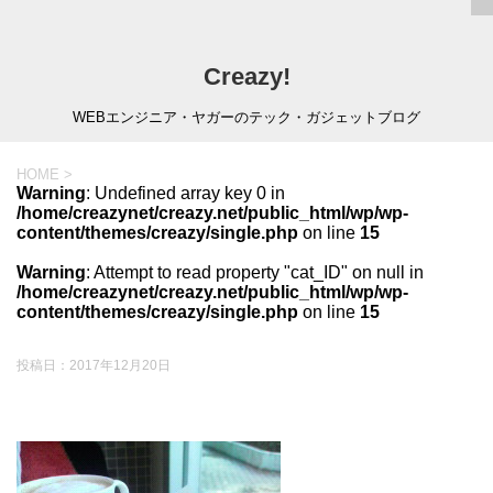
Creazy!
WEBエンジニア・ヤガーのテック・ガジェットブログ
HOME
>
Warning
: Undefined array key 0 in
/home/creazynet/creazy.net/public_html/wp/wp-
content/themes/creazy/single.php
on line
15
Warning
: Attempt to read property "cat_ID" on null in
/home/creazynet/creazy.net/public_html/wp/wp-
content/themes/creazy/single.php
on line
15
投稿日：
2017年12月20日