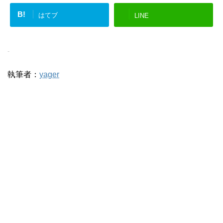
B!
はてブ
LINE
-
執筆者：
yager