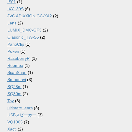
IS01
(1)
IXY_30S
(6)
JVC ADIXXION GC-XA2
(2)
Lens
(2)
LUMIX_DMC-GF3
(2)
Olasonic_TW-S5
(2)
PanoClip
(1)
Poken
(1)
RaspberryPi
(1)
Roomba
(1)
ScanSnap
(1)
Smoonavi
(3)
SQ28m
(1)
SQ30m
(2)
Toy
(3)
ultimate_ears
(3)
USBスピーカー
(3)
VQ1005
(7)
Xacti
(2)