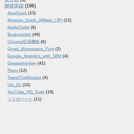
開発実績
(196)
AmaQuick
(13)
Amazon_Quick_Affiliate_(JP)
(12)
AppleOutlet
(6)
Bookmarklet
(49)
Chrome拡張機能
(6)
Gmail_Monospace_Font
(2)
Google_Analytics_with_SBM
(4)
Greasemonkey
(41)
Pipes
(12)
TweetTheMinutes
(4)
Ust_DL
(10)
YouTube_HD_Suite
(19)
ツイポーート
(11)