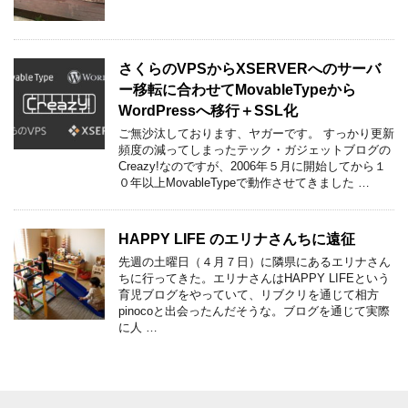
さくらのVPSからXSERVERへのサーバ
ー移転に合わせてMovableTypeから
WordPressへ移行＋SSL化
ご無沙汰しております、ヤガーです。 すっかり更新
頻度の減ってしまったテック・ガジェットブログの
Creazy!なのですが、2006年５月に開始してから１
０年以上MovableTypeで動作させてきました …
HAPPY LIFE のエリナさんちに遠征
先週の土曜日（４月７日）に隣県にあるエリナさん
ちに行ってきた。エリナさんはHAPPY LIFEという
育児ブログをやっていて、リブクリを通じて相方
pinocoと出会ったんだそうな。ブログを通じて実際
に人 …