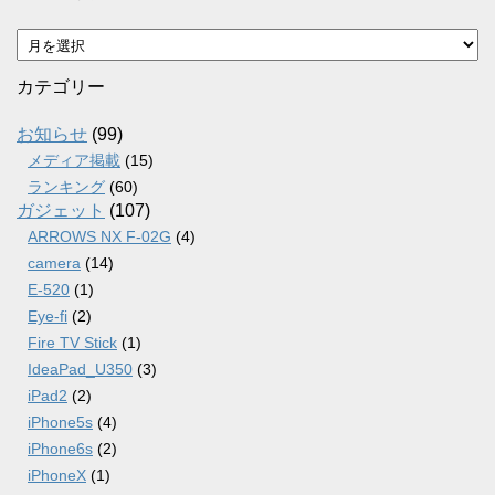
ア
ー
カ
カテゴリー
イ
ブ
お知らせ
(99)
メディア掲載
(15)
ランキング
(60)
ガジェット
(107)
ARROWS NX F-02G
(4)
camera
(14)
E-520
(1)
Eye-fi
(2)
Fire TV Stick
(1)
IdeaPad_U350
(3)
iPad2
(2)
iPhone5s
(4)
iPhone6s
(2)
iPhoneX
(1)