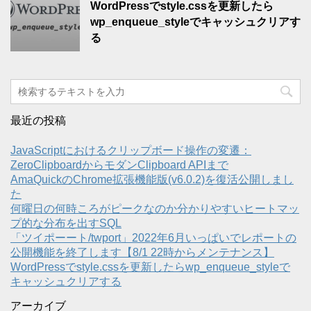
WordPressでstyle.cssを更新したら
wp_enqueue_styleでキャッシュクリアす
る
最近の投稿
JavaScriptにおけるクリップボード操作の変遷：
ZeroClipboardからモダンClipboard APIまで
AmaQuickのChrome拡張機能版(v6.0.2)を復活公開しまし
た
何曜日の何時ころがピークなのか分かりやすいヒートマッ
プ的な分布を出すSQL
「ツイポーート/twport」2022年6月いっぱいでレポートの
公開機能を終了します【8/1 22時からメンテナンス】
WordPressでstyle.cssを更新したらwp_enqueue_styleで
キャッシュクリアする
アーカイブ