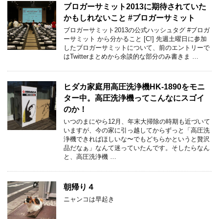
ブロガーサミット2013に期待されていた
かもしれないこと #ブロガーサミット
ブロガーサミット2013の公式ハッシュタグ #ブロガ
ーサミット から分かること [C!] 先週土曜日に参加
したブロガーサミットについて、前のエントリーで
はTwitterまとめから余談的な部分のみ書きま …
ヒダカ家庭用高圧洗浄機HK-1890をモニ
ター中。高圧洗浄機ってこんなにスゴイ
のか！
いつのまにやら12月、年末大掃除の時期も近づいて
いますが、今の家に引っ越してからずっと「高圧洗
浄機できればほしいな〜でもどちらかというと贅沢
品だなぁ」なんて迷っていたんです。そしたらなん
と、高圧洗浄機 …
朝帰り４
ニャンコは早起き