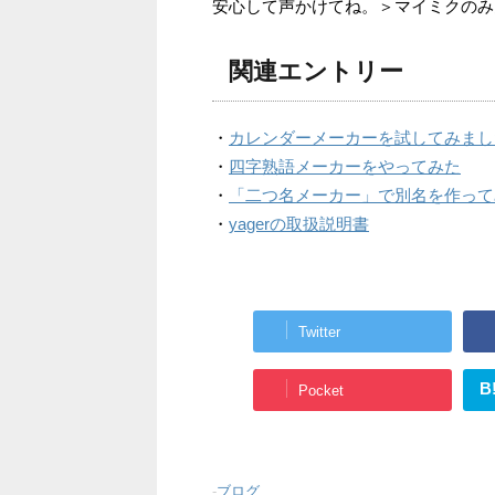
安心して声かけてね。＞マイミクのみ
関連エントリー
・
カレンダーメーカーを試してみまし
・
四字熟語メーカーをやってみた
・
「二つ名メーカー」で別名を作って
・
yagerの取扱説明書
Twitter
B
Pocket
-
ブログ