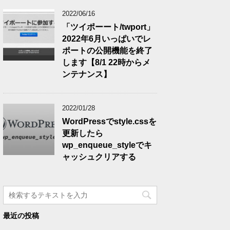
2022/06/16
「ツイポーート/twport」
2022年6月いっぱいでレ
ポートの公開機能を終了
します【8/1 22時からメ
ンテナンス】
2022/01/28
WordPressでstyle.cssを
更新したら
wp_enqueue_styleでキ
ャッシュクリアする
最近の投稿