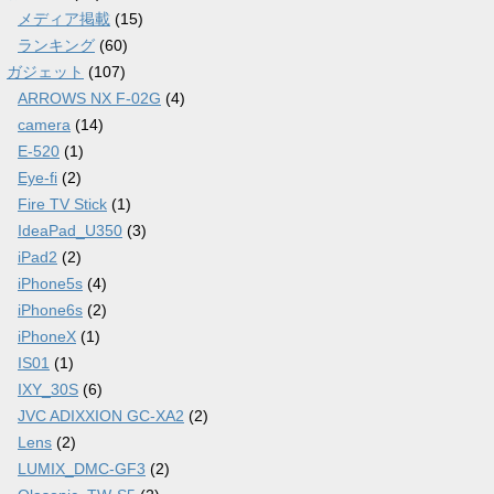
メディア掲載
(15)
ランキング
(60)
ガジェット
(107)
ARROWS NX F-02G
(4)
camera
(14)
E-520
(1)
Eye-fi
(2)
Fire TV Stick
(1)
IdeaPad_U350
(3)
iPad2
(2)
iPhone5s
(4)
iPhone6s
(2)
iPhoneX
(1)
IS01
(1)
IXY_30S
(6)
JVC ADIXXION GC-XA2
(2)
Lens
(2)
LUMIX_DMC-GF3
(2)