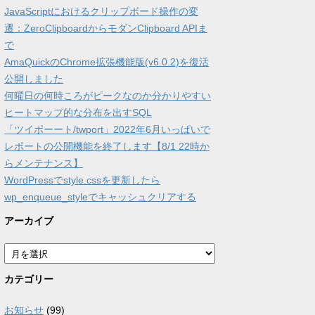
JavaScriptにおけるクリップボード操作の変
遷：ZeroClipboardからモダンClipboard APIま
で
AmaQuickのChrome拡張機能版(v6.0.2)を復活
公開しました
何曜日の何時ころがピークなのか分かりやすい
ヒートマップ的な分布を出すSQL
「ツイポーート/twport」2022年6月いっぱいで
レポートの公開機能を終了します【8/1 22時か
らメンテナンス】
WordPressでstyle.cssを更新したら
wp_enqueue_styleでキャッシュクリアする
アーカイブ
ア
ー
カ
カテゴリー
イ
ブ
お知らせ
(99)