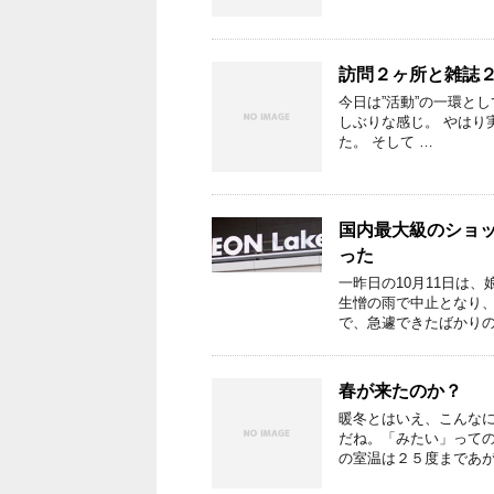
訪問２ヶ所と雑誌
今日は”活動”の一環と
しぶりな感じ。 やはり
た。 そして …
国内最大級のショ
った
一昨日の10月11日は
生憎の雨で中止となり
で、急遽できたばかりの
春が来たのか？
暖冬とはいえ、こんなに
だね。「みたい」って
の室温は２５度まであが