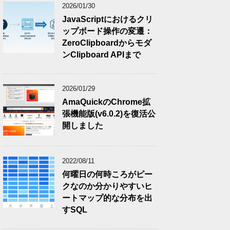
2026/01/30
JavaScriptにおけるクリ
ップボード操作の変遷：
ZeroClipboardからモダ
ンClipboard APIまで
2026/01/29
AmaQuickのChrome拡
張機能版(v6.0.2)を復活公
開しました
2022/08/11
何曜日の何時ころがピー
クなのか分かりやすいヒ
ートマップ的な分布を出
すSQL