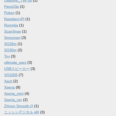
Olasonic_TW-S5
(2)
PanoClip
(1)
Poken
(1)
RaspberryPi
(1)
Roomba
(1)
ScanSnap
(1)
Smoonavi
(3)
SQ28m
(1)
SQ30m
(2)
Toy
(3)
ultimate_ears
(3)
USBスピーカー
(3)
VQ1005
(7)
Xacti
(2)
Xperia
(8)
Xperia_mini
(4)
Xperia_ray
(2)
Zhiyun Smooth-Q
(1)
ニッシンデジタル i40
(3)