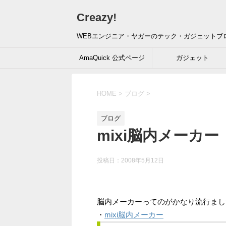
Creazy!
WEBエンジニア・ヤガーのテック・ガジェットブ
AmaQuick 公式ページ
ガジェット
HOME
>
ブログ
>
ブログ
mixi脳内メーカー
投稿日：
2008年5月12日
脳内メーカーってのがかなり流行ました
・
mixi脳内メーカー