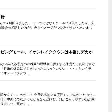
２冊
して２ヶ所回りました。 スーツではなくクールビズ風でしたが、久
実際会って話した方が、色々イメージがつかみやすいと思いまし
ッピングモール、イオンレイクタウンは本当にデカか
、娘が来年入る予定の幼稚園の運動会に参加する予定だったのですが
、「折角の休みに早起きしたのにもったいない・・・」という事
イオンレイクタウ …
暖かくていいのか！？ 今日気温は２０度近くまであがったみたい
のは日中外にでなかったからなんだけど、熱がこもりやすい我が家
りました。夏か！ …