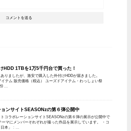
付けHDD 1TBを1万5千円台で買った！
ありましたが、激安で購入した外付けHDDが届きました。
ド・アイテム 販売価格（税込） ユーズドアイテム・わっしょい祭
20 …
ョンサイトSEASONzの第６弾公開中
トコラボレーションサイトSEASONzの第６弾の展示が公開中で
テーマにメンバーそれぞれが撮った作品を展示しています。 ・コ
本」 : …