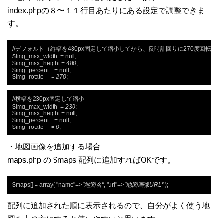
index.phpの８〜１１行目あたりにある設定で調整できま
す。
//デフォルト（縦幅を480px固定して縮小してから、反時計回りに270度回転）

$img_max_width  = null;

$img_max_height = 
480
;

$img_percent    = null;

$img_rotate     = 
270
;
//横幅を230px固定して縮小

$img_max_width  = 
230
;

$img_max_height = null;

$img_percent    = null;

$img_rotate     = 
0
;
・地図画像を追加する場合
maps.php の $maps 配列に追加すればOKです。
$maps[] = array( "name"=>
"地図名"
, "url"=>
"地図画像URL"
 );
配列に追加された順に表示されるので、自分がよく使う地