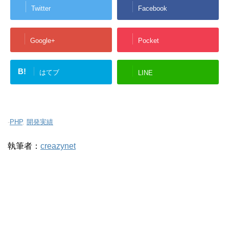
Twitter
Facebook
Google+
Pocket
B!
はてブ
LINE
-
PHP
,
開発実績
執筆者：
creazynet