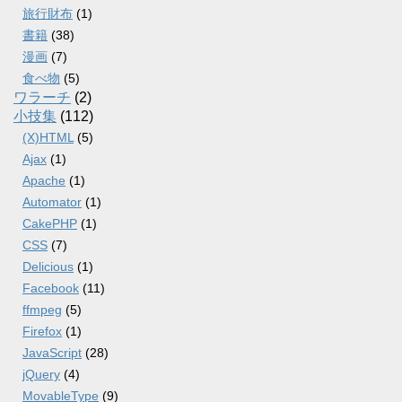
旅行財布
(1)
書籍
(38)
漫画
(7)
食べ物
(5)
ワラーチ
(2)
小技集
(112)
(X)HTML
(5)
Ajax
(1)
Apache
(1)
Automator
(1)
CakePHP
(1)
CSS
(7)
Delicious
(1)
Facebook
(11)
ffmpeg
(5)
Firefox
(1)
JavaScript
(28)
jQuery
(4)
MovableType
(9)