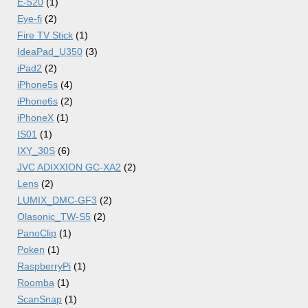
E-520
(1)
Eye-fi
(2)
Fire TV Stick
(1)
IdeaPad_U350
(3)
iPad2
(2)
iPhone5s
(4)
iPhone6s
(2)
iPhoneX
(1)
IS01
(1)
IXY_30S
(6)
JVC ADIXXION GC-XA2
(2)
Lens
(2)
LUMIX_DMC-GF3
(2)
Olasonic_TW-S5
(2)
PanoClip
(1)
Poken
(1)
RaspberryPi
(1)
Roomba
(1)
ScanSnap
(1)