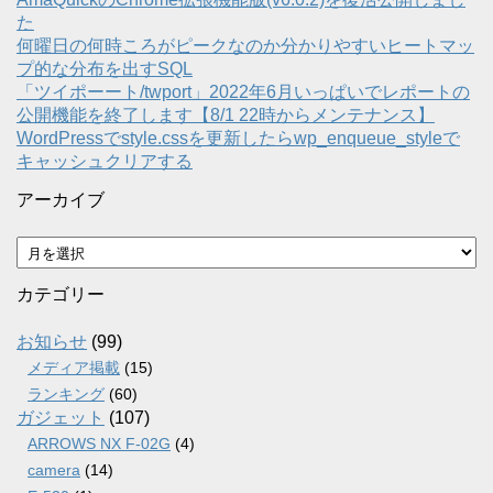
た
何曜日の何時ころがピークなのか分かりやすいヒートマッ
プ的な分布を出すSQL
「ツイポーート/twport」2022年6月いっぱいでレポートの
公開機能を終了します【8/1 22時からメンテナンス】
WordPressでstyle.cssを更新したらwp_enqueue_styleで
キャッシュクリアする
アーカイブ
ア
ー
カ
カテゴリー
イ
ブ
お知らせ
(99)
メディア掲載
(15)
ランキング
(60)
ガジェット
(107)
ARROWS NX F-02G
(4)
camera
(14)