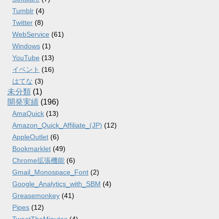
Tumblr
(4)
Twitter
(8)
WebService
(61)
Windows
(1)
YouTube
(13)
イベント
(16)
はてな
(3)
未分類
(1)
開発実績
(196)
AmaQuick
(13)
Amazon_Quick_Affiliate_(JP)
(12)
AppleOutlet
(6)
Bookmarklet
(49)
Chrome拡張機能
(6)
Gmail_Monospace_Font
(2)
Google_Analytics_with_SBM
(4)
Greasemonkey
(41)
Pipes
(12)