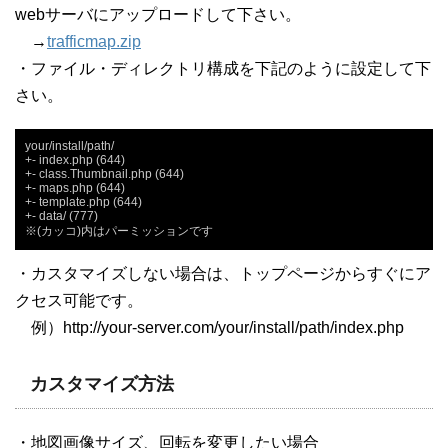
webサーバにアップロードして下さい。
→
trafficmap.zip
・ファイル・ディレクトリ構成を下記のように設定して下
さい。
your/install/path/

+- index.php (644)

+- class.Thumbnail.php (644)

+- maps.php (644)

+- template.php (644)

+- data/ (777)

※(カッコ)内はパーミッションです
・カスタマイズしない場合は、トップページからすぐにア
クセス可能です。
例）http://your-server.com/your/install/path/index.php
カスタマイズ方法
・地図画像サイズ、回転を変更したい場合