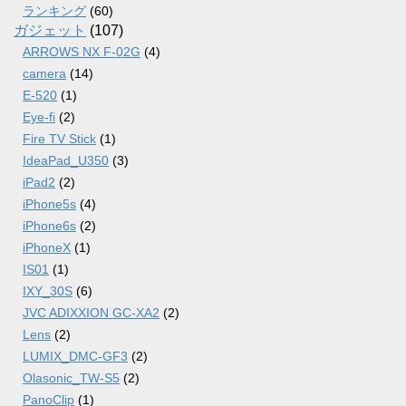
ランキング
(60)
ガジェット
(107)
ARROWS NX F-02G
(4)
camera
(14)
E-520
(1)
Eye-fi
(2)
Fire TV Stick
(1)
IdeaPad_U350
(3)
iPad2
(2)
iPhone5s
(4)
iPhone6s
(2)
iPhoneX
(1)
IS01
(1)
IXY_30S
(6)
JVC ADIXXION GC-XA2
(2)
Lens
(2)
LUMIX_DMC-GF3
(2)
Olasonic_TW-S5
(2)
PanoClip
(1)