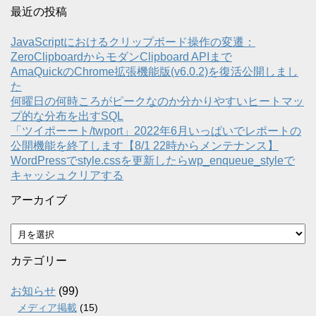
最近の投稿
JavaScriptにおけるクリップボード操作の変遷：
ZeroClipboardからモダンClipboard APIまで
AmaQuickのChrome拡張機能版(v6.0.2)を復活公開しまし
た
何曜日の何時ころがピークなのか分かりやすいヒートマッ
プ的な分布を出すSQL
「ツイポーート/twport」2022年6月いっぱいでレポートの
公開機能を終了します【8/1 22時からメンテナンス】
WordPressでstyle.cssを更新したらwp_enqueue_styleで
キャッシュクリアする
アーカイブ
ア
ー
カ
カテゴリー
イ
ブ
お知らせ
(99)
メディア掲載
(15)