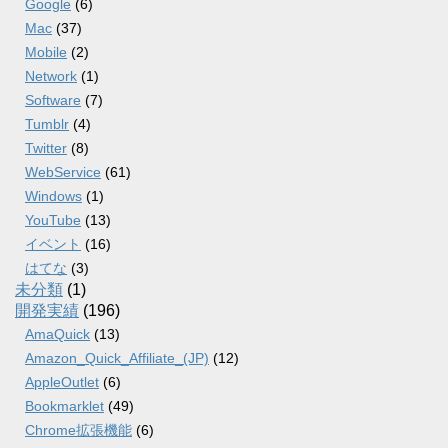
Google
(6)
Mac
(37)
Mobile
(2)
Network
(1)
Software
(7)
Tumblr
(4)
Twitter
(8)
WebService
(61)
Windows
(1)
YouTube
(13)
イベント
(16)
はてな
(3)
未分類
(1)
開発実績
(196)
AmaQuick
(13)
Amazon_Quick_Affiliate_(JP)
(12)
AppleOutlet
(6)
Bookmarklet
(49)
Chrome拡張機能
(6)