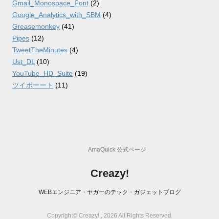
Gmail_Monospace_Font
(2)
Google_Analytics_with_SBM
(4)
Greasemonkey
(41)
Pipes
(12)
TweetTheMinutes
(4)
Ust_DL
(10)
YouTube_HD_Suite
(19)
ツイポーート
(11)
AmaQuick 公式ページ
Creazy!
WEBエンジニア・ヤガーのテック・ガジェットブログ
Copyright© Creazy! , 2026 All Rights Reserved.