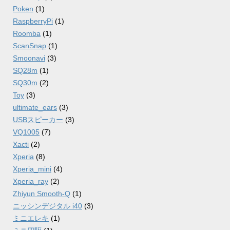
Poken
(1)
RaspberryPi
(1)
Roomba
(1)
ScanSnap
(1)
Smoonavi
(3)
SQ28m
(1)
SQ30m
(2)
Toy
(3)
ultimate_ears
(3)
USBスピーカー
(3)
VQ1005
(7)
Xacti
(2)
Xperia
(8)
Xperia_mini
(4)
Xperia_ray
(2)
Zhiyun Smooth-Q
(1)
ニッシンデジタル i40
(3)
ミニエレキ
(1)