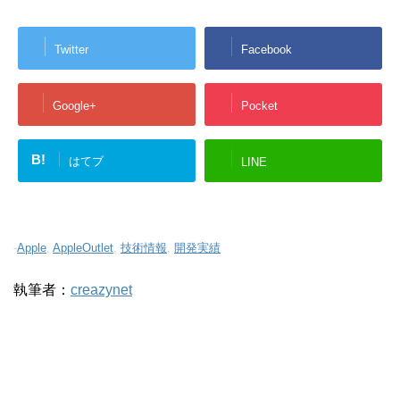
Twitter
Facebook
Google+
Pocket
B!
はてブ
LINE
-
Apple
,
AppleOutlet
,
技術情報
,
開発実績
執筆者：
creazynet