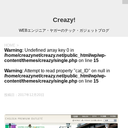
Creazy!
WEBエンジニア・ヤガーのテック・ガジェットブログ
HOME
>
Warning
: Undefined array key 0 in
/home/creazynet/creazy.net/public_html/wp/wp-
content/themes/creazy/single.php
on line
15
Warning
: Attempt to read property "cat_ID" on null in
/home/creazynet/creazy.net/public_html/wp/wp-
content/themes/creazy/single.php
on line
15
投稿日：
2017年12月20日