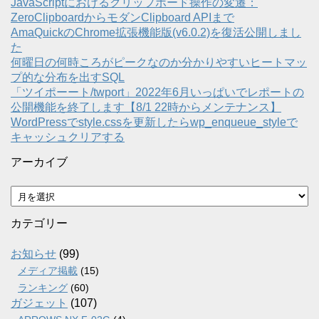
JavaScriptにおけるクリップボード操作の変遷：
ZeroClipboardからモダンClipboard APIまで
AmaQuickのChrome拡張機能版(v6.0.2)を復活公開しまし
た
何曜日の何時ころがピークなのか分かりやすいヒートマッ
プ的な分布を出すSQL
「ツイポーート/twport」2022年6月いっぱいでレポートの
公開機能を終了します【8/1 22時からメンテナンス】
WordPressでstyle.cssを更新したらwp_enqueue_styleで
キャッシュクリアする
アーカイブ
ア
ー
カ
カテゴリー
イ
ブ
お知らせ
(99)
メディア掲載
(15)
ランキング
(60)
ガジェット
(107)