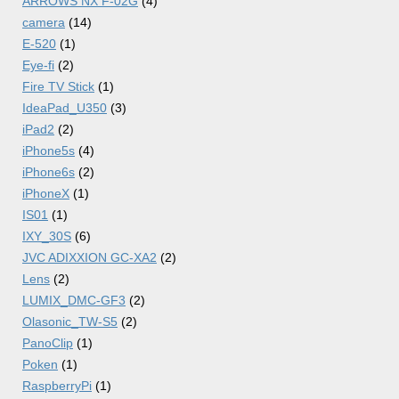
ARROWS NX F-02G
(4)
camera
(14)
E-520
(1)
Eye-fi
(2)
Fire TV Stick
(1)
IdeaPad_U350
(3)
iPad2
(2)
iPhone5s
(4)
iPhone6s
(2)
iPhoneX
(1)
IS01
(1)
IXY_30S
(6)
JVC ADIXXION GC-XA2
(2)
Lens
(2)
LUMIX_DMC-GF3
(2)
Olasonic_TW-S5
(2)
PanoClip
(1)
Poken
(1)
RaspberryPi
(1)