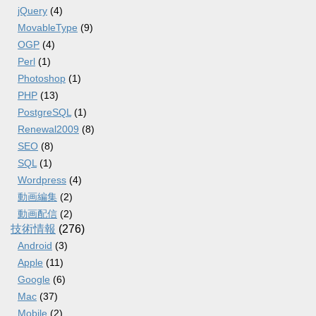
jQuery
(4)
MovableType
(9)
OGP
(4)
Perl
(1)
Photoshop
(1)
PHP
(13)
PostgreSQL
(1)
Renewal2009
(8)
SEO
(8)
SQL
(1)
Wordpress
(4)
動画編集
(2)
動画配信
(2)
技術情報
(276)
Android
(3)
Apple
(11)
Google
(6)
Mac
(37)
Mobile
(2)