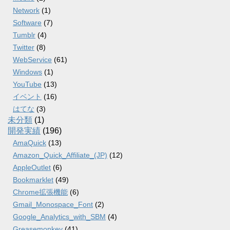
Network
(1)
Software
(7)
Tumblr
(4)
Twitter
(8)
WebService
(61)
Windows
(1)
YouTube
(13)
イベント
(16)
はてな
(3)
未分類
(1)
開発実績
(196)
AmaQuick
(13)
Amazon_Quick_Affiliate_(JP)
(12)
AppleOutlet
(6)
Bookmarklet
(49)
Chrome拡張機能
(6)
Gmail_Monospace_Font
(2)
Google_Analytics_with_SBM
(4)
Greasemonkey
(41)