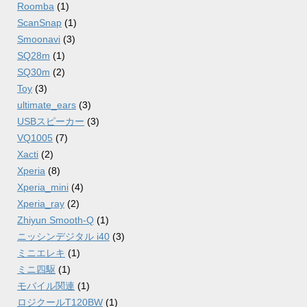
Roomba
(1)
ScanSnap
(1)
Smoonavi
(3)
SQ28m
(1)
SQ30m
(2)
Toy
(3)
ultimate_ears
(3)
USBスピーカー
(3)
VQ1005
(7)
Xacti
(2)
Xperia
(8)
Xperia_mini
(4)
Xperia_ray
(2)
Zhiyun Smooth-Q
(1)
ニッシンデジタル i40
(3)
ミニエレキ
(1)
ミニ四駆
(1)
モバイル関連
(1)
ロジクールT120BW
(1)