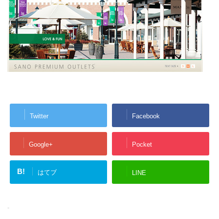
Twitter
Facebook
Google+
Pocket
B!
はてブ
LINE
-