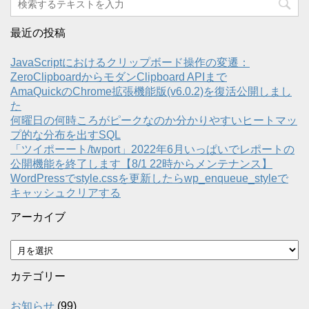
最近の投稿
JavaScriptにおけるクリップボード操作の変遷：
ZeroClipboardからモダンClipboard APIまで
AmaQuickのChrome拡張機能版(v6.0.2)を復活公開しまし
た
何曜日の何時ころがピークなのか分かりやすいヒートマッ
プ的な分布を出すSQL
「ツイポーート/twport」2022年6月いっぱいでレポートの
公開機能を終了します【8/1 22時からメンテナンス】
WordPressでstyle.cssを更新したらwp_enqueue_styleで
キャッシュクリアする
アーカイブ
ア
ー
カ
カテゴリー
イ
ブ
お知らせ
(99)