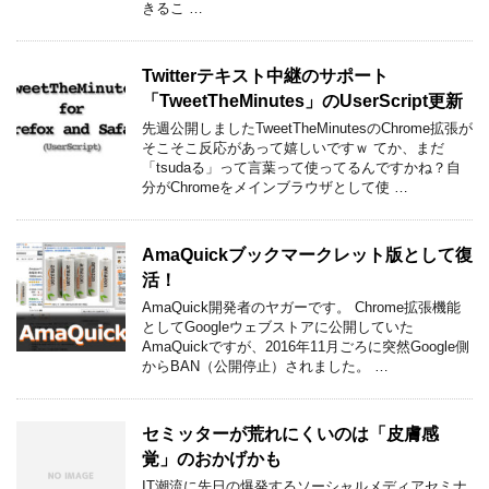
きるこ …
Twitterテキスト中継のサポート
「TweetTheMinutes」のUserScript更新
先週公開しましたTweetTheMinutesのChrome拡張が
そこそこ反応があって嬉しいですｗ てか、まだ
「tsudaる」って言葉って使ってるんですかね？自
分がChromeをメインブラウザとして使 …
AmaQuickブックマークレット版として復
活！
AmaQuick開発者のヤガーです。 Chrome拡張機能
としてGoogleウェブストアに公開していた
AmaQuickですが、2016年11月ごろに突然Google側
からBAN（公開停止）されました。 …
セミッターが荒れにくいのは「皮膚感
覚」のおかげかも
IT潮流に先日の爆発するソーシャルメディアセミナ