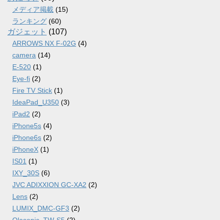
メディア掲載
(15)
ランキング
(60)
ガジェット
(107)
ARROWS NX F-02G
(4)
camera
(14)
E-520
(1)
Eye-fi
(2)
Fire TV Stick
(1)
IdeaPad_U350
(3)
iPad2
(2)
iPhone5s
(4)
iPhone6s
(2)
iPhoneX
(1)
IS01
(1)
IXY_30S
(6)
JVC ADIXXION GC-XA2
(2)
Lens
(2)
LUMIX_DMC-GF3
(2)