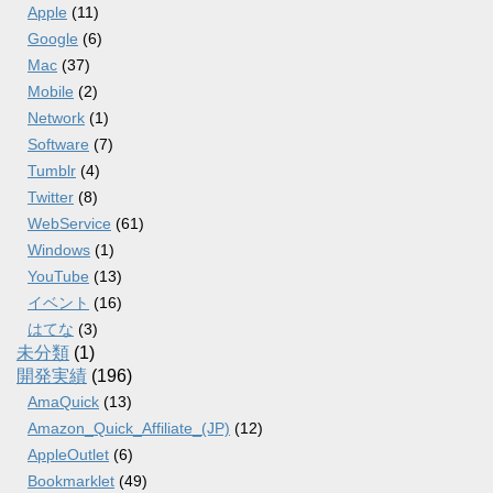
Apple
(11)
Google
(6)
Mac
(37)
Mobile
(2)
Network
(1)
Software
(7)
Tumblr
(4)
Twitter
(8)
WebService
(61)
Windows
(1)
YouTube
(13)
イベント
(16)
はてな
(3)
未分類
(1)
開発実績
(196)
AmaQuick
(13)
Amazon_Quick_Affiliate_(JP)
(12)
AppleOutlet
(6)
Bookmarklet
(49)