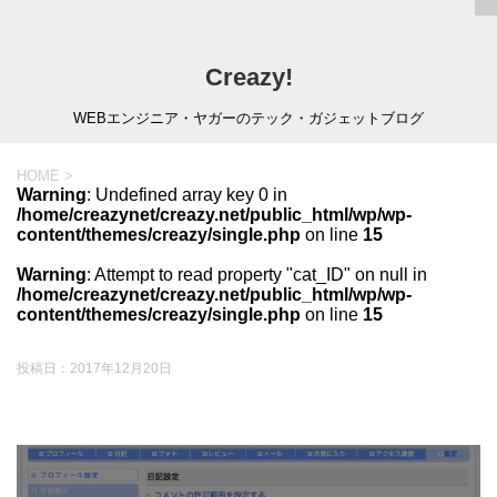
Creazy!
WEBエンジニア・ヤガーのテック・ガジェットブログ
HOME
>
Warning
: Undefined array key 0 in
/home/creazynet/creazy.net/public_html/wp/wp-
content/themes/creazy/single.php
on line
15
Warning
: Attempt to read property "cat_ID" on null in
/home/creazynet/creazy.net/public_html/wp/wp-
content/themes/creazy/single.php
on line
15
投稿日：
2017年12月20日