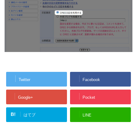
Twitter
Facebook
Google+
Pocket
B!
はてブ
LINE
-