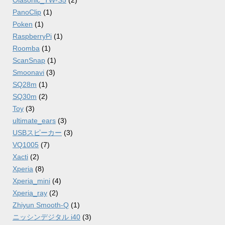
Olasonic_TW-S5
(2)
PanoClip
(1)
Poken
(1)
RaspberryPi
(1)
Roomba
(1)
ScanSnap
(1)
Smoonavi
(3)
SQ28m
(1)
SQ30m
(2)
Toy
(3)
ultimate_ears
(3)
USBスピーカー
(3)
VQ1005
(7)
Xacti
(2)
Xperia
(8)
Xperia_mini
(4)
Xperia_ray
(2)
Zhiyun Smooth-Q
(1)
ニッシンデジタル i40
(3)