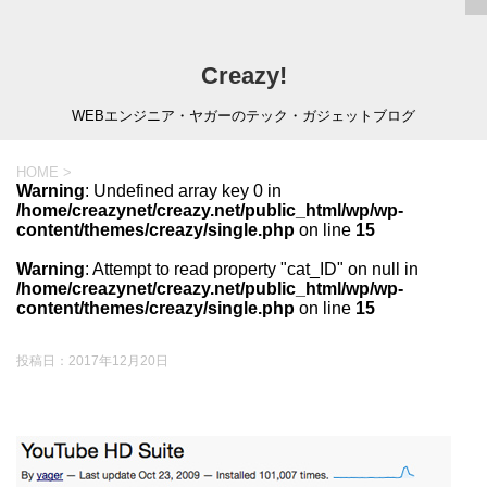
Creazy!
WEBエンジニア・ヤガーのテック・ガジェットブログ
HOME
>
Warning
: Undefined array key 0 in
/home/creazynet/creazy.net/public_html/wp/wp-
content/themes/creazy/single.php
on line
15
Warning
: Attempt to read property "cat_ID" on null in
/home/creazynet/creazy.net/public_html/wp/wp-
content/themes/creazy/single.php
on line
15
投稿日：
2017年12月20日