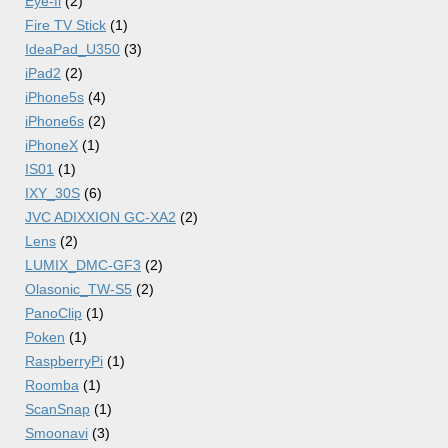
Eye-fi
(2)
Fire TV Stick
(1)
IdeaPad_U350
(3)
iPad2
(2)
iPhone5s
(4)
iPhone6s
(2)
iPhoneX
(1)
IS01
(1)
IXY_30S
(6)
JVC ADIXXION GC-XA2
(2)
Lens
(2)
LUMIX_DMC-GF3
(2)
Olasonic_TW-S5
(2)
PanoClip
(1)
Poken
(1)
RaspberryPi
(1)
Roomba
(1)
ScanSnap
(1)
Smoonavi
(3)