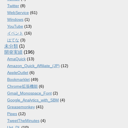
Twitter
(8)
WebService
(61)
Windows
(1)
YouTube
(13)
イベント
(16)
はてな
(3)
未分類
(1)
開発実績
(196)
AmaQuick
(13)
Amazon_Quick_Affiliate_(JP)
(12)
AppleOutlet
(6)
Bookmarklet
(49)
Chrome拡張機能
(6)
Gmail_Monospace_Font
(2)
Google_Analytics_with_SBM
(4)
Greasemonkey
(41)
Pipes
(12)
TweetTheMinutes
(4)
Ust_DL
(10)