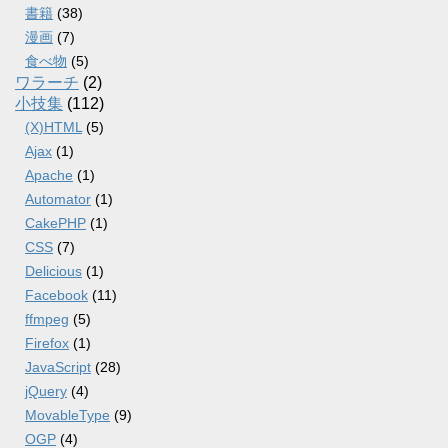
書籍
(38)
漫画
(7)
食べ物
(5)
ワラーチ
(2)
小技集
(112)
(X)HTML
(5)
Ajax
(1)
Apache
(1)
Automator
(1)
CakePHP
(1)
CSS
(7)
Delicious
(1)
Facebook
(11)
ffmpeg
(5)
Firefox
(1)
JavaScript
(28)
jQuery
(4)
MovableType
(9)
OGP
(4)