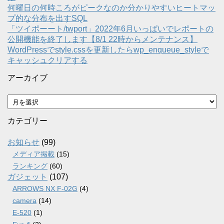
何曜日の何時ころがピークなのか分かりやすいヒートマッ
プ的な分布を出すSQL
「ツイポーート/twport」2022年6月いっぱいでレポートの
公開機能を終了します【8/1 22時からメンテナンス】
WordPressでstyle.cssを更新したらwp_enqueue_styleで
キャッシュクリアする
アーカイブ
ア
ー
カ
カテゴリー
イ
ブ
お知らせ
(99)
メディア掲載
(15)
ランキング
(60)
ガジェット
(107)
ARROWS NX F-02G
(4)
camera
(14)
E-520
(1)