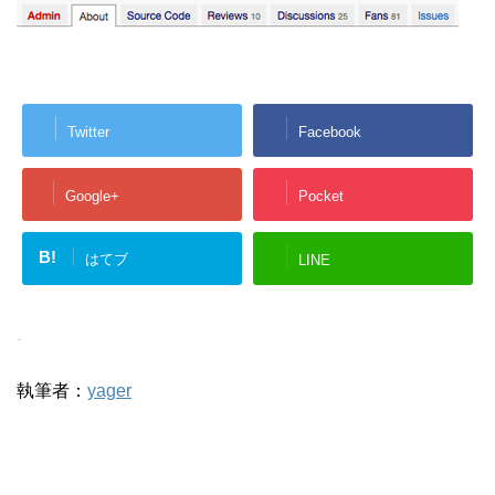
Twitter
Facebook
Google+
Pocket
B!
はてブ
LINE
-
執筆者：
yager