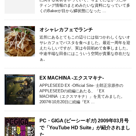
ティング情報のまとめみたいな資料になっていて多
くのBakerが目から鱗状態になった …
オシャレカフェでランチ
近所にあるとてもこの辺りには似つかわしくないオ
サレカフェでパスタを食べました。最近一周年を迎
えたらしいですが、実は今回初めて食事しました。
中途半端な田舎にはこういう空間が貴重な存在だな
ぁ。
EX MACHINA -エクスマキナ-
APPLESEED EX -Official Site- 士郎正宗原作の
APPLESEEDの続編にあたる、「EX
MACHINA（エクスマキナ）」を見てみました。
2007年10月20日に続編『EX …
PC・GIGA (ピーシーギガ) 2009年03月号
で「YouTube HD Suite」が紹介されまし
た