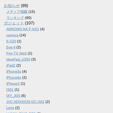
ブ
お知らせ
(99)
メディア掲載
(15)
ランキング
(60)
ガジェット
(107)
ARROWS NX F-02G
(4)
camera
(14)
E-520
(1)
Eye-fi
(2)
Fire TV Stick
(1)
IdeaPad_U350
(3)
iPad2
(2)
iPhone5s
(4)
iPhone6s
(2)
iPhoneX
(1)
IS01
(1)
IXY_30S
(6)
JVC ADIXXION GC-XA2
(2)
Lens
(2)