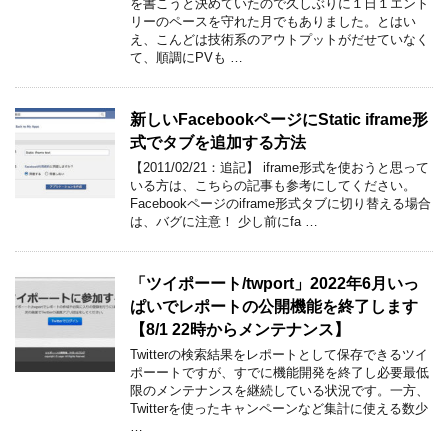
を書こうと決めていたので久しぶりに１日１エント
リーのペースを守れた月でもありました。とはい
え、こんどは技術系のアウトプットがだせていなく
て、順調にPVも …
新しいFacebookページにStatic iframe形
式でタブを追加する方法
【2011/02/21：追記】 iframe形式を使おうと思って
いる方は、こちらの記事も参考にしてください。
Facebookページのiframe形式タブに切り替える場合
は、バグに注意！ 少し前にfa …
「ツイポーート/twport」2022年6月いっ
ぱいでレポートの公開機能を終了します
【8/1 22時からメンテナンス】
Twitterの検索結果をレポートとして保存できるツイ
ポーートですが、すでに機能開発を終了し必要最低
限のメンテナンスを継続している状況です。一方、
Twitterを使ったキャンペーンなど集計に使える数少
…