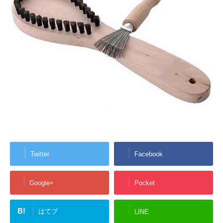
Twitter
Facebook
Google+
Pocket
B!
はてブ
LINE