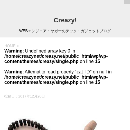
Creazy!
WEBエンジニア・ヤガーのテック・ガジェットブログ
HOME
>
Warning
: Undefined array key 0 in
/home/creazynet/creazy.net/public_html/wp/wp-
content/themes/creazy/single.php
on line
15
Warning
: Attempt to read property "cat_ID" on null in
/home/creazynet/creazy.net/public_html/wp/wp-
content/themes/creazy/single.php
on line
15
投稿日：
2017年12月20日