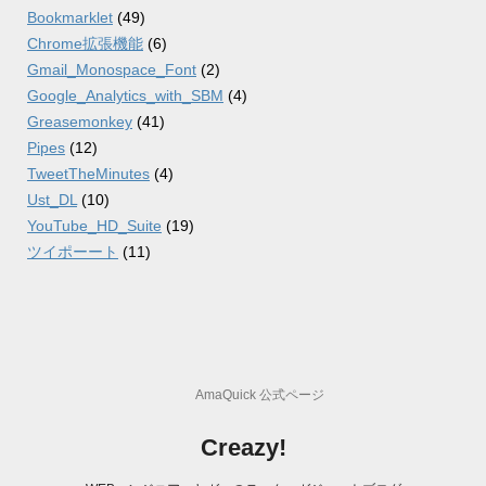
Bookmarklet
(49)
Chrome拡張機能
(6)
Gmail_Monospace_Font
(2)
Google_Analytics_with_SBM
(4)
Greasemonkey
(41)
Pipes
(12)
TweetTheMinutes
(4)
Ust_DL
(10)
YouTube_HD_Suite
(19)
ツイポーート
(11)
AmaQuick 公式ページ
Creazy!