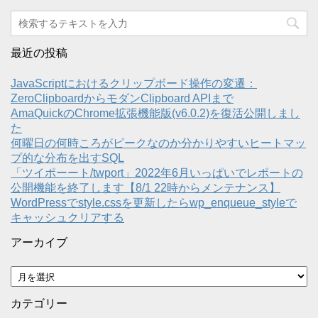
最近の投稿
JavaScriptにおけるクリップボード操作の変遷：
ZeroClipboardからモダンClipboard APIまで
AmaQuickのChrome拡張機能版(v6.0.2)を復活公開しまし
た
何曜日の何時ころがピークなのか分かりやすいヒートマッ
プ的な分布を出すSQL
「ツイポーート/twport」2022年6月いっぱいでレポートの
公開機能を終了します【8/1 22時からメンテナンス】
WordPressでstyle.cssを更新したらwp_enqueue_styleで
キャッシュクリアする
アーカイブ
ア
ー
カ
カテゴリー
イ