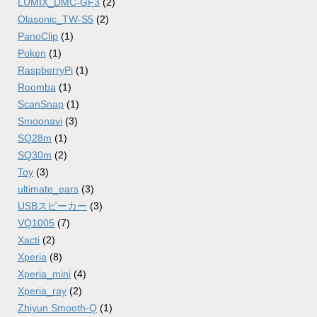
LUMIX_DMC-GF3
(2)
Olasonic_TW-S5
(2)
PanoClip
(1)
Poken
(1)
RaspberryPi
(1)
Roomba
(1)
ScanSnap
(1)
Smoonavi
(3)
SQ28m
(1)
SQ30m
(2)
Toy
(3)
ultimate_ears
(3)
USBスピーカー
(3)
VQ1005
(7)
Xacti
(2)
Xperia
(8)
Xperia_mini
(4)
Xperia_ray
(2)
Zhiyun Smooth-Q
(1)