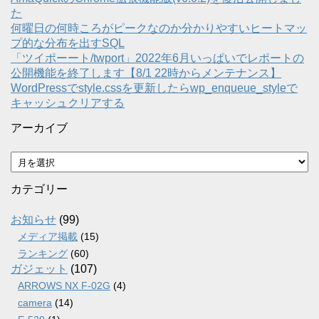
た
何曜日の何時ころがピークなのか分かりやすいヒートマッ
プ的な分布を出すSQL
「ツイポーート/twport」2022年6月いっぱいでレポートの
公開機能を終了します【8/1 22時からメンテナンス】
WordPressでstyle.cssを更新したらwp_enqueue_styleで
キャッシュクリアする
アーカイブ
ア
ー
カ
カテゴリー
イ
ブ
お知らせ
(99)
メディア掲載
(15)
ランキング
(60)
ガジェット
(107)
ARROWS NX F-02G
(4)
camera
(14)