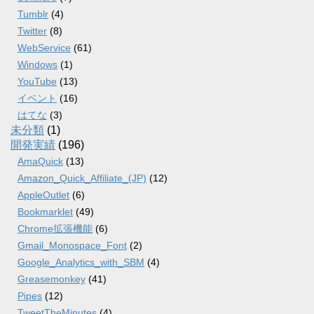
Tumblr
(4)
Twitter
(8)
WebService
(61)
Windows
(1)
YouTube
(13)
イベント
(16)
はてな
(3)
未分類
(1)
開発実績
(196)
AmaQuick
(13)
Amazon_Quick_Affiliate_(JP)
(12)
AppleOutlet
(6)
Bookmarklet
(49)
Chrome拡張機能
(6)
Gmail_Monospace_Font
(2)
Google_Analytics_with_SBM
(4)
Greasemonkey
(41)
Pipes
(12)
TweetTheMinutes
(4)