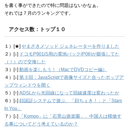
を書く事ができたので特に問題はないかなぁ。
それでは７月のランキングです。
アクセス数：トップ１０
１）[★]
やまざきメソッド ジェネレーターを作りました
２）[↓]
ドコモP901iS用の電池パック(P06)が膨張してた
（！）ので交換した
３）[↑]
動画を楽しもう！（MacでDVDコピー編）
４）[↓]
第３回：JavaScriptで画像サイズと合ったポップア
ップウィンドウを開く
５）[↑]
ADSLから光回線になって回線速度は変わったか
６）[↓]
顔認証システムで遊ぶ、「顔ちぇき！」と「Stars
In You」
７）[↓]
「Komoo」に「石景山遊楽園」、中国人は模倣す
る事についてどう考えているのか？