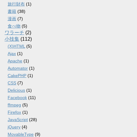
旅行財布
(1)
書籍
(38)
漫画
(7)
食べ物
(5)
ワラーチ
(2)
小技集
(112)
(X)HTML
(5)
Ajax
(1)
Apache
(1)
Automator
(1)
CakePHP
(1)
CSS
(7)
Delicious
(1)
Facebook
(11)
ffmpeg
(5)
Firefox
(1)
JavaScript
(28)
jQuery
(4)
MovableType
(9)