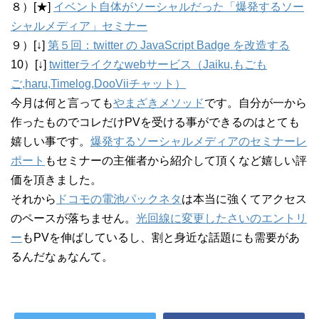
８）[★]
イベント自体がソーシャルだった「爆発するソー
シャルメディア」セミナー
９）[↓]
第５回：twitter の JavaScript Badge を改造する
10）[↓]
twitterライクなwebサービス（Jaiku,もごも
ご,haru,Timelog,DooViiチャット）
今月は何と言っても
やまざきメソッド
です。自分が一から
作ったものでコレだけPVを受ける事ができるのはとても
嬉しい事です。
爆発するソーシャルメディアのセミナーレ
ポート
もセミナーの主催者から紹介して頂くなど嬉しい評
価を頂きました。
それから
ドコモの電池パックネタ
は本当に強くてアクセス
のペースが落ちません。
光回線に変更したさいのエントリ
ー
もPVを伸ばしているし、割と身近な話題にも需要があ
るんだなぁなんて。