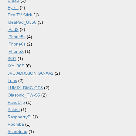
E-520
(1)
Eye-fi
(2)
Fire TV Stick
(1)
IdeaPad_U350
(3)
iPad2
(2)
iPhone5s
(4)
iPhone6s
(2)
iPhoneX
(1)
IS01
(1)
IXY_30S
(6)
JVC ADIXXION GC-XA2
(2)
Lens
(2)
LUMIX_DMC-GF3
(2)
Olasonic_TW-S5
(2)
PanoClip
(1)
Poken
(1)
RaspberryPi
(1)
Roomba
(1)
ScanSnap
(1)